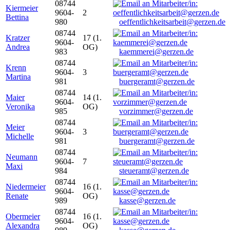
08744
Kiermeier
9604-
2
Bettina
980
oeffentlichkeitsarbeit@gerzen.de
08744
Kratzer
17 (1.
9604-
Andrea
OG)
983
kaemmerei@gerzen.de
08744
Krenn
9604-
3
Martina
981
buergeramt@gerzen.de
08744
Maier
14 (1.
9604-
Veronika
OG)
985
vorzimmer@gerzen.de
08744
Meier
9604-
3
Michelle
981
buergeramt@gerzen.de
08744
Neumann
9604-
7
Maxi
984
steueramt@gerzen.de
08744
Niedermeier
16 (1.
9604-
Renate
OG)
989
kasse@gerzen.de
08744
Obermeier
16 (1.
9604-
Alexandra
OG)