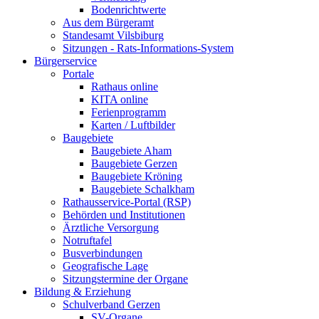
Bodenrichtwerte
Aus dem Bürgeramt
Standesamt Vilsbiburg
Sitzungen - Rats-Informations-System
Bürgerservice
Portale
Rathaus online
KITA online
Ferienprogramm
Karten / Luftbilder
Baugebiete
Baugebiete Aham
Baugebiete Gerzen
Baugebiete Kröning
Baugebiete Schalkham
Rathausservice-Portal (RSP)
Behörden und Institutionen
Ärztliche Versorgung
Notruftafel
Busverbindungen
Geografische Lage
Sitzungstermine der Organe
Bildung & Erziehung
Schulverband Gerzen
SV-Organe