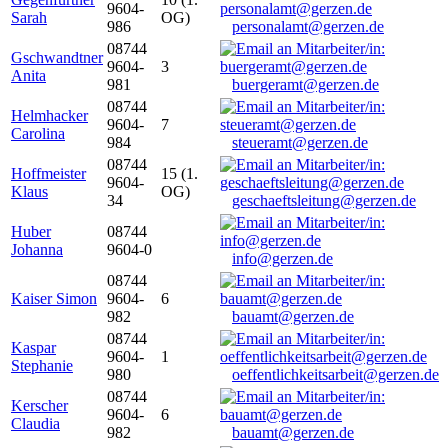
9604-
Sarah
OG)
986
personalamt@gerzen.de
08744
Gschwandtner
9604-
3
Anita
981
buergeramt@gerzen.de
08744
Helmhacker
9604-
7
Carolina
984
steueramt@gerzen.de
08744
Hoffmeister
15 (1.
9604-
Klaus
OG)
34
geschaeftsleitung@gerzen.de
Huber
08744
Johanna
9604-0
info@gerzen.de
08744
Kaiser Simon
9604-
6
982
bauamt@gerzen.de
08744
Kaspar
9604-
1
Stephanie
980
oeffentlichkeitsarbeit@gerzen.de
08744
Kerscher
9604-
6
Claudia
982
bauamt@gerzen.de