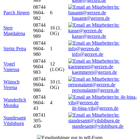
989
kasse@gerzen.de
08744
Paech Jürgen
9604-
6
982
bauamt@gerzen.de
08744
Sterr
16 (1.
9604-
Magdalena
OG)
989
kasse@gerzen.de
08744
Strötz Petra
9604-
1
980
info@gerzen.de
08744
Vogel
12
9604
Vanessa
(1.OG)
983
kaemmerei@gerzen.de
08744
Wünsch
10 (1.
9604-
Verena
OG)
986
personalamt@gerzen.de
08744
Wunderlich
9604-
4
Monika
43
ile-bina-vils@gerzen.de
08741
Standesamt
305-
Vilsbiburg
439
standesamt@vilsbiburg.de