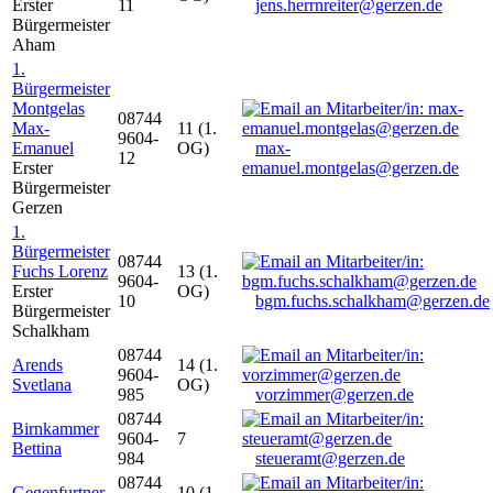
Erster
11
jens.herrnreiter@gerzen.de
Bürgermeister
Aham
1.
Bürgermeister
Montgelas
08744
Max-
11 (1.
9604-
Emanuel
OG)
max-
12
Erster
emanuel.montgelas@gerzen.de
Bürgermeister
Gerzen
1.
Bürgermeister
08744
Fuchs Lorenz
13 (1.
9604-
Erster
OG)
10
bgm.fuchs.schalkham@gerzen.de
Bürgermeister
Schalkham
08744
Arends
14 (1.
9604-
Svetlana
OG)
985
vorzimmer@gerzen.de
08744
Birnkammer
9604-
7
Bettina
984
steueramt@gerzen.de
08744
Gegenfurtner
10 (1.