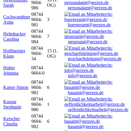
9604-
Sarah
OG)
986
personalamt@gerzen.de
08744
Gschwandtner
9604-
3
Anita
981
buergeramt@gerzen.de
08744
Helmhacker
9604-
7
Carolina
984
steueramt@gerzen.de
08744
Hoffmeister
15 (1.
9604-
Klaus
OG)
34
geschaeftsleitung@gerzen.de
Huber
08744
Johanna
9604-0
info@gerzen.de
08744
Kaiser Simon
9604-
6
982
bauamt@gerzen.de
08744
Kaspar
9604-
1
Stephanie
980
oeffentlichkeitsarbeit@gerzen.de
08744
Kerscher
9604-
6
Claudia
982
bauamt@gerzen.de