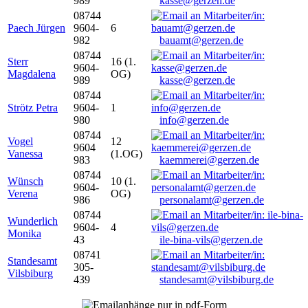
989
kasse@gerzen.de
08744
Paech Jürgen
9604-
6
982
bauamt@gerzen.de
08744
Sterr
16 (1.
9604-
Magdalena
OG)
989
kasse@gerzen.de
08744
Strötz Petra
9604-
1
980
info@gerzen.de
08744
Vogel
12
9604
Vanessa
(1.OG)
983
kaemmerei@gerzen.de
08744
Wünsch
10 (1.
9604-
Verena
OG)
986
personalamt@gerzen.de
08744
Wunderlich
9604-
4
Monika
43
ile-bina-vils@gerzen.de
08741
Standesamt
305-
Vilsbiburg
439
standesamt@vilsbiburg.de