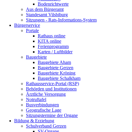
Bodenrichtwerte
Aus dem Bürgeramt
Standesamt Vilsbiburg
Sitzungen - Rats-Informations-System
Bürgerservice
Portale
Rathaus online
KITA online
Ferienprogramm
Karten / Luftbilder
Baugebiete
Baugebiete Aham
Baugebiete Gerzen
Baugebiete Kröning
Baugebiete Schalkham
Rathausservice-Portal (RSP)
Behörden und Institutionen
Ärztliche Versorgung
Notruftafel
Busverbindungen
Geografische Lage
Sitzungstermine der Organe
Bildung & Erziehung
Schulverband Gerzen
SV-Organe