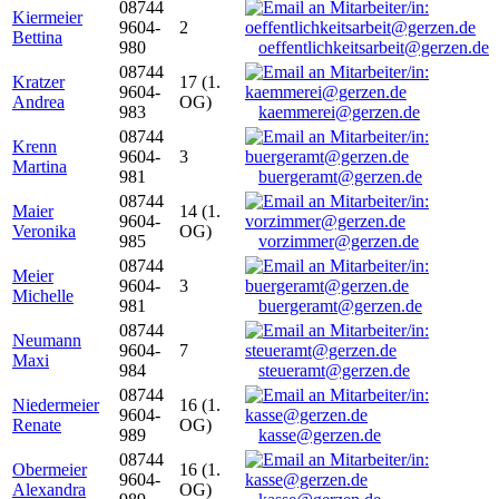
08744
Kiermeier
9604-
2
Bettina
980
oeffentlichkeitsarbeit@gerzen.de
08744
Kratzer
17 (1.
9604-
Andrea
OG)
983
kaemmerei@gerzen.de
08744
Krenn
9604-
3
Martina
981
buergeramt@gerzen.de
08744
Maier
14 (1.
9604-
Veronika
OG)
985
vorzimmer@gerzen.de
08744
Meier
9604-
3
Michelle
981
buergeramt@gerzen.de
08744
Neumann
9604-
7
Maxi
984
steueramt@gerzen.de
08744
Niedermeier
16 (1.
9604-
Renate
OG)
989
kasse@gerzen.de
08744
Obermeier
16 (1.
9604-
Alexandra
OG)