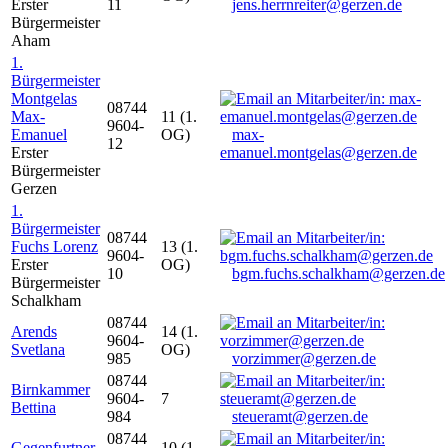
Erster
11
jens.herrnreiter@gerzen.de
Bürgermeister
Aham
1.
Bürgermeister
Montgelas
08744
Max-
11 (1.
9604-
Emanuel
OG)
max-
12
Erster
emanuel.montgelas@gerzen.de
Bürgermeister
Gerzen
1.
Bürgermeister
08744
Fuchs Lorenz
13 (1.
9604-
Erster
OG)
10
bgm.fuchs.schalkham@gerzen.de
Bürgermeister
Schalkham
08744
Arends
14 (1.
9604-
Svetlana
OG)
985
vorzimmer@gerzen.de
08744
Birnkammer
9604-
7
Bettina
984
steueramt@gerzen.de
08744
Gegenfurtner
10 (1.