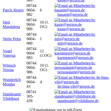
989
kasse@gerzen.de
08744
Paech Jürgen
9604-
6
982
bauamt@gerzen.de
08744
Sterr
16 (1.
9604-
Magdalena
OG)
989
kasse@gerzen.de
08744
Strötz Petra
9604-
1
980
info@gerzen.de
08744
Vogel
12
9604
Vanessa
(1.OG)
983
kaemmerei@gerzen.de
08744
Wünsch
10 (1.
9604-
Verena
OG)
986
personalamt@gerzen.de
08744
Wunderlich
9604-
4
Monika
43
ile-bina-vils@gerzen.de
08741
Standesamt
305-
Vilsbiburg
439
standesamt@vilsbiburg.de