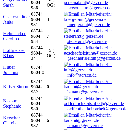
9604-
Sarah
OG)
986
personalamt@gerzen.de
08744
Gschwandtner
9604-
3
Anita
981
buergeramt@gerzen.de
08744
Helmhacker
9604-
7
Carolina
984
steueramt@gerzen.de
08744
Hoffmeister
15 (1.
9604-
Klaus
OG)
34
geschaeftsleitung@gerzen.de
Huber
08744
Johanna
9604-0
info@gerzen.de
08744
Kaiser Simon
9604-
6
982
bauamt@gerzen.de
08744
Kaspar
9604-
1
Stephanie
980
oeffentlichkeitsarbeit@gerzen.de
08744
Kerscher
9604-
6
Claudia
982
bauamt@gerzen.de