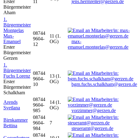
Erster
11
jens.herrnreiter@gerzen.de
Bürgermeister
Aham
1.
Bürgermeister
Montgelas
08744
Max-
11 (1.
9604-
Emanuel
OG)
max-
12
Erster
emanuel.montgelas@gerzen.de
Bürgermeister
Gerzen
1.
Bürgermeister
08744
Fuchs Lorenz
13 (1.
9604-
Erster
OG)
10
bgm.fuchs.schalkham@gerzen.de
Bürgermeister
Schalkham
08744
Arends
14 (1.
9604-
Svetlana
OG)
985
vorzimmer@gerzen.de
08744
Birnkammer
9604-
7
Bettina
984
steueramt@gerzen.de
08744
Gegenfurtner
10 (1.