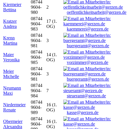
08744
Kiermeier
9604-
2
Bettina
980
oeffentlichkeitsarbeit@gerzen.de
08744
Kratzer
17 (1.
9604-
Andrea
OG)
983
kaemmerei@gerzen.de
08744
Krenn
9604-
3
Martina
981
buergeramt@gerzen.de
08744
Maier
14 (1.
9604-
Veronika
OG)
985
vorzimmer@gerzen.de
08744
Meier
9604-
3
Michelle
981
buergeramt@gerzen.de
08744
Neumann
9604-
7
Maxi
984
steueramt@gerzen.de
08744
Niedermeier
16 (1.
9604-
Renate
OG)
989
kasse@gerzen.de
08744
Obermeier
16 (1.
9604-
Alexandra
OG)