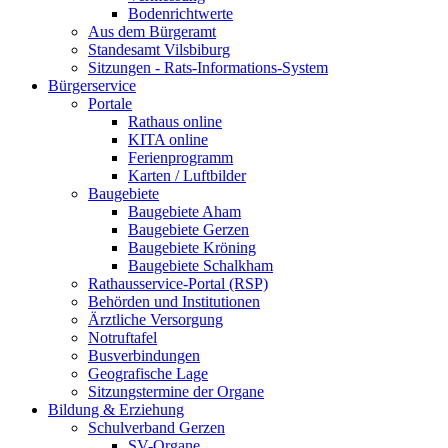
Bodenrichtwerte
Aus dem Bürgeramt
Standesamt Vilsbiburg
Sitzungen - Rats-Informations-System
Bürgerservice
Portale
Rathaus online
KITA online
Ferienprogramm
Karten / Luftbilder
Baugebiete
Baugebiete Aham
Baugebiete Gerzen
Baugebiete Kröning
Baugebiete Schalkham
Rathausservice-Portal (RSP)
Behörden und Institutionen
Ärztliche Versorgung
Notruftafel
Busverbindungen
Geografische Lage
Sitzungstermine der Organe
Bildung & Erziehung
Schulverband Gerzen
SV-Organe