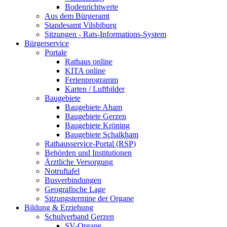
Bodenrichtwerte
Aus dem Bürgeramt
Standesamt Vilsbiburg
Sitzungen - Rats-Informations-System
Bürgerservice
Portale
Rathaus online
KITA online
Ferienprogramm
Karten / Luftbilder
Baugebiete
Baugebiete Aham
Baugebiete Gerzen
Baugebiete Kröning
Baugebiete Schalkham
Rathausservice-Portal (RSP)
Behörden und Institutionen
Ärztliche Versorgung
Notruftafel
Busverbindungen
Geografische Lage
Sitzungstermine der Organe
Bildung & Erziehung
Schulverband Gerzen
SV-Organe