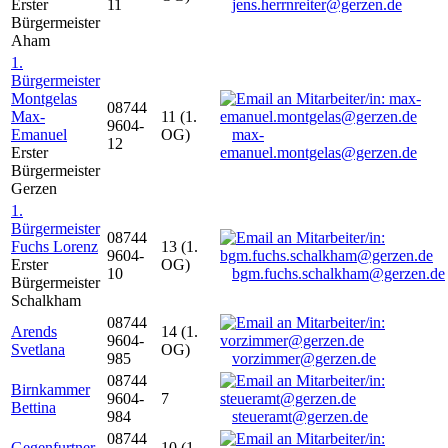
Erster
11
jens.herrnreiter@gerzen.de
Bürgermeister
Aham
1.
Bürgermeister
Montgelas
08744
Max-
11 (1.
9604-
Emanuel
OG)
max-
12
Erster
emanuel.montgelas@gerzen.de
Bürgermeister
Gerzen
1.
Bürgermeister
08744
Fuchs Lorenz
13 (1.
9604-
Erster
OG)
10
bgm.fuchs.schalkham@gerzen.de
Bürgermeister
Schalkham
08744
Arends
14 (1.
9604-
Svetlana
OG)
985
vorzimmer@gerzen.de
08744
Birnkammer
9604-
7
Bettina
984
steueramt@gerzen.de
08744
Gegenfurtner
10 (1.