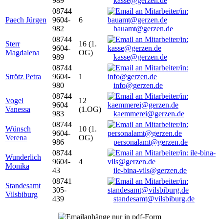
989
kasse@gerzen.de
08744
Paech Jürgen
9604-
6
982
bauamt@gerzen.de
08744
Sterr
16 (1.
9604-
Magdalena
OG)
989
kasse@gerzen.de
08744
Strötz Petra
9604-
1
980
info@gerzen.de
08744
Vogel
12
9604
Vanessa
(1.OG)
983
kaemmerei@gerzen.de
08744
Wünsch
10 (1.
9604-
Verena
OG)
986
personalamt@gerzen.de
08744
Wunderlich
9604-
4
Monika
43
ile-bina-vils@gerzen.de
08741
Standesamt
305-
Vilsbiburg
439
standesamt@vilsbiburg.de