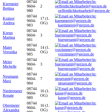
08744
Kiermeier
9604-
2
Bettina
980
oeffentlichkeitsarbeit@gerzen.de
08744
Kratzer
17 (1.
9604-
Andrea
OG)
983
kaemmerei@gerzen.de
08744
Krenn
9604-
3
Martina
981
buergeramt@gerzen.de
08744
Maier
14 (1.
9604-
Veronika
OG)
985
vorzimmer@gerzen.de
08744
Meier
9604-
3
Michelle
981
buergeramt@gerzen.de
08744
Neumann
9604-
7
Maxi
984
steueramt@gerzen.de
08744
Niedermeier
16 (1.
9604-
Renate
OG)
989
kasse@gerzen.de
08744
Obermeier
16 (1.
9604-
Alexandra
OG)