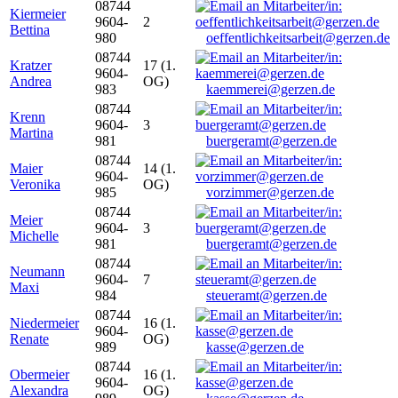
08744
Kiermeier
9604-
2
Bettina
980
oeffentlichkeitsarbeit@gerzen.de
08744
Kratzer
17 (1.
9604-
Andrea
OG)
983
kaemmerei@gerzen.de
08744
Krenn
9604-
3
Martina
981
buergeramt@gerzen.de
08744
Maier
14 (1.
9604-
Veronika
OG)
985
vorzimmer@gerzen.de
08744
Meier
9604-
3
Michelle
981
buergeramt@gerzen.de
08744
Neumann
9604-
7
Maxi
984
steueramt@gerzen.de
08744
Niedermeier
16 (1.
9604-
Renate
OG)
989
kasse@gerzen.de
08744
Obermeier
16 (1.
9604-
Alexandra
OG)