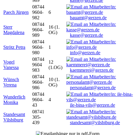
989
kasse@gerzen.de
08744
Paech Jürgen
9604-
6
982
bauamt@gerzen.de
08744
Sterr
16 (1.
9604-
Magdalena
OG)
989
kasse@gerzen.de
08744
Strötz Petra
9604-
1
980
info@gerzen.de
08744
Vogel
12
9604
Vanessa
(1.OG)
983
kaemmerei@gerzen.de
08744
Wünsch
10 (1.
9604-
Verena
OG)
986
personalamt@gerzen.de
08744
Wunderlich
9604-
4
Monika
43
ile-bina-vils@gerzen.de
08741
Standesamt
305-
Vilsbiburg
439
standesamt@vilsbiburg.de