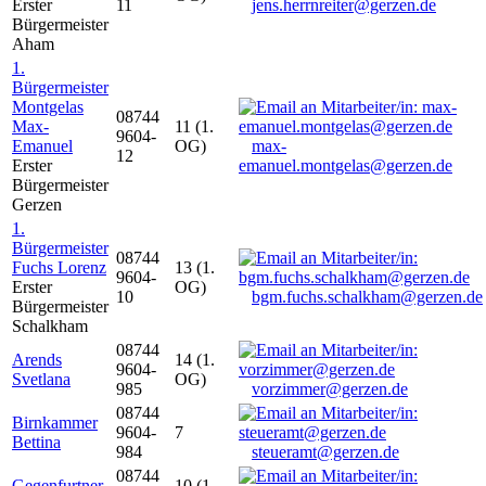
Erster
11
jens.herrnreiter@gerzen.de
Bürgermeister
Aham
1.
Bürgermeister
Montgelas
08744
Max-
11 (1.
9604-
Emanuel
OG)
max-
12
Erster
emanuel.montgelas@gerzen.de
Bürgermeister
Gerzen
1.
Bürgermeister
08744
Fuchs Lorenz
13 (1.
9604-
Erster
OG)
10
bgm.fuchs.schalkham@gerzen.de
Bürgermeister
Schalkham
08744
Arends
14 (1.
9604-
Svetlana
OG)
985
vorzimmer@gerzen.de
08744
Birnkammer
9604-
7
Bettina
984
steueramt@gerzen.de
08744
Gegenfurtner
10 (1.