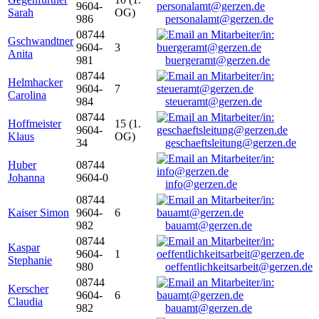
9604-
Sarah
OG)
986
personalamt@gerzen.de
08744
Gschwandtner
9604-
3
Anita
981
buergeramt@gerzen.de
08744
Helmhacker
9604-
7
Carolina
984
steueramt@gerzen.de
08744
Hoffmeister
15 (1.
9604-
Klaus
OG)
34
geschaeftsleitung@gerzen.de
Huber
08744
Johanna
9604-0
info@gerzen.de
08744
Kaiser Simon
9604-
6
982
bauamt@gerzen.de
08744
Kaspar
9604-
1
Stephanie
980
oeffentlichkeitsarbeit@gerzen.de
08744
Kerscher
9604-
6
Claudia
982
bauamt@gerzen.de