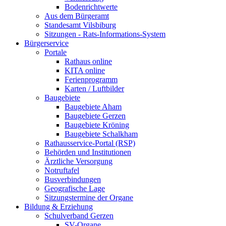
Bodenrichtwerte
Aus dem Bürgeramt
Standesamt Vilsbiburg
Sitzungen - Rats-Informations-System
Bürgerservice
Portale
Rathaus online
KITA online
Ferienprogramm
Karten / Luftbilder
Baugebiete
Baugebiete Aham
Baugebiete Gerzen
Baugebiete Kröning
Baugebiete Schalkham
Rathausservice-Portal (RSP)
Behörden und Institutionen
Ärztliche Versorgung
Notruftafel
Busverbindungen
Geografische Lage
Sitzungstermine der Organe
Bildung & Erziehung
Schulverband Gerzen
SV-Organe