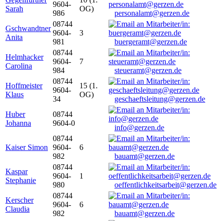
9604-
Sarah
OG)
986
personalamt@gerzen.de
08744
Gschwandtner
9604-
3
Anita
981
buergeramt@gerzen.de
08744
Helmhacker
9604-
7
Carolina
984
steueramt@gerzen.de
08744
Hoffmeister
15 (1.
9604-
Klaus
OG)
34
geschaeftsleitung@gerzen.de
Huber
08744
Johanna
9604-0
info@gerzen.de
08744
Kaiser Simon
9604-
6
982
bauamt@gerzen.de
08744
Kaspar
9604-
1
Stephanie
980
oeffentlichkeitsarbeit@gerzen.de
08744
Kerscher
9604-
6
Claudia
982
bauamt@gerzen.de