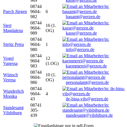
989
kasse@gerzen.de
08744
Paech Jürgen
9604-
6
982
bauamt@gerzen.de
08744
Sterr
16 (1.
9604-
Magdalena
OG)
989
kasse@gerzen.de
08744
Strötz Petra
9604-
1
980
info@gerzen.de
08744
Vogel
12
9604
Vanessa
(1.OG)
983
kaemmerei@gerzen.de
08744
Wünsch
10 (1.
9604-
Verena
OG)
986
personalamt@gerzen.de
08744
Wunderlich
9604-
4
Monika
43
ile-bina-vils@gerzen.de
08741
Standesamt
305-
Vilsbiburg
439
standesamt@vilsbiburg.de