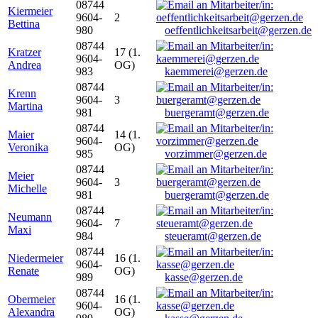
08744
Kiermeier
9604-
2
Bettina
980
oeffentlichkeitsarbeit@gerzen.de
08744
Kratzer
17 (1.
9604-
Andrea
OG)
983
kaemmerei@gerzen.de
08744
Krenn
9604-
3
Martina
981
buergeramt@gerzen.de
08744
Maier
14 (1.
9604-
Veronika
OG)
985
vorzimmer@gerzen.de
08744
Meier
9604-
3
Michelle
981
buergeramt@gerzen.de
08744
Neumann
9604-
7
Maxi
984
steueramt@gerzen.de
08744
Niedermeier
16 (1.
9604-
Renate
OG)
989
kasse@gerzen.de
08744
Obermeier
16 (1.
9604-
Alexandra
OG)