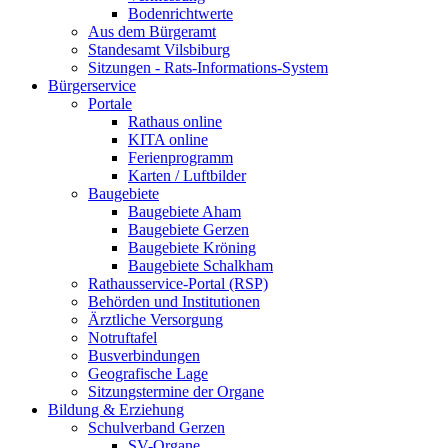
Bodenrichtwerte
Aus dem Bürgeramt
Standesamt Vilsbiburg
Sitzungen - Rats-Informations-System
Bürgerservice
Portale
Rathaus online
KITA online
Ferienprogramm
Karten / Luftbilder
Baugebiete
Baugebiete Aham
Baugebiete Gerzen
Baugebiete Kröning
Baugebiete Schalkham
Rathausservice-Portal (RSP)
Behörden und Institutionen
Ärztliche Versorgung
Notruftafel
Busverbindungen
Geografische Lage
Sitzungstermine der Organe
Bildung & Erziehung
Schulverband Gerzen
SV-Organe