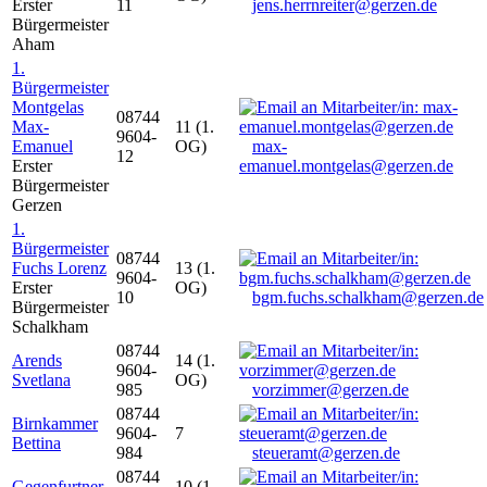
Erster
11
jens.herrnreiter@gerzen.de
Bürgermeister
Aham
1.
Bürgermeister
Montgelas
08744
Max-
11 (1.
9604-
Emanuel
OG)
max-
12
Erster
emanuel.montgelas@gerzen.de
Bürgermeister
Gerzen
1.
Bürgermeister
08744
Fuchs Lorenz
13 (1.
9604-
Erster
OG)
10
bgm.fuchs.schalkham@gerzen.de
Bürgermeister
Schalkham
08744
Arends
14 (1.
9604-
Svetlana
OG)
985
vorzimmer@gerzen.de
08744
Birnkammer
9604-
7
Bettina
984
steueramt@gerzen.de
08744
Gegenfurtner
10 (1.