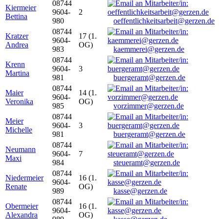
08744
Kiermeier
9604-
2
Bettina
980
oeffentlichkeitsarbeit@gerzen.de
08744
Kratzer
17 (1.
9604-
Andrea
OG)
983
kaemmerei@gerzen.de
08744
Krenn
9604-
3
Martina
981
buergeramt@gerzen.de
08744
Maier
14 (1.
9604-
Veronika
OG)
985
vorzimmer@gerzen.de
08744
Meier
9604-
3
Michelle
981
buergeramt@gerzen.de
08744
Neumann
9604-
7
Maxi
984
steueramt@gerzen.de
08744
Niedermeier
16 (1.
9604-
Renate
OG)
989
kasse@gerzen.de
08744
Obermeier
16 (1.
9604-
Alexandra
OG)