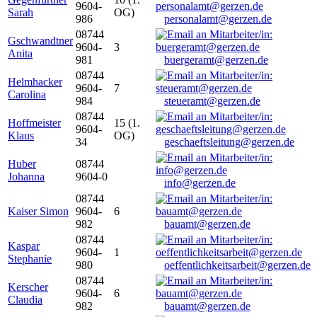
9604-
Sarah
OG)
986
personalamt@gerzen.de
08744
Gschwandtner
9604-
3
Anita
981
buergeramt@gerzen.de
08744
Helmhacker
9604-
7
Carolina
984
steueramt@gerzen.de
08744
Hoffmeister
15 (1.
9604-
Klaus
OG)
34
geschaeftsleitung@gerzen.de
Huber
08744
Johanna
9604-0
info@gerzen.de
08744
Kaiser Simon
9604-
6
982
bauamt@gerzen.de
08744
Kaspar
9604-
1
Stephanie
980
oeffentlichkeitsarbeit@gerzen.de
08744
Kerscher
9604-
6
Claudia
982
bauamt@gerzen.de