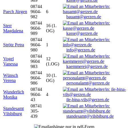
989
kasse@gerzen.de
08744
Paech Jürgen
9604-
6
982
bauamt@gerzen.de
08744
Sterr
16 (1.
9604-
Magdalena
OG)
989
kasse@gerzen.de
08744
Strötz Petra
9604-
1
980
info@gerzen.de
08744
Vogel
12
9604
Vanessa
(1.OG)
983
kaemmerei@gerzen.de
08744
Wünsch
10 (1.
9604-
Verena
OG)
986
personalamt@gerzen.de
08744
Wunderlich
9604-
4
Monika
43
ile-bina-vils@gerzen.de
08741
Standesamt
305-
Vilsbiburg
439
standesamt@vilsbiburg.de