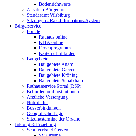
Bodenrichtwerte
Aus dem Bürgeramt
Standesamt Vilsbiburg
Sitzungen - Rats-Informations-System
Bürgerservice
Portale
Rathaus online
KITA online
Ferienprogramm
Karten / Luftbilder
Baugebiete
Baugebiete Aham
Baugebiete Gerzen
Baugebiete Kröning
Baugebiete Schalkham
Rathausservice-Portal (RSP)
Behörden und Institutionen
Ärztliche Versorgung
Notruftafel
Busverbindungen
Geografische Lage
Sitzungstermine der Organe
Bildung & Erziehung
Schulverband Gerzen
SV-Organe