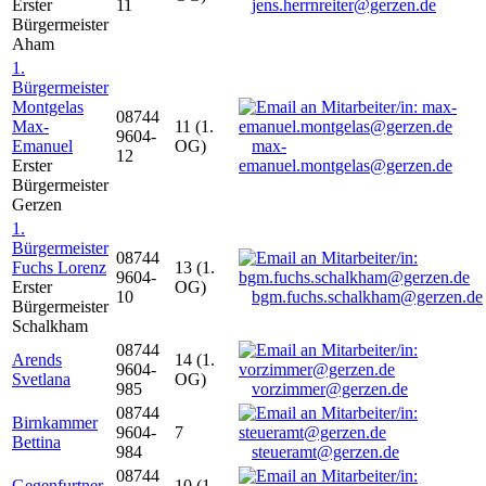
Erster
11
jens.herrnreiter@gerzen.de
Bürgermeister
Aham
1.
Bürgermeister
Montgelas
08744
Max-
11 (1.
9604-
Emanuel
OG)
max-
12
Erster
emanuel.montgelas@gerzen.de
Bürgermeister
Gerzen
1.
Bürgermeister
08744
Fuchs Lorenz
13 (1.
9604-
Erster
OG)
10
bgm.fuchs.schalkham@gerzen.de
Bürgermeister
Schalkham
08744
Arends
14 (1.
9604-
Svetlana
OG)
985
vorzimmer@gerzen.de
08744
Birnkammer
9604-
7
Bettina
984
steueramt@gerzen.de
08744
Gegenfurtner
10 (1.