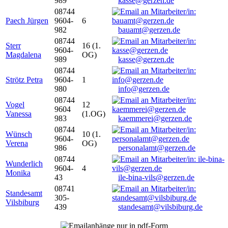
989
kasse@gerzen.de
08744
Paech Jürgen
9604-
6
982
bauamt@gerzen.de
08744
Sterr
16 (1.
9604-
Magdalena
OG)
989
kasse@gerzen.de
08744
Strötz Petra
9604-
1
980
info@gerzen.de
08744
Vogel
12
9604
Vanessa
(1.OG)
983
kaemmerei@gerzen.de
08744
Wünsch
10 (1.
9604-
Verena
OG)
986
personalamt@gerzen.de
08744
Wunderlich
9604-
4
Monika
43
ile-bina-vils@gerzen.de
08741
Standesamt
305-
Vilsbiburg
439
standesamt@vilsbiburg.de