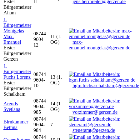
Erster
11
jens.herrnreiter@gerzen.de
Bürgermeister
Aham
1.
Bürgermeister
Montgelas
08744
Max-
11 (1.
9604-
Emanuel
OG)
max-
12
Erster
emanuel.montgelas@gerzen.de
Bürgermeister
Gerzen
1.
Bürgermeister
08744
Fuchs Lorenz
13 (1.
9604-
Erster
OG)
10
bgm.fuchs.schalkham@gerzen.de
Bürgermeister
Schalkham
08744
Arends
14 (1.
9604-
Svetlana
OG)
985
vorzimmer@gerzen.de
08744
Birnkammer
9604-
7
Bettina
984
steueramt@gerzen.de
08744
Gegenfurtner
10 (1.