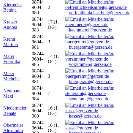
08744
Kiermeier
9604-
2
Bettina
980
oeffentlichkeitsarbeit@gerzen.de
08744
Kratzer
17 (1.
9604-
Andrea
OG)
983
kaemmerei@gerzen.de
08744
Krenn
9604-
3
Martina
981
buergeramt@gerzen.de
08744
Maier
14 (1.
9604-
Veronika
OG)
985
vorzimmer@gerzen.de
08744
Meier
9604-
3
Michelle
981
buergeramt@gerzen.de
08744
Neumann
9604-
7
Maxi
984
steueramt@gerzen.de
08744
Niedermeier
16 (1.
9604-
Renate
OG)
989
kasse@gerzen.de
08744
Obermeier
16 (1.
9604-
Alexandra
OG)