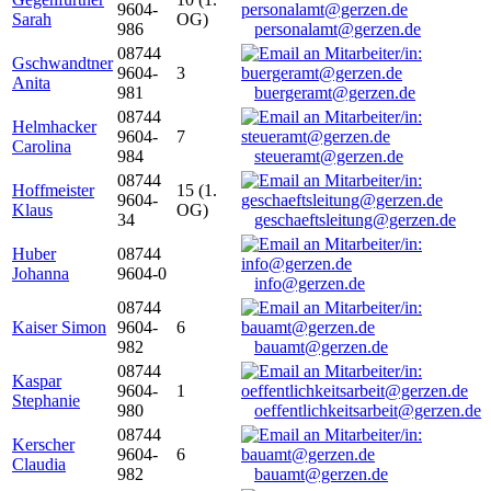
9604-
Sarah
OG)
986
personalamt@gerzen.de
08744
Gschwandtner
9604-
3
Anita
981
buergeramt@gerzen.de
08744
Helmhacker
9604-
7
Carolina
984
steueramt@gerzen.de
08744
Hoffmeister
15 (1.
9604-
Klaus
OG)
34
geschaeftsleitung@gerzen.de
Huber
08744
Johanna
9604-0
info@gerzen.de
08744
Kaiser Simon
9604-
6
982
bauamt@gerzen.de
08744
Kaspar
9604-
1
Stephanie
980
oeffentlichkeitsarbeit@gerzen.de
08744
Kerscher
9604-
6
Claudia
982
bauamt@gerzen.de