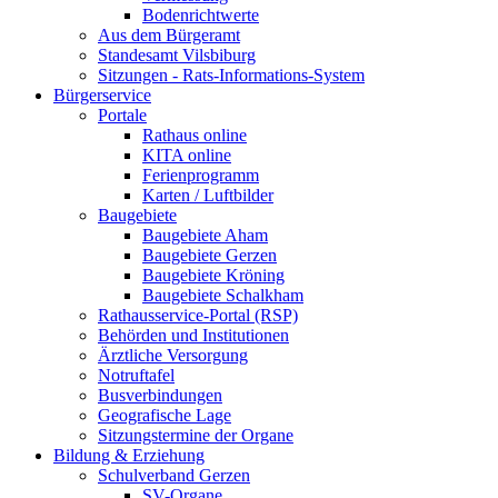
Bodenrichtwerte
Aus dem Bürgeramt
Standesamt Vilsbiburg
Sitzungen - Rats-Informations-System
Bürgerservice
Portale
Rathaus online
KITA online
Ferienprogramm
Karten / Luftbilder
Baugebiete
Baugebiete Aham
Baugebiete Gerzen
Baugebiete Kröning
Baugebiete Schalkham
Rathausservice-Portal (RSP)
Behörden und Institutionen
Ärztliche Versorgung
Notruftafel
Busverbindungen
Geografische Lage
Sitzungstermine der Organe
Bildung & Erziehung
Schulverband Gerzen
SV-Organe