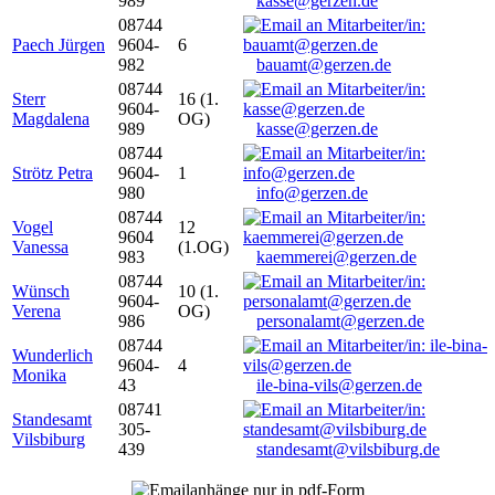
989
kasse@gerzen.de
08744
Paech Jürgen
9604-
6
982
bauamt@gerzen.de
08744
Sterr
16 (1.
9604-
Magdalena
OG)
989
kasse@gerzen.de
08744
Strötz Petra
9604-
1
980
info@gerzen.de
08744
Vogel
12
9604
Vanessa
(1.OG)
983
kaemmerei@gerzen.de
08744
Wünsch
10 (1.
9604-
Verena
OG)
986
personalamt@gerzen.de
08744
Wunderlich
9604-
4
Monika
43
ile-bina-vils@gerzen.de
08741
Standesamt
305-
Vilsbiburg
439
standesamt@vilsbiburg.de