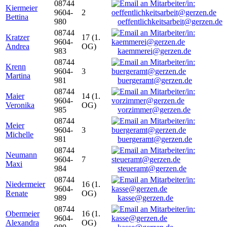
08744
Kiermeier
9604-
2
Bettina
980
oeffentlichkeitsarbeit@gerzen.de
08744
Kratzer
17 (1.
9604-
Andrea
OG)
983
kaemmerei@gerzen.de
08744
Krenn
9604-
3
Martina
981
buergeramt@gerzen.de
08744
Maier
14 (1.
9604-
Veronika
OG)
985
vorzimmer@gerzen.de
08744
Meier
9604-
3
Michelle
981
buergeramt@gerzen.de
08744
Neumann
9604-
7
Maxi
984
steueramt@gerzen.de
08744
Niedermeier
16 (1.
9604-
Renate
OG)
989
kasse@gerzen.de
08744
Obermeier
16 (1.
9604-
Alexandra
OG)