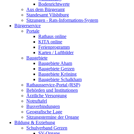
Bodenrichtwerte
Aus dem Bürgeramt
Standesamt Vilsbiburg
Sitzungen - Rats-Informations-System
Bürgerservice
Portale
Rathaus online
KITA online
Ferienprogramm
Karten / Luftbilder
Baugebiete
Baugebiete Aham
Baugebiete Gerzen
Baugebiete Kröning
Baugebiete Schalkham
Rathausservice-Portal (RSP)
Behörden und Institutionen
Ärztliche Versorgung
Notruftafel
Busverbindungen
Geografische Lage
Sitzungstermine der Organe
Bildung & Erziehung
Schulverband Gerzen
SV-Organe