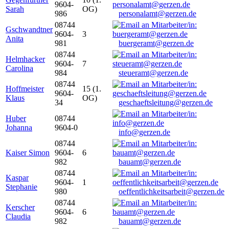
9604-
Sarah
OG)
986
personalamt@gerzen.de
08744
Gschwandtner
9604-
3
Anita
981
buergeramt@gerzen.de
08744
Helmhacker
9604-
7
Carolina
984
steueramt@gerzen.de
08744
Hoffmeister
15 (1.
9604-
Klaus
OG)
34
geschaeftsleitung@gerzen.de
Huber
08744
Johanna
9604-0
info@gerzen.de
08744
Kaiser Simon
9604-
6
982
bauamt@gerzen.de
08744
Kaspar
9604-
1
Stephanie
980
oeffentlichkeitsarbeit@gerzen.de
08744
Kerscher
9604-
6
Claudia
982
bauamt@gerzen.de