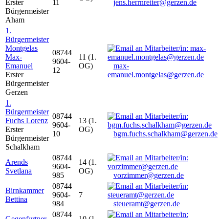
Erster
11
jens.herrnreiter@gerzen.de
Bürgermeister
Aham
1.
Bürgermeister
Montgelas
08744
Max-
11 (1.
9604-
Emanuel
OG)
max-
12
Erster
emanuel.montgelas@gerzen.de
Bürgermeister
Gerzen
1.
Bürgermeister
08744
Fuchs Lorenz
13 (1.
9604-
Erster
OG)
10
bgm.fuchs.schalkham@gerzen.de
Bürgermeister
Schalkham
08744
Arends
14 (1.
9604-
Svetlana
OG)
985
vorzimmer@gerzen.de
08744
Birnkammer
9604-
7
Bettina
984
steueramt@gerzen.de
08744
Gegenfurtner
10 (1.