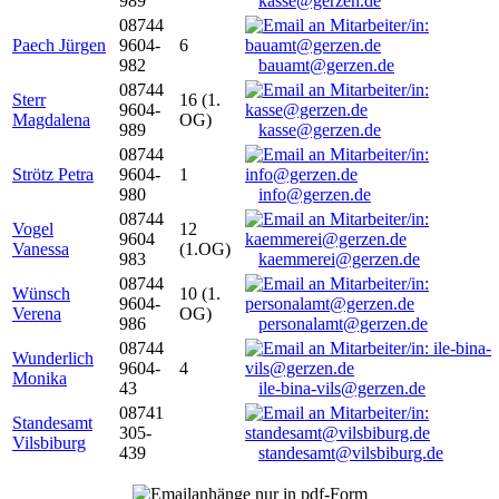
989
kasse@gerzen.de
08744
Paech Jürgen
9604-
6
982
bauamt@gerzen.de
08744
Sterr
16 (1.
9604-
Magdalena
OG)
989
kasse@gerzen.de
08744
Strötz Petra
9604-
1
980
info@gerzen.de
08744
Vogel
12
9604
Vanessa
(1.OG)
983
kaemmerei@gerzen.de
08744
Wünsch
10 (1.
9604-
Verena
OG)
986
personalamt@gerzen.de
08744
Wunderlich
9604-
4
Monika
43
ile-bina-vils@gerzen.de
08741
Standesamt
305-
Vilsbiburg
439
standesamt@vilsbiburg.de