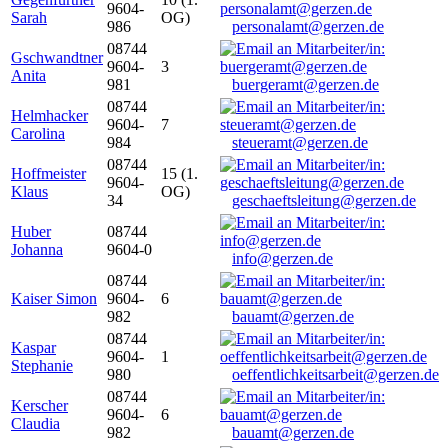
9604-
Sarah
OG)
986
personalamt@gerzen.de
08744
Gschwandtner
9604-
3
Anita
981
buergeramt@gerzen.de
08744
Helmhacker
9604-
7
Carolina
984
steueramt@gerzen.de
08744
Hoffmeister
15 (1.
9604-
Klaus
OG)
34
geschaeftsleitung@gerzen.de
Huber
08744
Johanna
9604-0
info@gerzen.de
08744
Kaiser Simon
9604-
6
982
bauamt@gerzen.de
08744
Kaspar
9604-
1
Stephanie
980
oeffentlichkeitsarbeit@gerzen.de
08744
Kerscher
9604-
6
Claudia
982
bauamt@gerzen.de