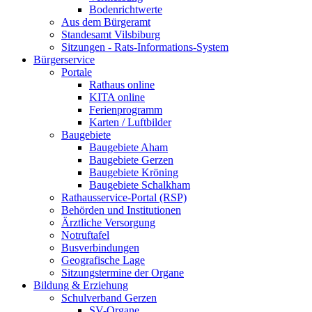
Bodenrichtwerte
Aus dem Bürgeramt
Standesamt Vilsbiburg
Sitzungen - Rats-Informations-System
Bürgerservice
Portale
Rathaus online
KITA online
Ferienprogramm
Karten / Luftbilder
Baugebiete
Baugebiete Aham
Baugebiete Gerzen
Baugebiete Kröning
Baugebiete Schalkham
Rathausservice-Portal (RSP)
Behörden und Institutionen
Ärztliche Versorgung
Notruftafel
Busverbindungen
Geografische Lage
Sitzungstermine der Organe
Bildung & Erziehung
Schulverband Gerzen
SV-Organe