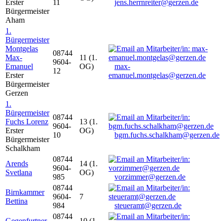
Erster
11
jens.herrnreiter@gerzen.de
Bürgermeister
Aham
1.
Bürgermeister
Montgelas
08744
Max-
11 (1.
9604-
Emanuel
OG)
max-
12
Erster
emanuel.montgelas@gerzen.de
Bürgermeister
Gerzen
1.
Bürgermeister
08744
Fuchs Lorenz
13 (1.
9604-
Erster
OG)
10
bgm.fuchs.schalkham@gerzen.de
Bürgermeister
Schalkham
08744
Arends
14 (1.
9604-
Svetlana
OG)
985
vorzimmer@gerzen.de
08744
Birnkammer
9604-
7
Bettina
984
steueramt@gerzen.de
08744
Gegenfurtner
10 (1.