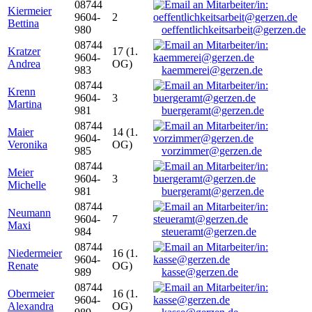
08744
Kiermeier
9604-
2
Bettina
980
oeffentlichkeitsarbeit@gerzen.de
08744
Kratzer
17 (1.
9604-
Andrea
OG)
983
kaemmerei@gerzen.de
08744
Krenn
9604-
3
Martina
981
buergeramt@gerzen.de
08744
Maier
14 (1.
9604-
Veronika
OG)
985
vorzimmer@gerzen.de
08744
Meier
9604-
3
Michelle
981
buergeramt@gerzen.de
08744
Neumann
9604-
7
Maxi
984
steueramt@gerzen.de
08744
Niedermeier
16 (1.
9604-
Renate
OG)
989
kasse@gerzen.de
08744
Obermeier
16 (1.
9604-
Alexandra
OG)