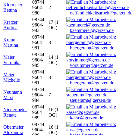
08744
Kiermeier
9604-
2
Bettina
980
oeffentlichkeitsarbeit@gerzen.de
08744
Kratzer
17 (1.
9604-
Andrea
OG)
983
kaemmerei@gerzen.de
08744
Krenn
9604-
3
Martina
981
buergeramt@gerzen.de
08744
Maier
14 (1.
9604-
Veronika
OG)
985
vorzimmer@gerzen.de
08744
Meier
9604-
3
Michelle
981
buergeramt@gerzen.de
08744
Neumann
9604-
7
Maxi
984
steueramt@gerzen.de
08744
Niedermeier
16 (1.
9604-
Renate
OG)
989
kasse@gerzen.de
08744
Obermeier
16 (1.
9604-
Alexandra
OG)