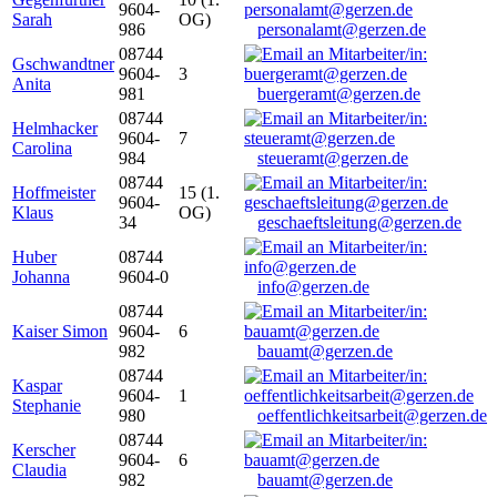
9604-
Sarah
OG)
986
personalamt@gerzen.de
08744
Gschwandtner
9604-
3
Anita
981
buergeramt@gerzen.de
08744
Helmhacker
9604-
7
Carolina
984
steueramt@gerzen.de
08744
Hoffmeister
15 (1.
9604-
Klaus
OG)
34
geschaeftsleitung@gerzen.de
Huber
08744
Johanna
9604-0
info@gerzen.de
08744
Kaiser Simon
9604-
6
982
bauamt@gerzen.de
08744
Kaspar
9604-
1
Stephanie
980
oeffentlichkeitsarbeit@gerzen.de
08744
Kerscher
9604-
6
Claudia
982
bauamt@gerzen.de