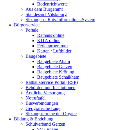
Bodenrichtwerte
Aus dem Bürgeramt
Standesamt Vilsbiburg
Sitzungen - Rats-Informations-System
Bürgerservice
Portale
Rathaus online
KITA online
Ferienprogramm
Karten / Luftbilder
Baugebiete
Baugebiete Aham
Baugebiete Gerzen
Baugebiete Kröning
Baugebiete Schalkham
Rathausservice-Portal (RSP)
Behörden und Institutionen
Ärztliche Versorgung
Notruftafel
Busverbindungen
Geografische Lage
Sitzungstermine der Organe
Bildung & Erziehung
Schulverband Gerzen
SV-Organe