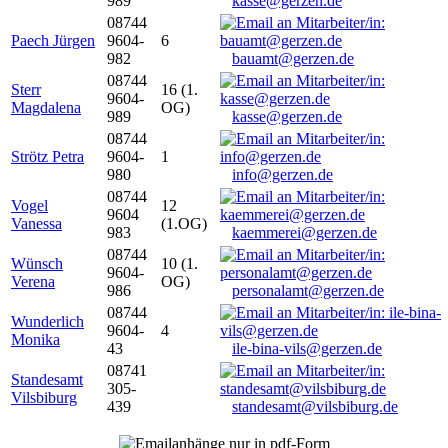
989
kasse@gerzen.de
08744
Paech Jürgen
9604-
6
982
bauamt@gerzen.de
08744
Sterr
16 (1.
9604-
Magdalena
OG)
989
kasse@gerzen.de
08744
Strötz Petra
9604-
1
980
info@gerzen.de
08744
Vogel
12
9604
Vanessa
(1.OG)
983
kaemmerei@gerzen.de
08744
Wünsch
10 (1.
9604-
Verena
OG)
986
personalamt@gerzen.de
08744
Wunderlich
9604-
4
Monika
43
ile-bina-vils@gerzen.de
08741
Standesamt
305-
Vilsbiburg
439
standesamt@vilsbiburg.de