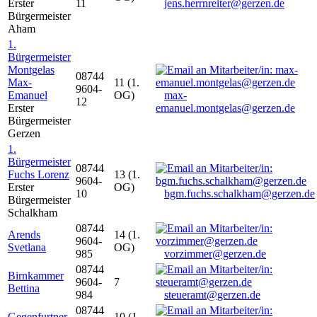
Erster
11
jens.herrnreiter@gerzen.de
Bürgermeister
Aham
1.
Bürgermeister
Montgelas
08744
Max-
11 (1.
9604-
Emanuel
OG)
max-
12
Erster
emanuel.montgelas@gerzen.de
Bürgermeister
Gerzen
1.
Bürgermeister
08744
Fuchs Lorenz
13 (1.
9604-
Erster
OG)
10
bgm.fuchs.schalkham@gerzen.de
Bürgermeister
Schalkham
08744
Arends
14 (1.
9604-
Svetlana
OG)
985
vorzimmer@gerzen.de
08744
Birnkammer
9604-
7
Bettina
984
steueramt@gerzen.de
08744
Gegenfurtner
10 (1.