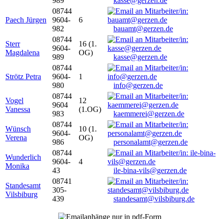
989
kasse@gerzen.de
08744
Paech Jürgen
9604-
6
982
bauamt@gerzen.de
08744
Sterr
16 (1.
9604-
Magdalena
OG)
989
kasse@gerzen.de
08744
Strötz Petra
9604-
1
980
info@gerzen.de
08744
Vogel
12
9604
Vanessa
(1.OG)
983
kaemmerei@gerzen.de
08744
Wünsch
10 (1.
9604-
Verena
OG)
986
personalamt@gerzen.de
08744
Wunderlich
9604-
4
Monika
43
ile-bina-vils@gerzen.de
08741
Standesamt
305-
Vilsbiburg
439
standesamt@vilsbiburg.de