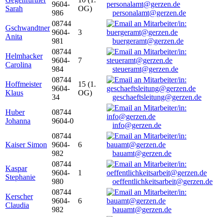
9604-
Sarah
OG)
986
personalamt@gerzen.de
08744
Gschwandtner
9604-
3
Anita
981
buergeramt@gerzen.de
08744
Helmhacker
9604-
7
Carolina
984
steueramt@gerzen.de
08744
Hoffmeister
15 (1.
9604-
Klaus
OG)
34
geschaeftsleitung@gerzen.de
Huber
08744
Johanna
9604-0
info@gerzen.de
08744
Kaiser Simon
9604-
6
982
bauamt@gerzen.de
08744
Kaspar
9604-
1
Stephanie
980
oeffentlichkeitsarbeit@gerzen.de
08744
Kerscher
9604-
6
Claudia
982
bauamt@gerzen.de