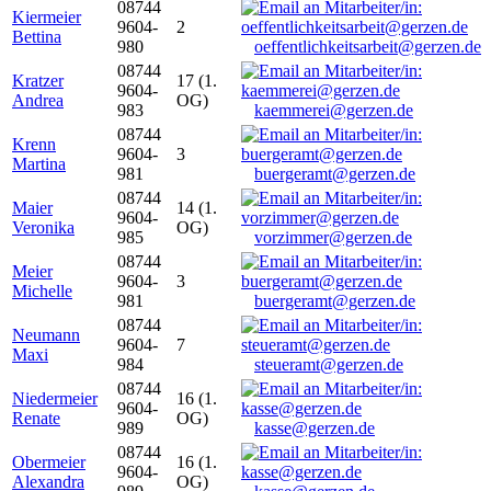
08744
Kiermeier
9604-
2
Bettina
980
oeffentlichkeitsarbeit@gerzen.de
08744
Kratzer
17 (1.
9604-
Andrea
OG)
983
kaemmerei@gerzen.de
08744
Krenn
9604-
3
Martina
981
buergeramt@gerzen.de
08744
Maier
14 (1.
9604-
Veronika
OG)
985
vorzimmer@gerzen.de
08744
Meier
9604-
3
Michelle
981
buergeramt@gerzen.de
08744
Neumann
9604-
7
Maxi
984
steueramt@gerzen.de
08744
Niedermeier
16 (1.
9604-
Renate
OG)
989
kasse@gerzen.de
08744
Obermeier
16 (1.
9604-
Alexandra
OG)