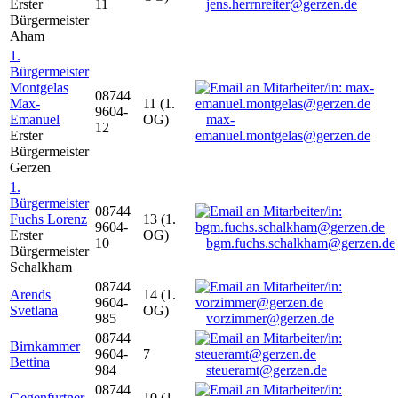
Erster
11
jens.herrnreiter@gerzen.de
Bürgermeister
Aham
1.
Bürgermeister
Montgelas
08744
Max-
11 (1.
9604-
Emanuel
OG)
max-
12
Erster
emanuel.montgelas@gerzen.de
Bürgermeister
Gerzen
1.
Bürgermeister
08744
Fuchs Lorenz
13 (1.
9604-
Erster
OG)
10
bgm.fuchs.schalkham@gerzen.de
Bürgermeister
Schalkham
08744
Arends
14 (1.
9604-
Svetlana
OG)
985
vorzimmer@gerzen.de
08744
Birnkammer
9604-
7
Bettina
984
steueramt@gerzen.de
08744
Gegenfurtner
10 (1.