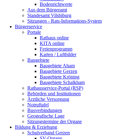
Bodenrichtwerte
Aus dem Bürgeramt
Standesamt Vilsbiburg
Sitzungen - Rats-Informations-System
Bürgerservice
Portale
Rathaus online
KITA online
Ferienprogramm
Karten / Luftbilder
Baugebiete
Baugebiete Aham
Baugebiete Gerzen
Baugebiete Kröning
Baugebiete Schalkham
Rathausservice-Portal (RSP)
Behörden und Institutionen
Ärztliche Versorgung
Notruftafel
Busverbindungen
Geografische Lage
Sitzungstermine der Organe
Bildung & Erziehung
Schulverband Gerzen
SV-Organe