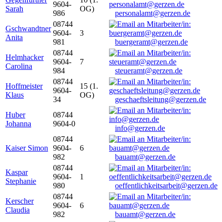
9604-
Sarah
OG)
986
personalamt@gerzen.de
08744
Gschwandtner
9604-
3
Anita
981
buergeramt@gerzen.de
08744
Helmhacker
9604-
7
Carolina
984
steueramt@gerzen.de
08744
Hoffmeister
15 (1.
9604-
Klaus
OG)
34
geschaeftsleitung@gerzen.de
Huber
08744
Johanna
9604-0
info@gerzen.de
08744
Kaiser Simon
9604-
6
982
bauamt@gerzen.de
08744
Kaspar
9604-
1
Stephanie
980
oeffentlichkeitsarbeit@gerzen.de
08744
Kerscher
9604-
6
Claudia
982
bauamt@gerzen.de