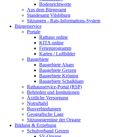
Bodenrichtwerte
Aus dem Bürgeramt
Standesamt Vilsbiburg
Sitzungen - Rats-Informations-System
Bürgerservice
Portale
Rathaus online
KITA online
Ferienprogramm
Karten / Luftbilder
Baugebiete
Baugebiete Aham
Baugebiete Gerzen
Baugebiete Kröning
Baugebiete Schalkham
Rathausservice-Portal (RSP)
Behörden und Institutionen
Ärztliche Versorgung
Notruftafel
Busverbindungen
Geografische Lage
Sitzungstermine der Organe
Bildung & Erziehung
Schulverband Gerzen
SV-Organe