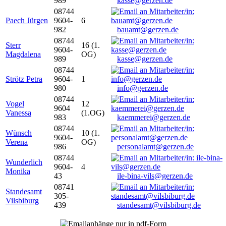
989
kasse@gerzen.de
08744
Paech Jürgen
9604-
6
982
bauamt@gerzen.de
08744
Sterr
16 (1.
9604-
Magdalena
OG)
989
kasse@gerzen.de
08744
Strötz Petra
9604-
1
980
info@gerzen.de
08744
Vogel
12
9604
Vanessa
(1.OG)
983
kaemmerei@gerzen.de
08744
Wünsch
10 (1.
9604-
Verena
OG)
986
personalamt@gerzen.de
08744
Wunderlich
9604-
4
Monika
43
ile-bina-vils@gerzen.de
08741
Standesamt
305-
Vilsbiburg
439
standesamt@vilsbiburg.de