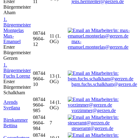
Erster
11
jens.herrnreiter@gerzen.de
Bürgermeister
Aham
1.
Bürgermeister
Montgelas
08744
Max-
11 (1.
9604-
Emanuel
OG)
max-
12
Erster
emanuel.montgelas@gerzen.de
Bürgermeister
Gerzen
1.
Bürgermeister
08744
Fuchs Lorenz
13 (1.
9604-
Erster
OG)
10
bgm.fuchs.schalkham@gerzen.de
Bürgermeister
Schalkham
08744
Arends
14 (1.
9604-
Svetlana
OG)
985
vorzimmer@gerzen.de
08744
Birnkammer
9604-
7
Bettina
984
steueramt@gerzen.de
08744
Gegenfurtner
10 (1.