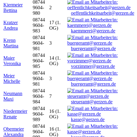
08744
Kiermeier
9604-
2
Bettina
980
oeffentlichkeitsarbeit@gerzen.de
08744
Kratzer
17 (1.
9604-
Andrea
OG)
983
kaemmerei@gerzen.de
08744
Krenn
9604-
3
Martina
981
buergeramt@gerzen.de
08744
Maier
14 (1.
9604-
Veronika
OG)
985
vorzimmer@gerzen.de
08744
Meier
9604-
3
Michelle
981
buergeramt@gerzen.de
08744
Neumann
9604-
7
Maxi
984
steueramt@gerzen.de
08744
Niedermeier
16 (1.
9604-
Renate
OG)
989
kasse@gerzen.de
08744
Obermeier
16 (1.
9604-
Alexandra
OG)