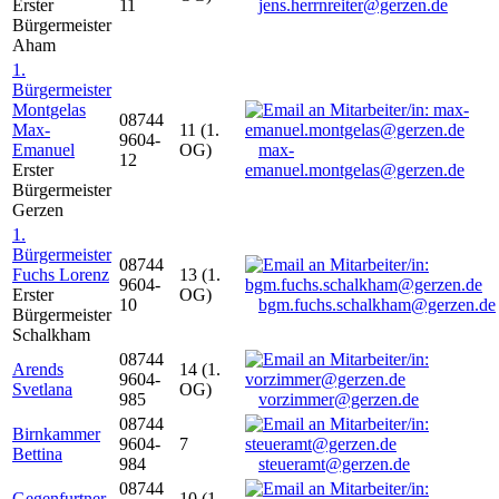
Erster
11
jens.herrnreiter@gerzen.de
Bürgermeister
Aham
1.
Bürgermeister
Montgelas
08744
Max-
11 (1.
9604-
Emanuel
OG)
max-
12
Erster
emanuel.montgelas@gerzen.de
Bürgermeister
Gerzen
1.
Bürgermeister
08744
Fuchs Lorenz
13 (1.
9604-
Erster
OG)
10
bgm.fuchs.schalkham@gerzen.de
Bürgermeister
Schalkham
08744
Arends
14 (1.
9604-
Svetlana
OG)
985
vorzimmer@gerzen.de
08744
Birnkammer
9604-
7
Bettina
984
steueramt@gerzen.de
08744
Gegenfurtner
10 (1.