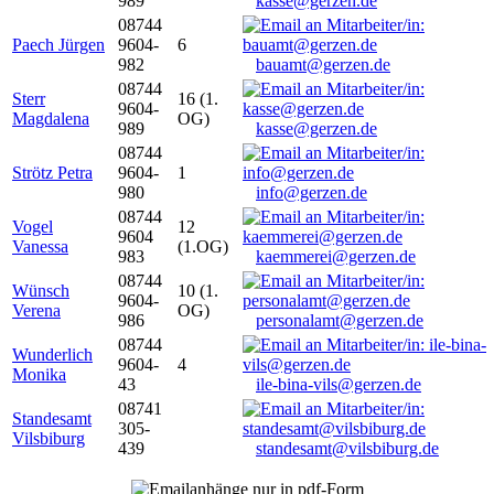
989
kasse@gerzen.de
08744
Paech Jürgen
9604-
6
982
bauamt@gerzen.de
08744
Sterr
16 (1.
9604-
Magdalena
OG)
989
kasse@gerzen.de
08744
Strötz Petra
9604-
1
980
info@gerzen.de
08744
Vogel
12
9604
Vanessa
(1.OG)
983
kaemmerei@gerzen.de
08744
Wünsch
10 (1.
9604-
Verena
OG)
986
personalamt@gerzen.de
08744
Wunderlich
9604-
4
Monika
43
ile-bina-vils@gerzen.de
08741
Standesamt
305-
Vilsbiburg
439
standesamt@vilsbiburg.de