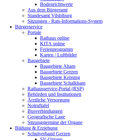
Bodenrichtwerte
Aus dem Bürgeramt
Standesamt Vilsbiburg
Sitzungen - Rats-Informations-System
Bürgerservice
Portale
Rathaus online
KITA online
Ferienprogramm
Karten / Luftbilder
Baugebiete
Baugebiete Aham
Baugebiete Gerzen
Baugebiete Kröning
Baugebiete Schalkham
Rathausservice-Portal (RSP)
Behörden und Institutionen
Ärztliche Versorgung
Notruftafel
Busverbindungen
Geografische Lage
Sitzungstermine der Organe
Bildung & Erziehung
Schulverband Gerzen
SV-Organe