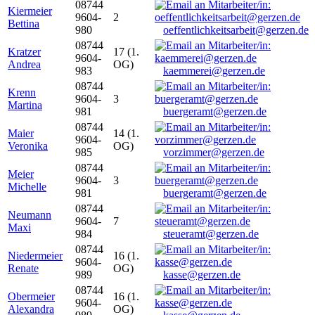
08744
Kiermeier
9604-
2
Bettina
980
oeffentlichkeitsarbeit@gerzen.de
08744
Kratzer
17 (1.
9604-
Andrea
OG)
983
kaemmerei@gerzen.de
08744
Krenn
9604-
3
Martina
981
buergeramt@gerzen.de
08744
Maier
14 (1.
9604-
Veronika
OG)
985
vorzimmer@gerzen.de
08744
Meier
9604-
3
Michelle
981
buergeramt@gerzen.de
08744
Neumann
9604-
7
Maxi
984
steueramt@gerzen.de
08744
Niedermeier
16 (1.
9604-
Renate
OG)
989
kasse@gerzen.de
08744
Obermeier
16 (1.
9604-
Alexandra
OG)