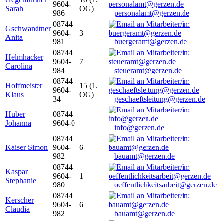
9604-
Sarah
OG)
986
personalamt@gerzen.de
08744
Gschwandtner
9604-
3
Anita
981
buergeramt@gerzen.de
08744
Helmhacker
9604-
7
Carolina
984
steueramt@gerzen.de
08744
Hoffmeister
15 (1.
9604-
Klaus
OG)
34
geschaeftsleitung@gerzen.de
Huber
08744
Johanna
9604-0
info@gerzen.de
08744
Kaiser Simon
9604-
6
982
bauamt@gerzen.de
08744
Kaspar
9604-
1
Stephanie
980
oeffentlichkeitsarbeit@gerzen.de
08744
Kerscher
9604-
6
Claudia
982
bauamt@gerzen.de