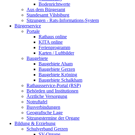
Bodenrichtwerte
Aus dem Bürgeramt
Standesamt Vilsbiburg
Sitzungen - Rats-Informations-System
Bürgerservice
Portale
Rathaus online
KITA online
Ferienprogramm
Karten / Luftbilder
Baugebiete
Baugebiete Aham
Baugebiete Gerzen
Baugebiete Kröning
Baugebiete Schalkham
Rathausservice-Portal (RSP)
Behörden und Institutionen
Ärztliche Versorgung
Notruftafel
Busverbindungen
Geografische Lage
Sitzungstermine der Organe
Bildung & Erziehung
Schulverband Gerzen
SV-Organe