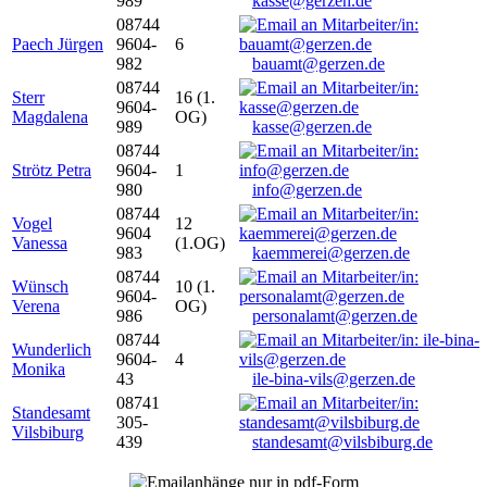
989
kasse@gerzen.de
08744
Paech Jürgen
9604-
6
982
bauamt@gerzen.de
08744
Sterr
16 (1.
9604-
Magdalena
OG)
989
kasse@gerzen.de
08744
Strötz Petra
9604-
1
980
info@gerzen.de
08744
Vogel
12
9604
Vanessa
(1.OG)
983
kaemmerei@gerzen.de
08744
Wünsch
10 (1.
9604-
Verena
OG)
986
personalamt@gerzen.de
08744
Wunderlich
9604-
4
Monika
43
ile-bina-vils@gerzen.de
08741
Standesamt
305-
Vilsbiburg
439
standesamt@vilsbiburg.de