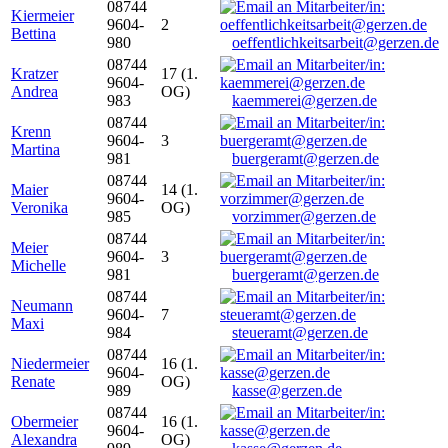
08744
Kiermeier
9604-
2
Bettina
980
oeffentlichkeitsarbeit@gerzen.de
08744
Kratzer
17 (1.
9604-
Andrea
OG)
983
kaemmerei@gerzen.de
08744
Krenn
9604-
3
Martina
981
buergeramt@gerzen.de
08744
Maier
14 (1.
9604-
Veronika
OG)
985
vorzimmer@gerzen.de
08744
Meier
9604-
3
Michelle
981
buergeramt@gerzen.de
08744
Neumann
9604-
7
Maxi
984
steueramt@gerzen.de
08744
Niedermeier
16 (1.
9604-
Renate
OG)
989
kasse@gerzen.de
08744
Obermeier
16 (1.
9604-
Alexandra
OG)