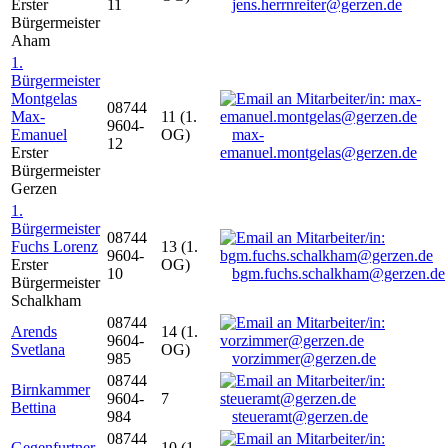
Erster
11
jens.herrnreiter@gerzen.de
Bürgermeister
Aham
1.
Bürgermeister
Montgelas
08744
Max-
11 (1.
9604-
Emanuel
OG)
max-
12
Erster
emanuel.montgelas@gerzen.de
Bürgermeister
Gerzen
1.
Bürgermeister
08744
Fuchs Lorenz
13 (1.
9604-
Erster
OG)
10
bgm.fuchs.schalkham@gerzen.de
Bürgermeister
Schalkham
08744
Arends
14 (1.
9604-
Svetlana
OG)
985
vorzimmer@gerzen.de
08744
Birnkammer
9604-
7
Bettina
984
steueramt@gerzen.de
08744
Gegenfurtner
10 (1.