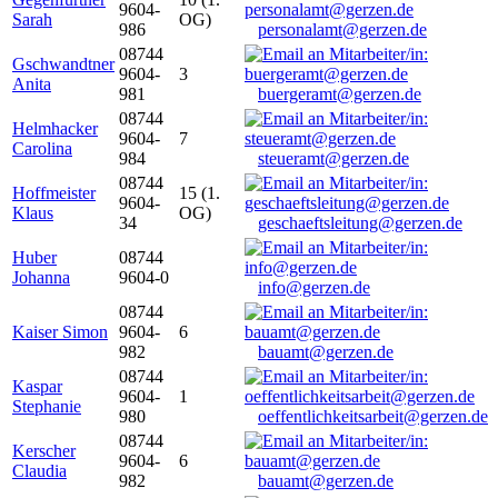
9604-
Sarah
OG)
986
personalamt@gerzen.de
08744
Gschwandtner
9604-
3
Anita
981
buergeramt@gerzen.de
08744
Helmhacker
9604-
7
Carolina
984
steueramt@gerzen.de
08744
Hoffmeister
15 (1.
9604-
Klaus
OG)
34
geschaeftsleitung@gerzen.de
Huber
08744
Johanna
9604-0
info@gerzen.de
08744
Kaiser Simon
9604-
6
982
bauamt@gerzen.de
08744
Kaspar
9604-
1
Stephanie
980
oeffentlichkeitsarbeit@gerzen.de
08744
Kerscher
9604-
6
Claudia
982
bauamt@gerzen.de