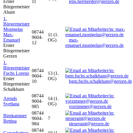
Erster
11
jens.herrnreiter@gerzen.de
Bürgermeister
Aham
1.
Bürgermeister
Montgelas
08744
Max-
11 (1.
9604-
Emanuel
OG)
max-
12
Erster
emanuel.montgelas@gerzen.de
Bürgermeister
Gerzen
1.
Bürgermeister
08744
Fuchs Lorenz
13 (1.
9604-
Erster
OG)
10
bgm.fuchs.schalkham@gerzen.de
Bürgermeister
Schalkham
08744
Arends
14 (1.
9604-
Svetlana
OG)
985
vorzimmer@gerzen.de
08744
Birnkammer
9604-
7
Bettina
984
steueramt@gerzen.de
08744
Gegenfurtner
10 (1.