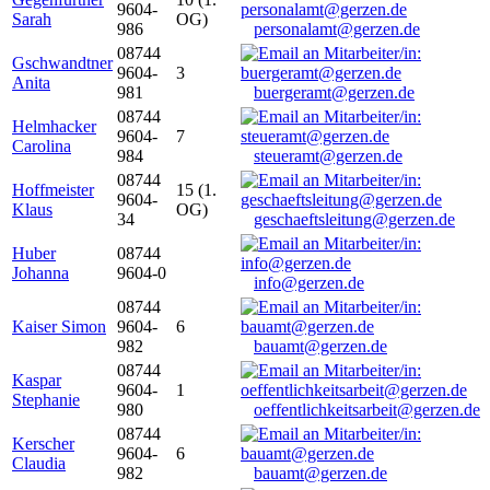
9604-
Sarah
OG)
986
personalamt@gerzen.de
08744
Gschwandtner
9604-
3
Anita
981
buergeramt@gerzen.de
08744
Helmhacker
9604-
7
Carolina
984
steueramt@gerzen.de
08744
Hoffmeister
15 (1.
9604-
Klaus
OG)
34
geschaeftsleitung@gerzen.de
Huber
08744
Johanna
9604-0
info@gerzen.de
08744
Kaiser Simon
9604-
6
982
bauamt@gerzen.de
08744
Kaspar
9604-
1
Stephanie
980
oeffentlichkeitsarbeit@gerzen.de
08744
Kerscher
9604-
6
Claudia
982
bauamt@gerzen.de