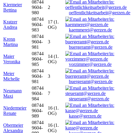
08744
Kiermeier
9604-
2
Bettina
980
oeffentlichkeitsarbeit@gerzen.de
08744
Kratzer
17 (1.
9604-
Andrea
OG)
983
kaemmerei@gerzen.de
08744
Krenn
9604-
3
Martina
981
buergeramt@gerzen.de
08744
Maier
14 (1.
9604-
Veronika
OG)
985
vorzimmer@gerzen.de
08744
Meier
9604-
3
Michelle
981
buergeramt@gerzen.de
08744
Neumann
9604-
7
Maxi
984
steueramt@gerzen.de
08744
Niedermeier
16 (1.
9604-
Renate
OG)
989
kasse@gerzen.de
08744
Obermeier
16 (1.
9604-
Alexandra
OG)