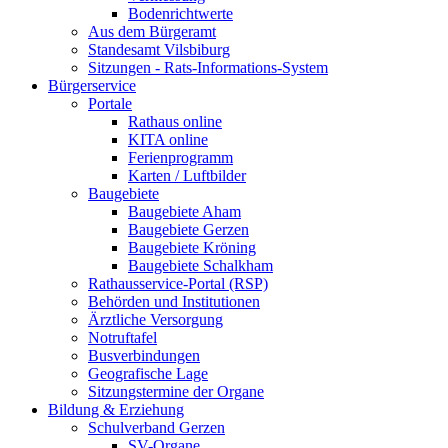
Bodenrichtwerte
Aus dem Bürgeramt
Standesamt Vilsbiburg
Sitzungen - Rats-Informations-System
Bürgerservice
Portale
Rathaus online
KITA online
Ferienprogramm
Karten / Luftbilder
Baugebiete
Baugebiete Aham
Baugebiete Gerzen
Baugebiete Kröning
Baugebiete Schalkham
Rathausservice-Portal (RSP)
Behörden und Institutionen
Ärztliche Versorgung
Notruftafel
Busverbindungen
Geografische Lage
Sitzungstermine der Organe
Bildung & Erziehung
Schulverband Gerzen
SV-Organe