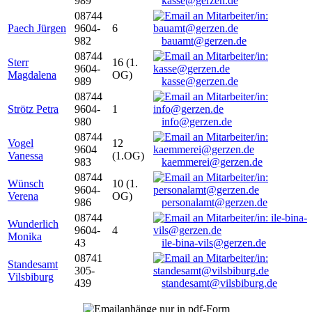
989
kasse@gerzen.de
08744
Paech Jürgen
9604-
6
982
bauamt@gerzen.de
08744
Sterr
16 (1.
9604-
Magdalena
OG)
989
kasse@gerzen.de
08744
Strötz Petra
9604-
1
980
info@gerzen.de
08744
Vogel
12
9604
Vanessa
(1.OG)
983
kaemmerei@gerzen.de
08744
Wünsch
10 (1.
9604-
Verena
OG)
986
personalamt@gerzen.de
08744
Wunderlich
9604-
4
Monika
43
ile-bina-vils@gerzen.de
08741
Standesamt
305-
Vilsbiburg
439
standesamt@vilsbiburg.de