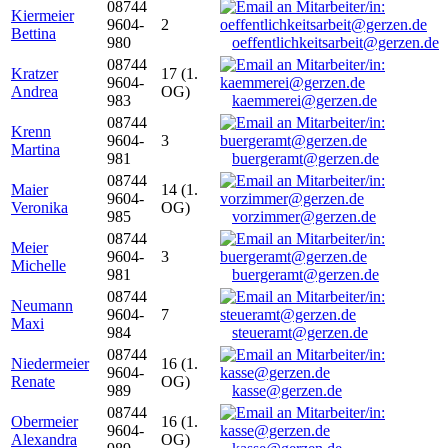
08744
Kiermeier
9604-
2
Bettina
980
oeffentlichkeitsarbeit@gerzen.de
08744
Kratzer
17 (1.
9604-
Andrea
OG)
983
kaemmerei@gerzen.de
08744
Krenn
9604-
3
Martina
981
buergeramt@gerzen.de
08744
Maier
14 (1.
9604-
Veronika
OG)
985
vorzimmer@gerzen.de
08744
Meier
9604-
3
Michelle
981
buergeramt@gerzen.de
08744
Neumann
9604-
7
Maxi
984
steueramt@gerzen.de
08744
Niedermeier
16 (1.
9604-
Renate
OG)
989
kasse@gerzen.de
08744
Obermeier
16 (1.
9604-
Alexandra
OG)