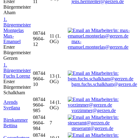
Erster
11
jens.herrnreiter@gerzen.de
Bürgermeister
Aham
1.
Bürgermeister
Montgelas
08744
Max-
11 (1.
9604-
Emanuel
OG)
max-
12
Erster
emanuel.montgelas@gerzen.de
Bürgermeister
Gerzen
1.
Bürgermeister
08744
Fuchs Lorenz
13 (1.
9604-
Erster
OG)
10
bgm.fuchs.schalkham@gerzen.de
Bürgermeister
Schalkham
08744
Arends
14 (1.
9604-
Svetlana
OG)
985
vorzimmer@gerzen.de
08744
Birnkammer
9604-
7
Bettina
984
steueramt@gerzen.de
08744
Gegenfurtner
10 (1.