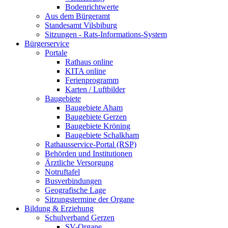
Bodenrichtwerte
Aus dem Bürgeramt
Standesamt Vilsbiburg
Sitzungen - Rats-Informations-System
Bürgerservice
Portale
Rathaus online
KITA online
Ferienprogramm
Karten / Luftbilder
Baugebiete
Baugebiete Aham
Baugebiete Gerzen
Baugebiete Kröning
Baugebiete Schalkham
Rathausservice-Portal (RSP)
Behörden und Institutionen
Ärztliche Versorgung
Notruftafel
Busverbindungen
Geografische Lage
Sitzungstermine der Organe
Bildung & Erziehung
Schulverband Gerzen
SV-Organe