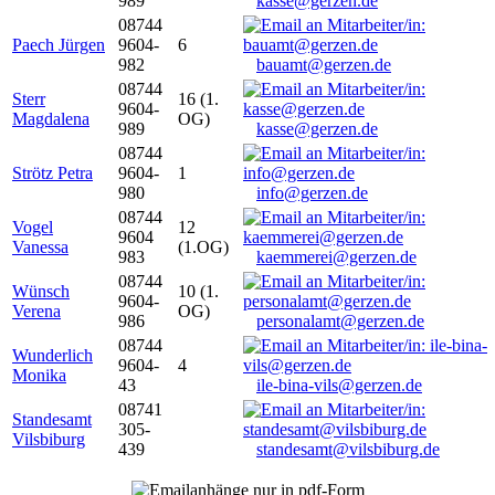
989
kasse@gerzen.de
08744
Paech Jürgen
9604-
6
982
bauamt@gerzen.de
08744
Sterr
16 (1.
9604-
Magdalena
OG)
989
kasse@gerzen.de
08744
Strötz Petra
9604-
1
980
info@gerzen.de
08744
Vogel
12
9604
Vanessa
(1.OG)
983
kaemmerei@gerzen.de
08744
Wünsch
10 (1.
9604-
Verena
OG)
986
personalamt@gerzen.de
08744
Wunderlich
9604-
4
Monika
43
ile-bina-vils@gerzen.de
08741
Standesamt
305-
Vilsbiburg
439
standesamt@vilsbiburg.de