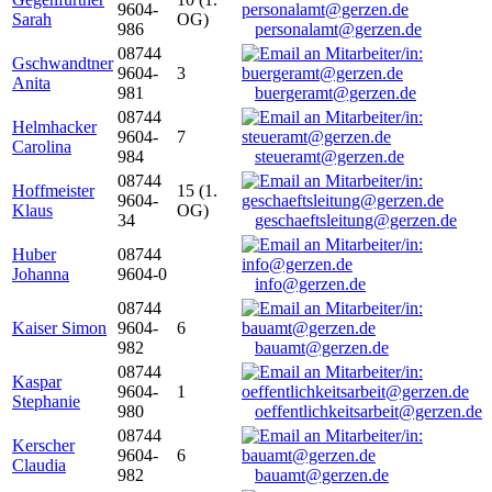
9604-
Sarah
OG)
986
personalamt@gerzen.de
08744
Gschwandtner
9604-
3
Anita
981
buergeramt@gerzen.de
08744
Helmhacker
9604-
7
Carolina
984
steueramt@gerzen.de
08744
Hoffmeister
15 (1.
9604-
Klaus
OG)
34
geschaeftsleitung@gerzen.de
Huber
08744
Johanna
9604-0
info@gerzen.de
08744
Kaiser Simon
9604-
6
982
bauamt@gerzen.de
08744
Kaspar
9604-
1
Stephanie
980
oeffentlichkeitsarbeit@gerzen.de
08744
Kerscher
9604-
6
Claudia
982
bauamt@gerzen.de