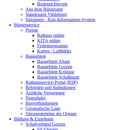
Bodenrichtwerte
Aus dem Bürgeramt
Standesamt Vilsbiburg
Sitzungen - Rats-Informations-System
Bürgerservice
Portale
Rathaus online
KITA online
Ferienprogramm
Karten / Luftbilder
Baugebiete
Baugebiete Aham
Baugebiete Gerzen
Baugebiete Kröning
Baugebiete Schalkham
Rathausservice-Portal (RSP)
Behörden und Institutionen
Ärztliche Versorgung
Notruftafel
Busverbindungen
Geografische Lage
Sitzungstermine der Organe
Bildung & Erziehung
Schulverband Gerzen
SV-Organe