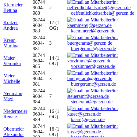
08744
Kiermeier
9604-
2
Bettina
980
oeffentlichkeitsarbeit@gerzen.de
08744
Kratzer
17 (1.
9604-
Andrea
OG)
983
kaemmerei@gerzen.de
08744
Krenn
9604-
3
Martina
981
buergeramt@gerzen.de
08744
Maier
14 (1.
9604-
Veronika
OG)
985
vorzimmer@gerzen.de
08744
Meier
9604-
3
Michelle
981
buergeramt@gerzen.de
08744
Neumann
9604-
7
Maxi
984
steueramt@gerzen.de
08744
Niedermeier
16 (1.
9604-
Renate
OG)
989
kasse@gerzen.de
08744
Obermeier
16 (1.
9604-
Alexandra
OG)