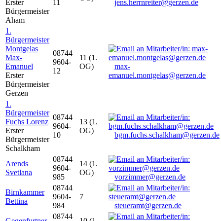
Erster
11
jens.herrnreiter@gerzen.de
Bürgermeister
Aham
1.
Bürgermeister
Montgelas
08744
Max-
11 (1.
9604-
Emanuel
OG)
max-
12
Erster
emanuel.montgelas@gerzen.de
Bürgermeister
Gerzen
1.
Bürgermeister
08744
Fuchs Lorenz
13 (1.
9604-
Erster
OG)
10
bgm.fuchs.schalkham@gerzen.de
Bürgermeister
Schalkham
08744
Arends
14 (1.
9604-
Svetlana
OG)
985
vorzimmer@gerzen.de
08744
Birnkammer
9604-
7
Bettina
984
steueramt@gerzen.de
08744
Gegenfurtner
10 (1.