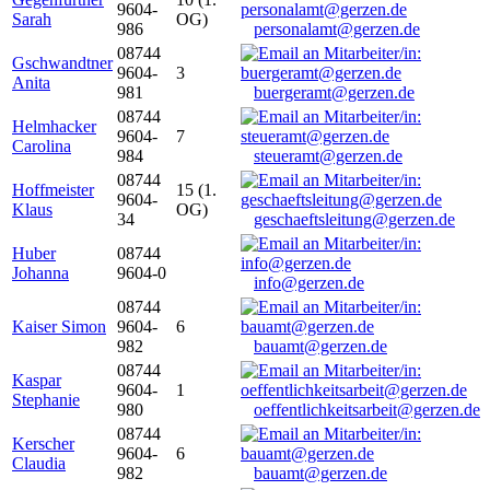
9604-
Sarah
OG)
986
personalamt@gerzen.de
08744
Gschwandtner
9604-
3
Anita
981
buergeramt@gerzen.de
08744
Helmhacker
9604-
7
Carolina
984
steueramt@gerzen.de
08744
Hoffmeister
15 (1.
9604-
Klaus
OG)
34
geschaeftsleitung@gerzen.de
Huber
08744
Johanna
9604-0
info@gerzen.de
08744
Kaiser Simon
9604-
6
982
bauamt@gerzen.de
08744
Kaspar
9604-
1
Stephanie
980
oeffentlichkeitsarbeit@gerzen.de
08744
Kerscher
9604-
6
Claudia
982
bauamt@gerzen.de