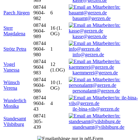
989
kasse@gerzen.de
08744
Paech Jürgen
9604-
6
982
bauamt@gerzen.de
08744
Sterr
16 (1.
9604-
Magdalena
OG)
989
kasse@gerzen.de
08744
Strötz Petra
9604-
1
980
info@gerzen.de
08744
Vogel
12
9604
Vanessa
(1.OG)
983
kaemmerei@gerzen.de
08744
Wünsch
10 (1.
9604-
Verena
OG)
986
personalamt@gerzen.de
08744
Wunderlich
9604-
4
Monika
43
ile-bina-vils@gerzen.de
08741
Standesamt
305-
Vilsbiburg
439
standesamt@vilsbiburg.de