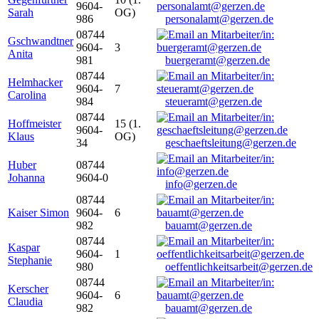
9604-
Sarah
OG)
986
personalamt@gerzen.de
08744
Gschwandtner
9604-
3
Anita
981
buergeramt@gerzen.de
08744
Helmhacker
9604-
7
Carolina
984
steueramt@gerzen.de
08744
Hoffmeister
15 (1.
9604-
Klaus
OG)
34
geschaeftsleitung@gerzen.de
Huber
08744
Johanna
9604-0
info@gerzen.de
08744
Kaiser Simon
9604-
6
982
bauamt@gerzen.de
08744
Kaspar
9604-
1
Stephanie
980
oeffentlichkeitsarbeit@gerzen.de
08744
Kerscher
9604-
6
Claudia
982
bauamt@gerzen.de