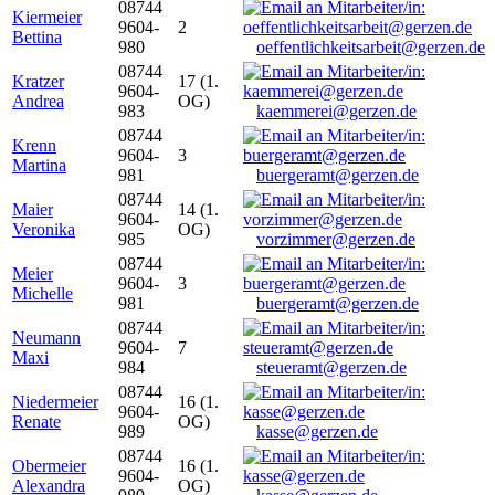
08744
Kiermeier
9604-
2
Bettina
980
oeffentlichkeitsarbeit@gerzen.de
08744
Kratzer
17 (1.
9604-
Andrea
OG)
983
kaemmerei@gerzen.de
08744
Krenn
9604-
3
Martina
981
buergeramt@gerzen.de
08744
Maier
14 (1.
9604-
Veronika
OG)
985
vorzimmer@gerzen.de
08744
Meier
9604-
3
Michelle
981
buergeramt@gerzen.de
08744
Neumann
9604-
7
Maxi
984
steueramt@gerzen.de
08744
Niedermeier
16 (1.
9604-
Renate
OG)
989
kasse@gerzen.de
08744
Obermeier
16 (1.
9604-
Alexandra
OG)