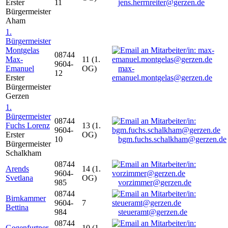
Erster
11
jens.herrnreiter@gerzen.de
Bürgermeister
Aham
1.
Bürgermeister
Montgelas
08744
Max-
11 (1.
9604-
Emanuel
OG)
max-
12
Erster
emanuel.montgelas@gerzen.de
Bürgermeister
Gerzen
1.
Bürgermeister
08744
Fuchs Lorenz
13 (1.
9604-
Erster
OG)
10
bgm.fuchs.schalkham@gerzen.de
Bürgermeister
Schalkham
08744
Arends
14 (1.
9604-
Svetlana
OG)
985
vorzimmer@gerzen.de
08744
Birnkammer
9604-
7
Bettina
984
steueramt@gerzen.de
08744
Gegenfurtner
10 (1.