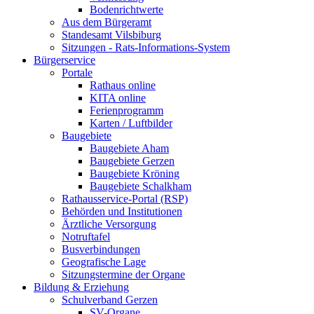
Bodenrichtwerte
Aus dem Bürgeramt
Standesamt Vilsbiburg
Sitzungen - Rats-Informations-System
Bürgerservice
Portale
Rathaus online
KITA online
Ferienprogramm
Karten / Luftbilder
Baugebiete
Baugebiete Aham
Baugebiete Gerzen
Baugebiete Kröning
Baugebiete Schalkham
Rathausservice-Portal (RSP)
Behörden und Institutionen
Ärztliche Versorgung
Notruftafel
Busverbindungen
Geografische Lage
Sitzungstermine der Organe
Bildung & Erziehung
Schulverband Gerzen
SV-Organe