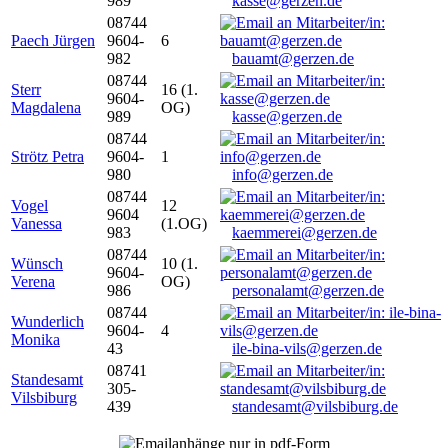
989
kasse@gerzen.de
08744
Paech Jürgen
9604-
6
982
bauamt@gerzen.de
08744
Sterr
16 (1.
9604-
Magdalena
OG)
989
kasse@gerzen.de
08744
Strötz Petra
9604-
1
980
info@gerzen.de
08744
Vogel
12
9604
Vanessa
(1.OG)
983
kaemmerei@gerzen.de
08744
Wünsch
10 (1.
9604-
Verena
OG)
986
personalamt@gerzen.de
08744
Wunderlich
9604-
4
Monika
43
ile-bina-vils@gerzen.de
08741
Standesamt
305-
Vilsbiburg
439
standesamt@vilsbiburg.de