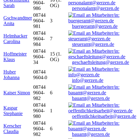
9604-
Sarah
OG)
986
personalamt@gerzen.de
08744
Gschwandtner
9604-
3
Anita
981
buergeramt@gerzen.de
08744
Helmhacker
9604-
7
Carolina
984
steueramt@gerzen.de
08744
Hoffmeister
15 (1.
9604-
Klaus
OG)
34
geschaeftsleitung@gerzen.de
Huber
08744
Johanna
9604-0
info@gerzen.de
08744
Kaiser Simon
9604-
6
982
bauamt@gerzen.de
08744
Kaspar
9604-
1
Stephanie
980
oeffentlichkeitsarbeit@gerzen.de
08744
Kerscher
9604-
6
Claudia
982
bauamt@gerzen.de