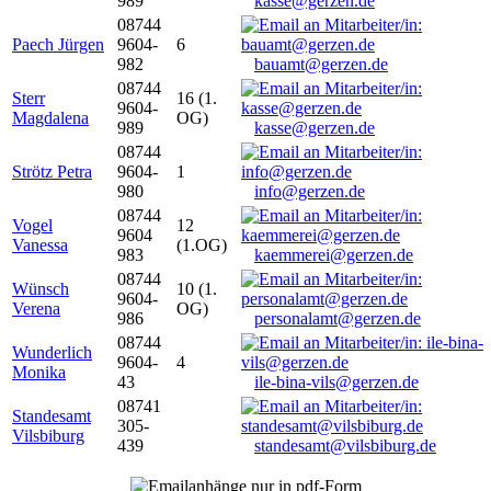
989
kasse@gerzen.de
08744
Paech Jürgen
9604-
6
982
bauamt@gerzen.de
08744
Sterr
16 (1.
9604-
Magdalena
OG)
989
kasse@gerzen.de
08744
Strötz Petra
9604-
1
980
info@gerzen.de
08744
Vogel
12
9604
Vanessa
(1.OG)
983
kaemmerei@gerzen.de
08744
Wünsch
10 (1.
9604-
Verena
OG)
986
personalamt@gerzen.de
08744
Wunderlich
9604-
4
Monika
43
ile-bina-vils@gerzen.de
08741
Standesamt
305-
Vilsbiburg
439
standesamt@vilsbiburg.de