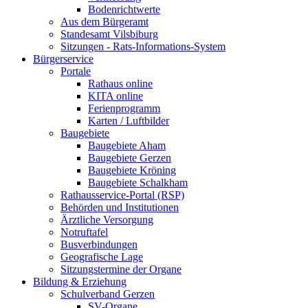
Bodenrichtwerte
Aus dem Bürgeramt
Standesamt Vilsbiburg
Sitzungen - Rats-Informations-System
Bürgerservice
Portale
Rathaus online
KITA online
Ferienprogramm
Karten / Luftbilder
Baugebiete
Baugebiete Aham
Baugebiete Gerzen
Baugebiete Kröning
Baugebiete Schalkham
Rathausservice-Portal (RSP)
Behörden und Institutionen
Ärztliche Versorgung
Notruftafel
Busverbindungen
Geografische Lage
Sitzungstermine der Organe
Bildung & Erziehung
Schulverband Gerzen
SV-Organe