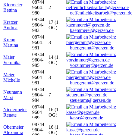
08744
Kiermeier
9604-
2
Bettina
980
oeffentlichkeitsarbeit@gerzen.de
08744
Kratzer
17 (1.
9604-
Andrea
OG)
983
kaemmerei@gerzen.de
08744
Krenn
9604-
3
Martina
981
buergeramt@gerzen.de
08744
Maier
14 (1.
9604-
Veronika
OG)
985
vorzimmer@gerzen.de
08744
Meier
9604-
3
Michelle
981
buergeramt@gerzen.de
08744
Neumann
9604-
7
Maxi
984
steueramt@gerzen.de
08744
Niedermeier
16 (1.
9604-
Renate
OG)
989
kasse@gerzen.de
08744
Obermeier
16 (1.
9604-
Alexandra
OG)