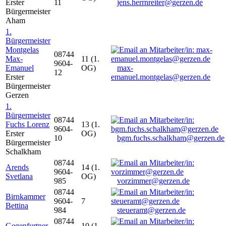
Erster
11
jens.herrnreiter@gerzen.de
Bürgermeister
Aham
1.
Bürgermeister
Montgelas
08744
Max-
11 (1.
9604-
Emanuel
OG)
max-
12
Erster
emanuel.montgelas@gerzen.de
Bürgermeister
Gerzen
1.
Bürgermeister
08744
Fuchs Lorenz
13 (1.
9604-
Erster
OG)
10
bgm.fuchs.schalkham@gerzen.de
Bürgermeister
Schalkham
08744
Arends
14 (1.
9604-
Svetlana
OG)
985
vorzimmer@gerzen.de
08744
Birnkammer
9604-
7
Bettina
984
steueramt@gerzen.de
08744
Gegenfurtner
10 (1.