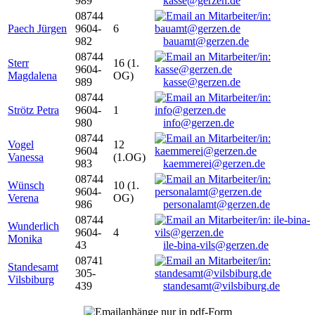
989
kasse@gerzen.de
08744
Paech Jürgen
9604-
6
982
bauamt@gerzen.de
08744
Sterr
16 (1.
9604-
Magdalena
OG)
989
kasse@gerzen.de
08744
Strötz Petra
9604-
1
980
info@gerzen.de
08744
Vogel
12
9604
Vanessa
(1.OG)
983
kaemmerei@gerzen.de
08744
Wünsch
10 (1.
9604-
Verena
OG)
986
personalamt@gerzen.de
08744
Wunderlich
9604-
4
Monika
43
ile-bina-vils@gerzen.de
08741
Standesamt
305-
Vilsbiburg
439
standesamt@vilsbiburg.de