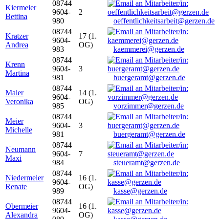
08744
Kiermeier
9604-
2
Bettina
980
oeffentlichkeitsarbeit@gerzen.de
08744
Kratzer
17 (1.
9604-
Andrea
OG)
983
kaemmerei@gerzen.de
08744
Krenn
9604-
3
Martina
981
buergeramt@gerzen.de
08744
Maier
14 (1.
9604-
Veronika
OG)
985
vorzimmer@gerzen.de
08744
Meier
9604-
3
Michelle
981
buergeramt@gerzen.de
08744
Neumann
9604-
7
Maxi
984
steueramt@gerzen.de
08744
Niedermeier
16 (1.
9604-
Renate
OG)
989
kasse@gerzen.de
08744
Obermeier
16 (1.
9604-
Alexandra
OG)