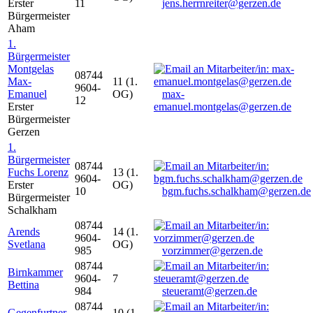
Erster
11
jens.herrnreiter@gerzen.de
Bürgermeister
Aham
1.
Bürgermeister
Montgelas
08744
Max-
11 (1.
9604-
Emanuel
OG)
max-
12
Erster
emanuel.montgelas@gerzen.de
Bürgermeister
Gerzen
1.
Bürgermeister
08744
Fuchs Lorenz
13 (1.
9604-
Erster
OG)
10
bgm.fuchs.schalkham@gerzen.de
Bürgermeister
Schalkham
08744
Arends
14 (1.
9604-
Svetlana
OG)
985
vorzimmer@gerzen.de
08744
Birnkammer
9604-
7
Bettina
984
steueramt@gerzen.de
08744
Gegenfurtner
10 (1.