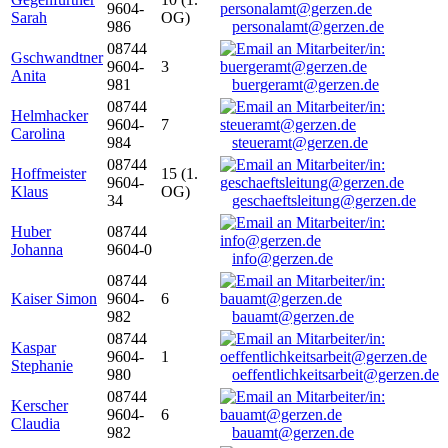
9604-
Sarah
OG)
986
personalamt@gerzen.de
08744
Gschwandtner
9604-
3
Anita
981
buergeramt@gerzen.de
08744
Helmhacker
9604-
7
Carolina
984
steueramt@gerzen.de
08744
Hoffmeister
15 (1.
9604-
Klaus
OG)
34
geschaeftsleitung@gerzen.de
Huber
08744
Johanna
9604-0
info@gerzen.de
08744
Kaiser Simon
9604-
6
982
bauamt@gerzen.de
08744
Kaspar
9604-
1
Stephanie
980
oeffentlichkeitsarbeit@gerzen.de
08744
Kerscher
9604-
6
Claudia
982
bauamt@gerzen.de