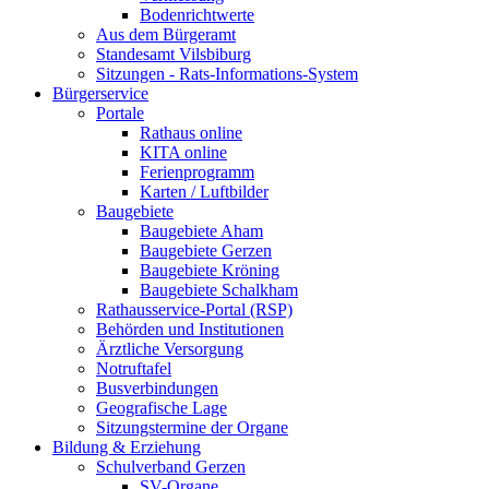
Bodenrichtwerte
Aus dem Bürgeramt
Standesamt Vilsbiburg
Sitzungen - Rats-Informations-System
Bürgerservice
Portale
Rathaus online
KITA online
Ferienprogramm
Karten / Luftbilder
Baugebiete
Baugebiete Aham
Baugebiete Gerzen
Baugebiete Kröning
Baugebiete Schalkham
Rathausservice-Portal (RSP)
Behörden und Institutionen
Ärztliche Versorgung
Notruftafel
Busverbindungen
Geografische Lage
Sitzungstermine der Organe
Bildung & Erziehung
Schulverband Gerzen
SV-Organe