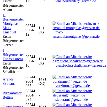
Erster
11
jens.herrnreiter@gerzen.de
Bürgermeister
Aham
1.
Bürgermeister
Montgelas
08744
Max-
11 (1.
9604-
Emanuel
OG)
max-
12
Erster
emanuel.montgelas@gerzen.de
Bürgermeister
Gerzen
1.
Bürgermeister
08744
Fuchs Lorenz
13 (1.
9604-
Erster
OG)
10
bgm.fuchs.schalkham@gerzen.de
Bürgermeister
Schalkham
08744
Arends
14 (1.
9604-
Svetlana
OG)
985
vorzimmer@gerzen.de
08744
Birnkammer
9604-
7
Bettina
984
steueramt@gerzen.de
08744
Gegenfurtner
10 (1.