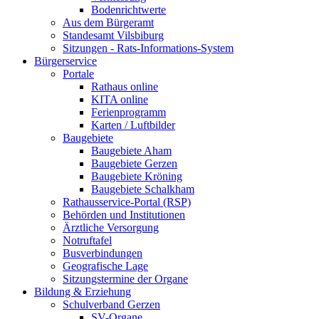
Bodenrichtwerte
Aus dem Bürgeramt
Standesamt Vilsbiburg
Sitzungen - Rats-Informations-System
Bürgerservice
Portale
Rathaus online
KITA online
Ferienprogramm
Karten / Luftbilder
Baugebiete
Baugebiete Aham
Baugebiete Gerzen
Baugebiete Kröning
Baugebiete Schalkham
Rathausservice-Portal (RSP)
Behörden und Institutionen
Ärztliche Versorgung
Notruftafel
Busverbindungen
Geografische Lage
Sitzungstermine der Organe
Bildung & Erziehung
Schulverband Gerzen
SV-Organe