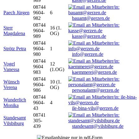
989
kasse@gerzen.de
08744
Paech Jürgen
9604-
6
982
bauamt@gerzen.de
08744
Sterr
16 (1.
9604-
Magdalena
OG)
989
kasse@gerzen.de
08744
Strötz Petra
9604-
1
980
info@gerzen.de
08744
Vogel
12
9604
Vanessa
(1.OG)
983
kaemmerei@gerzen.de
08744
Wünsch
10 (1.
9604-
Verena
OG)
986
personalamt@gerzen.de
08744
Wunderlich
9604-
4
Monika
43
ile-bina-vils@gerzen.de
08741
Standesamt
305-
Vilsbiburg
439
standesamt@vilsbiburg.de