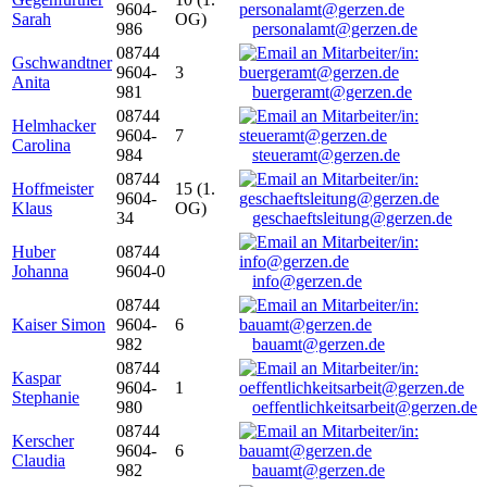
9604-
Sarah
OG)
986
personalamt@gerzen.de
08744
Gschwandtner
9604-
3
Anita
981
buergeramt@gerzen.de
08744
Helmhacker
9604-
7
Carolina
984
steueramt@gerzen.de
08744
Hoffmeister
15 (1.
9604-
Klaus
OG)
34
geschaeftsleitung@gerzen.de
Huber
08744
Johanna
9604-0
info@gerzen.de
08744
Kaiser Simon
9604-
6
982
bauamt@gerzen.de
08744
Kaspar
9604-
1
Stephanie
980
oeffentlichkeitsarbeit@gerzen.de
08744
Kerscher
9604-
6
Claudia
982
bauamt@gerzen.de