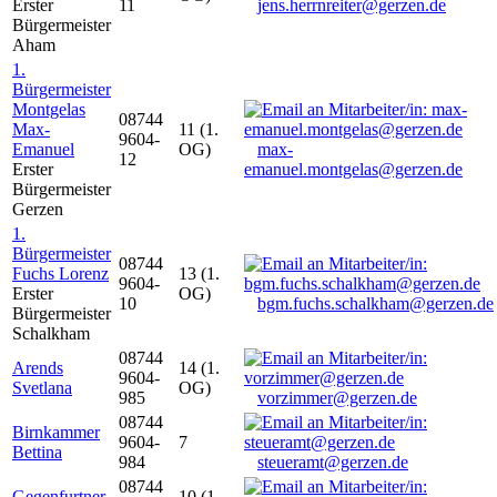
Erster
11
jens.herrnreiter@gerzen.de
Bürgermeister
Aham
1.
Bürgermeister
Montgelas
08744
Max-
11 (1.
9604-
Emanuel
OG)
max-
12
Erster
emanuel.montgelas@gerzen.de
Bürgermeister
Gerzen
1.
Bürgermeister
08744
Fuchs Lorenz
13 (1.
9604-
Erster
OG)
10
bgm.fuchs.schalkham@gerzen.de
Bürgermeister
Schalkham
08744
Arends
14 (1.
9604-
Svetlana
OG)
985
vorzimmer@gerzen.de
08744
Birnkammer
9604-
7
Bettina
984
steueramt@gerzen.de
08744
Gegenfurtner
10 (1.