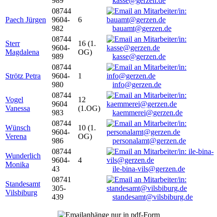
989
kasse@gerzen.de
08744
Paech Jürgen
9604-
6
982
bauamt@gerzen.de
08744
Sterr
16 (1.
9604-
Magdalena
OG)
989
kasse@gerzen.de
08744
Strötz Petra
9604-
1
980
info@gerzen.de
08744
Vogel
12
9604
Vanessa
(1.OG)
983
kaemmerei@gerzen.de
08744
Wünsch
10 (1.
9604-
Verena
OG)
986
personalamt@gerzen.de
08744
Wunderlich
9604-
4
Monika
43
ile-bina-vils@gerzen.de
08741
Standesamt
305-
Vilsbiburg
439
standesamt@vilsbiburg.de