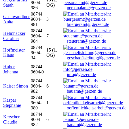
9604-
Sarah
OG)
986
personalamt@gerzen.de
08744
Gschwandtner
9604-
3
Anita
981
buergeramt@gerzen.de
08744
Helmhacker
9604-
7
Carolina
984
steueramt@gerzen.de
08744
Hoffmeister
15 (1.
9604-
Klaus
OG)
34
geschaeftsleitung@gerzen.de
Huber
08744
Johanna
9604-0
info@gerzen.de
08744
Kaiser Simon
9604-
6
982
bauamt@gerzen.de
08744
Kaspar
9604-
1
Stephanie
980
oeffentlichkeitsarbeit@gerzen.de
08744
Kerscher
9604-
6
Claudia
982
bauamt@gerzen.de