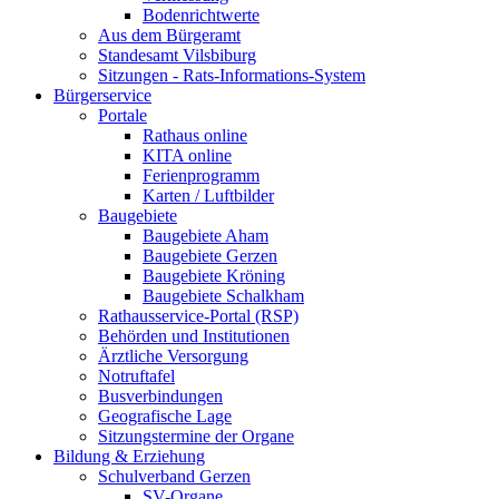
Bodenrichtwerte
Aus dem Bürgeramt
Standesamt Vilsbiburg
Sitzungen - Rats-Informations-System
Bürgerservice
Portale
Rathaus online
KITA online
Ferienprogramm
Karten / Luftbilder
Baugebiete
Baugebiete Aham
Baugebiete Gerzen
Baugebiete Kröning
Baugebiete Schalkham
Rathausservice-Portal (RSP)
Behörden und Institutionen
Ärztliche Versorgung
Notruftafel
Busverbindungen
Geografische Lage
Sitzungstermine der Organe
Bildung & Erziehung
Schulverband Gerzen
SV-Organe