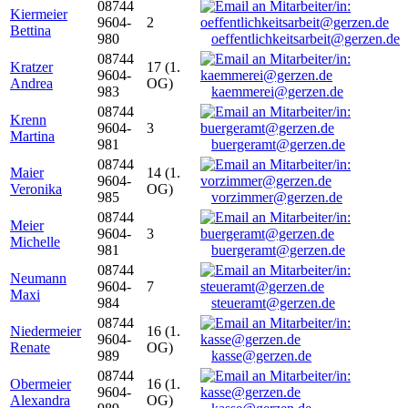
08744
Kiermeier
9604-
2
Bettina
980
oeffentlichkeitsarbeit@gerzen.de
08744
Kratzer
17 (1.
9604-
Andrea
OG)
983
kaemmerei@gerzen.de
08744
Krenn
9604-
3
Martina
981
buergeramt@gerzen.de
08744
Maier
14 (1.
9604-
Veronika
OG)
985
vorzimmer@gerzen.de
08744
Meier
9604-
3
Michelle
981
buergeramt@gerzen.de
08744
Neumann
9604-
7
Maxi
984
steueramt@gerzen.de
08744
Niedermeier
16 (1.
9604-
Renate
OG)
989
kasse@gerzen.de
08744
Obermeier
16 (1.
9604-
Alexandra
OG)