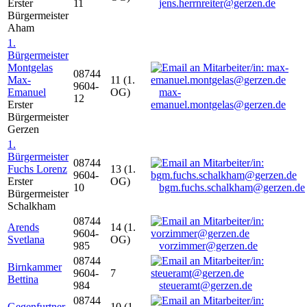
Erster
11
jens.herrnreiter@gerzen.de
Bürgermeister
Aham
1.
Bürgermeister
Montgelas
08744
Max-
11 (1.
9604-
Emanuel
OG)
max-
12
Erster
emanuel.montgelas@gerzen.de
Bürgermeister
Gerzen
1.
Bürgermeister
08744
Fuchs Lorenz
13 (1.
9604-
Erster
OG)
10
bgm.fuchs.schalkham@gerzen.de
Bürgermeister
Schalkham
08744
Arends
14 (1.
9604-
Svetlana
OG)
985
vorzimmer@gerzen.de
08744
Birnkammer
9604-
7
Bettina
984
steueramt@gerzen.de
08744
Gegenfurtner
10 (1.