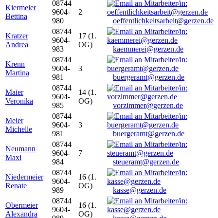
08744
Kiermeier
9604-
2
Bettina
980
oeffentlichkeitsarbeit@gerzen.de
08744
Kratzer
17 (1.
9604-
Andrea
OG)
983
kaemmerei@gerzen.de
08744
Krenn
9604-
3
Martina
981
buergeramt@gerzen.de
08744
Maier
14 (1.
9604-
Veronika
OG)
985
vorzimmer@gerzen.de
08744
Meier
9604-
3
Michelle
981
buergeramt@gerzen.de
08744
Neumann
9604-
7
Maxi
984
steueramt@gerzen.de
08744
Niedermeier
16 (1.
9604-
Renate
OG)
989
kasse@gerzen.de
08744
Obermeier
16 (1.
9604-
Alexandra
OG)