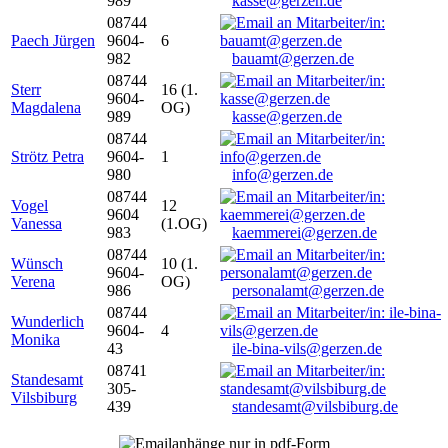
989
kasse@gerzen.de
08744
Paech Jürgen
9604-
6
982
bauamt@gerzen.de
08744
Sterr
16 (1.
9604-
Magdalena
OG)
989
kasse@gerzen.de
08744
Strötz Petra
9604-
1
980
info@gerzen.de
08744
Vogel
12
9604
Vanessa
(1.OG)
983
kaemmerei@gerzen.de
08744
Wünsch
10 (1.
9604-
Verena
OG)
986
personalamt@gerzen.de
08744
Wunderlich
9604-
4
Monika
43
ile-bina-vils@gerzen.de
08741
Standesamt
305-
Vilsbiburg
439
standesamt@vilsbiburg.de