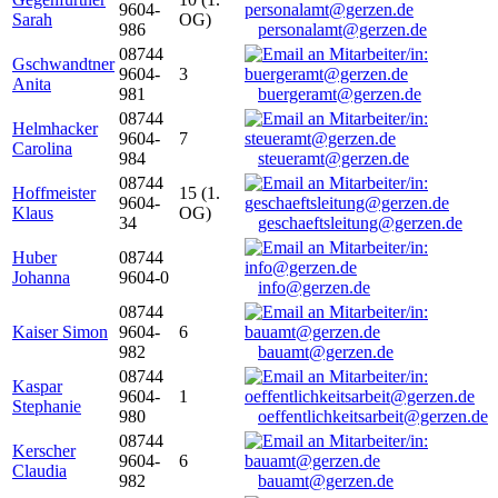
9604-
Sarah
OG)
986
personalamt@gerzen.de
08744
Gschwandtner
9604-
3
Anita
981
buergeramt@gerzen.de
08744
Helmhacker
9604-
7
Carolina
984
steueramt@gerzen.de
08744
Hoffmeister
15 (1.
9604-
Klaus
OG)
34
geschaeftsleitung@gerzen.de
Huber
08744
Johanna
9604-0
info@gerzen.de
08744
Kaiser Simon
9604-
6
982
bauamt@gerzen.de
08744
Kaspar
9604-
1
Stephanie
980
oeffentlichkeitsarbeit@gerzen.de
08744
Kerscher
9604-
6
Claudia
982
bauamt@gerzen.de