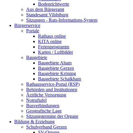
Bodenrichtwerte
Aus dem Bürgeramt
Standesamt Vilsbiburg
Sitzungen - Rats-Informations-System
Bürgerservice
Portale
Rathaus online
KITA online
Ferienprogramm
Karten / Luftbilder
Baugebiete
Baugebiete Aham
Baugebiete Gerzen
Baugebiete Kröning
Baugebiete Schalkham
Rathausservice-Portal (RSP)
Behörden und Institutionen
Ärztliche Versorgung
Notruftafel
Busverbindungen
Geografische Lage
Sitzungstermine der Organe
Bildung & Erziehung
Schulverband Gerzen
SV-Organe