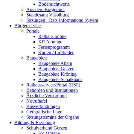
Bodenrichtwerte
Aus dem Bürgeramt
Standesamt Vilsbiburg
Sitzungen - Rats-Informations-System
Bürgerservice
Portale
Rathaus online
KITA online
Ferienprogramm
Karten / Luftbilder
Baugebiete
Baugebiete Aham
Baugebiete Gerzen
Baugebiete Kröning
Baugebiete Schalkham
Rathausservice-Portal (RSP)
Behörden und Institutionen
Ärztliche Versorgung
Notruftafel
Busverbindungen
Geografische Lage
Sitzungstermine der Organe
Bildung & Erziehung
Schulverband Gerzen
SV-Organe