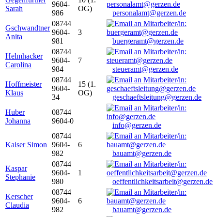
9604-
Sarah
OG)
986
personalamt@gerzen.de
08744
Gschwandtner
9604-
3
Anita
981
buergeramt@gerzen.de
08744
Helmhacker
9604-
7
Carolina
984
steueramt@gerzen.de
08744
Hoffmeister
15 (1.
9604-
Klaus
OG)
34
geschaeftsleitung@gerzen.de
Huber
08744
Johanna
9604-0
info@gerzen.de
08744
Kaiser Simon
9604-
6
982
bauamt@gerzen.de
08744
Kaspar
9604-
1
Stephanie
980
oeffentlichkeitsarbeit@gerzen.de
08744
Kerscher
9604-
6
Claudia
982
bauamt@gerzen.de