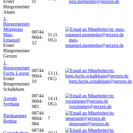
Erster
11
jens.herrnreiter@gerzen.de
Bürgermeister
Aham
1.
Bürgermeister
Montgelas
08744
Max-
11 (1.
9604-
Emanuel
OG)
max-
12
Erster
emanuel.montgelas@gerzen.de
Bürgermeister
Gerzen
1.
Bürgermeister
08744
Fuchs Lorenz
13 (1.
9604-
Erster
OG)
10
bgm.fuchs.schalkham@gerzen.de
Bürgermeister
Schalkham
08744
Arends
14 (1.
9604-
Svetlana
OG)
985
vorzimmer@gerzen.de
08744
Birnkammer
9604-
7
Bettina
984
steueramt@gerzen.de
08744
Gegenfurtner
10 (1.