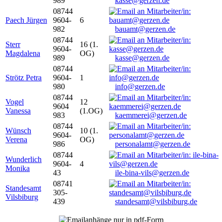
989
kasse@gerzen.de
08744
Paech Jürgen
9604-
6
982
bauamt@gerzen.de
08744
Sterr
16 (1.
9604-
Magdalena
OG)
989
kasse@gerzen.de
08744
Strötz Petra
9604-
1
980
info@gerzen.de
08744
Vogel
12
9604
Vanessa
(1.OG)
983
kaemmerei@gerzen.de
08744
Wünsch
10 (1.
9604-
Verena
OG)
986
personalamt@gerzen.de
08744
Wunderlich
9604-
4
Monika
43
ile-bina-vils@gerzen.de
08741
Standesamt
305-
Vilsbiburg
439
standesamt@vilsbiburg.de