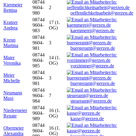
08744
Kiermeier
9604-
2
Bettina
980
oeffentlichkeitsarbeit@gerzen.de
08744
Kratzer
17 (1.
9604-
Andrea
OG)
983
kaemmerei@gerzen.de
08744
Krenn
9604-
3
Martina
981
buergeramt@gerzen.de
08744
Maier
14 (1.
9604-
Veronika
OG)
985
vorzimmer@gerzen.de
08744
Meier
9604-
3
Michelle
981
buergeramt@gerzen.de
08744
Neumann
9604-
7
Maxi
984
steueramt@gerzen.de
08744
Niedermeier
16 (1.
9604-
Renate
OG)
989
kasse@gerzen.de
08744
Obermeier
16 (1.
9604-
Alexandra
OG)