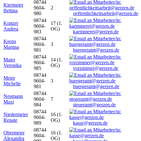
08744
Kiermeier
9604-
2
Bettina
980
oeffentlichkeitsarbeit@gerzen.de
08744
Kratzer
17 (1.
9604-
Andrea
OG)
983
kaemmerei@gerzen.de
08744
Krenn
9604-
3
Martina
981
buergeramt@gerzen.de
08744
Maier
14 (1.
9604-
Veronika
OG)
985
vorzimmer@gerzen.de
08744
Meier
9604-
3
Michelle
981
buergeramt@gerzen.de
08744
Neumann
9604-
7
Maxi
984
steueramt@gerzen.de
08744
Niedermeier
16 (1.
9604-
Renate
OG)
989
kasse@gerzen.de
08744
Obermeier
16 (1.
9604-
Alexandra
OG)