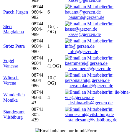
989
kasse@gerzen.de
08744
Paech Jürgen
9604-
6
982
bauamt@gerzen.de
08744
Sterr
16 (1.
9604-
Magdalena
OG)
989
kasse@gerzen.de
08744
Strötz Petra
9604-
1
980
info@gerzen.de
08744
Vogel
12
9604
Vanessa
(1.OG)
983
kaemmerei@gerzen.de
08744
Wünsch
10 (1.
9604-
Verena
OG)
986
personalamt@gerzen.de
08744
Wunderlich
9604-
4
Monika
43
ile-bina-vils@gerzen.de
08741
Standesamt
305-
Vilsbiburg
439
standesamt@vilsbiburg.de