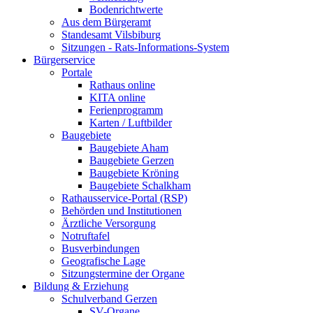
Bodenrichtwerte
Aus dem Bürgeramt
Standesamt Vilsbiburg
Sitzungen - Rats-Informations-System
Bürgerservice
Portale
Rathaus online
KITA online
Ferienprogramm
Karten / Luftbilder
Baugebiete
Baugebiete Aham
Baugebiete Gerzen
Baugebiete Kröning
Baugebiete Schalkham
Rathausservice-Portal (RSP)
Behörden und Institutionen
Ärztliche Versorgung
Notruftafel
Busverbindungen
Geografische Lage
Sitzungstermine der Organe
Bildung & Erziehung
Schulverband Gerzen
SV-Organe