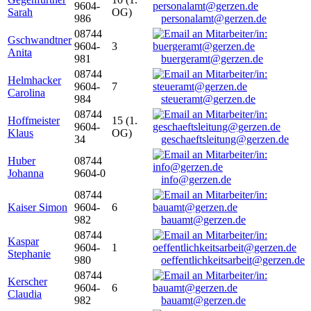
9604-
Sarah
OG)
986
personalamt@gerzen.de
08744
Gschwandtner
9604-
3
Anita
981
buergeramt@gerzen.de
08744
Helmhacker
9604-
7
Carolina
984
steueramt@gerzen.de
08744
Hoffmeister
15 (1.
9604-
Klaus
OG)
34
geschaeftsleitung@gerzen.de
Huber
08744
Johanna
9604-0
info@gerzen.de
08744
Kaiser Simon
9604-
6
982
bauamt@gerzen.de
08744
Kaspar
9604-
1
Stephanie
980
oeffentlichkeitsarbeit@gerzen.de
08744
Kerscher
9604-
6
Claudia
982
bauamt@gerzen.de