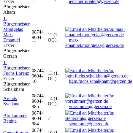
Erster
11
jens.herrnreiter@gerzen.de
Bürgermeister
Aham
1.
Bürgermeister
Montgelas
08744
Max-
11 (1.
9604-
Emanuel
OG)
max-
12
Erster
emanuel.montgelas@gerzen.de
Bürgermeister
Gerzen
1.
Bürgermeister
08744
Fuchs Lorenz
13 (1.
9604-
Erster
OG)
10
bgm.fuchs.schalkham@gerzen.de
Bürgermeister
Schalkham
08744
Arends
14 (1.
9604-
Svetlana
OG)
985
vorzimmer@gerzen.de
08744
Birnkammer
9604-
7
Bettina
984
steueramt@gerzen.de
08744
Gegenfurtner
10 (1.