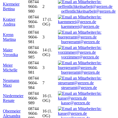
08744
Kiermeier
9604-
2
Bettina
980
oeffentlichkeitsarbeit@gerzen.de
08744
Kratzer
17 (1.
9604-
Andrea
OG)
983
kaemmerei@gerzen.de
08744
Krenn
9604-
3
Martina
981
buergeramt@gerzen.de
08744
Maier
14 (1.
9604-
Veronika
OG)
985
vorzimmer@gerzen.de
08744
Meier
9604-
3
Michelle
981
buergeramt@gerzen.de
08744
Neumann
9604-
7
Maxi
984
steueramt@gerzen.de
08744
Niedermeier
16 (1.
9604-
Renate
OG)
989
kasse@gerzen.de
08744
Obermeier
16 (1.
9604-
Alexandra
OG)