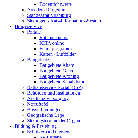
Bodenrichtwerte
Aus dem Bürgeramt
Standesamt Vilsbiburg
Sitzungen - Rats-Informations-System
Bürgerservice
Portale
Rathaus online
KITA online
Ferienprogramm
Karten / Luftbilder
Baugebiete
Baugebiete Aham
Baugebiete Gerzen
Baugebiete Kröning
Baugebiete Schalkham
Rathausservice-Portal (RSP)
Behörden und Institutionen
Ärztliche Versorgung
Notruftafel
Busverbindungen
Geografische Lage
Sitzungstermine der Organe
Bildung & Erziehung
Schulverband Gerzen
SV-Organe