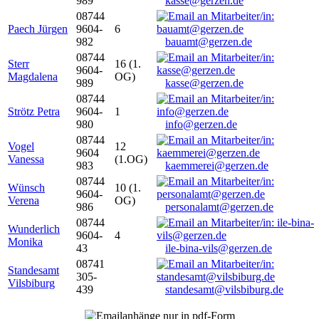
989
kasse@gerzen.de
08744
Paech Jürgen
9604-
6
982
bauamt@gerzen.de
08744
Sterr
16 (1.
9604-
Magdalena
OG)
989
kasse@gerzen.de
08744
Strötz Petra
9604-
1
980
info@gerzen.de
08744
Vogel
12
9604
Vanessa
(1.OG)
983
kaemmerei@gerzen.de
08744
Wünsch
10 (1.
9604-
Verena
OG)
986
personalamt@gerzen.de
08744
Wunderlich
9604-
4
Monika
43
ile-bina-vils@gerzen.de
08741
Standesamt
305-
Vilsbiburg
439
standesamt@vilsbiburg.de