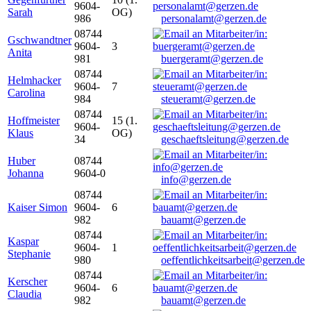
9604-
Sarah
OG)
986
personalamt@gerzen.de
08744
Gschwandtner
9604-
3
Anita
981
buergeramt@gerzen.de
08744
Helmhacker
9604-
7
Carolina
984
steueramt@gerzen.de
08744
Hoffmeister
15 (1.
9604-
Klaus
OG)
34
geschaeftsleitung@gerzen.de
Huber
08744
Johanna
9604-0
info@gerzen.de
08744
Kaiser Simon
9604-
6
982
bauamt@gerzen.de
08744
Kaspar
9604-
1
Stephanie
980
oeffentlichkeitsarbeit@gerzen.de
08744
Kerscher
9604-
6
Claudia
982
bauamt@gerzen.de