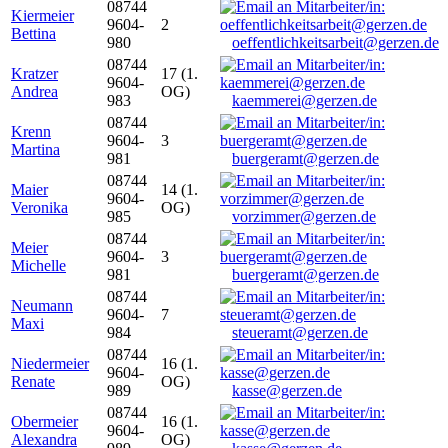
08744
Kiermeier
9604-
2
Bettina
980
oeffentlichkeitsarbeit@gerzen.de
08744
Kratzer
17 (1.
9604-
Andrea
OG)
983
kaemmerei@gerzen.de
08744
Krenn
9604-
3
Martina
981
buergeramt@gerzen.de
08744
Maier
14 (1.
9604-
Veronika
OG)
985
vorzimmer@gerzen.de
08744
Meier
9604-
3
Michelle
981
buergeramt@gerzen.de
08744
Neumann
9604-
7
Maxi
984
steueramt@gerzen.de
08744
Niedermeier
16 (1.
9604-
Renate
OG)
989
kasse@gerzen.de
08744
Obermeier
16 (1.
9604-
Alexandra
OG)