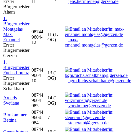
Erster
11
jens.herrnreiter@gerzen.de
Bürgermeister
Aham
1.
Bürgermeister
Montgelas
08744
Max-
11 (1.
9604-
Emanuel
OG)
max-
12
Erster
emanuel.montgelas@gerzen.de
Bürgermeister
Gerzen
1.
Bürgermeister
08744
Fuchs Lorenz
13 (1.
9604-
Erster
OG)
10
bgm.fuchs.schalkham@gerzen.de
Bürgermeister
Schalkham
08744
Arends
14 (1.
9604-
Svetlana
OG)
985
vorzimmer@gerzen.de
08744
Birnkammer
9604-
7
Bettina
984
steueramt@gerzen.de
08744
Gegenfurtner
10 (1.