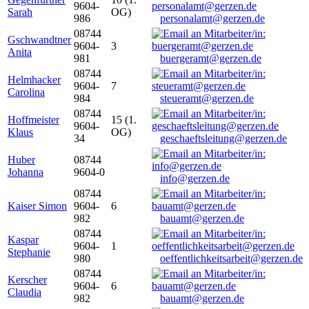
9604-
Sarah
OG)
986
personalamt@gerzen.de
08744
Gschwandtner
9604-
3
Anita
981
buergeramt@gerzen.de
08744
Helmhacker
9604-
7
Carolina
984
steueramt@gerzen.de
08744
Hoffmeister
15 (1.
9604-
Klaus
OG)
34
geschaeftsleitung@gerzen.de
Huber
08744
Johanna
9604-0
info@gerzen.de
08744
Kaiser Simon
9604-
6
982
bauamt@gerzen.de
08744
Kaspar
9604-
1
Stephanie
980
oeffentlichkeitsarbeit@gerzen.de
08744
Kerscher
9604-
6
Claudia
982
bauamt@gerzen.de