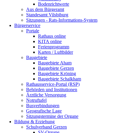
Bodenrichtwerte
Aus dem Bürgeramt
Standesamt Vilsbiburg
Sitzungen - Rats-Informations-System
Bürgerservice
Portale
Rathaus online
KITA online
Ferienprogramm
Karten / Luftbilder
Baugebiete
Baugebiete Aham
Baugebiete Gerzen
Baugebiete Kröning
Baugebiete Schalkham
Rathausservice-Portal (RSP)
Behörden und Institutionen
Ärztliche Versorgung
Notruftafel
Busverbindungen
Geografische Lage
Sitzungstermine der Organe
Bildung & Erziehung
Schulverband Gerzen
SV-Organe