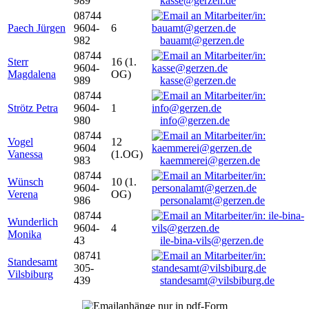
989
kasse@gerzen.de
08744
Paech Jürgen
9604-
6
982
bauamt@gerzen.de
08744
Sterr
16 (1.
9604-
Magdalena
OG)
989
kasse@gerzen.de
08744
Strötz Petra
9604-
1
980
info@gerzen.de
08744
Vogel
12
9604
Vanessa
(1.OG)
983
kaemmerei@gerzen.de
08744
Wünsch
10 (1.
9604-
Verena
OG)
986
personalamt@gerzen.de
08744
Wunderlich
9604-
4
Monika
43
ile-bina-vils@gerzen.de
08741
Standesamt
305-
Vilsbiburg
439
standesamt@vilsbiburg.de