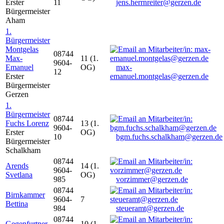
Erster
11
jens.herrnreiter@gerzen.de
Bürgermeister
Aham
1.
Bürgermeister
Montgelas
08744
Max-
11 (1.
9604-
Emanuel
OG)
max-
12
Erster
emanuel.montgelas@gerzen.de
Bürgermeister
Gerzen
1.
Bürgermeister
08744
Fuchs Lorenz
13 (1.
9604-
Erster
OG)
10
bgm.fuchs.schalkham@gerzen.de
Bürgermeister
Schalkham
08744
Arends
14 (1.
9604-
Svetlana
OG)
985
vorzimmer@gerzen.de
08744
Birnkammer
9604-
7
Bettina
984
steueramt@gerzen.de
08744
Gegenfurtner
10 (1.