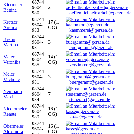
08744
Kiermeier
9604-
2
Bettina
980
oeffentlichkeitsarbeit@gerzen.de
08744
Kratzer
17 (1.
9604-
Andrea
OG)
983
kaemmerei@gerzen.de
08744
Krenn
9604-
3
Martina
981
buergeramt@gerzen.de
08744
Maier
14 (1.
9604-
Veronika
OG)
985
vorzimmer@gerzen.de
08744
Meier
9604-
3
Michelle
981
buergeramt@gerzen.de
08744
Neumann
9604-
7
Maxi
984
steueramt@gerzen.de
08744
Niedermeier
16 (1.
9604-
Renate
OG)
989
kasse@gerzen.de
08744
Obermeier
16 (1.
9604-
Alexandra
OG)