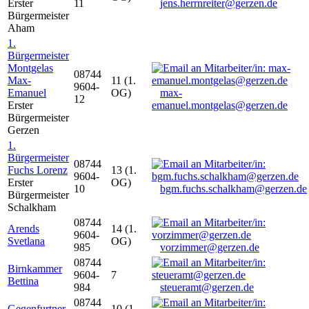
Erster
11
jens.herrnreiter@gerzen.de
Bürgermeister
Aham
1.
Bürgermeister
Montgelas
08744
Max-
11 (1.
9604-
Emanuel
OG)
max-
12
Erster
emanuel.montgelas@gerzen.de
Bürgermeister
Gerzen
1.
Bürgermeister
08744
Fuchs Lorenz
13 (1.
9604-
Erster
OG)
10
bgm.fuchs.schalkham@gerzen.de
Bürgermeister
Schalkham
08744
Arends
14 (1.
9604-
Svetlana
OG)
985
vorzimmer@gerzen.de
08744
Birnkammer
9604-
7
Bettina
984
steueramt@gerzen.de
08744
Gegenfurtner
10 (1.