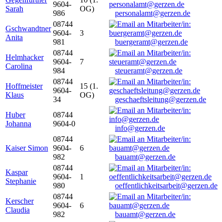
9604-
Sarah
OG)
986
personalamt@gerzen.de
08744
Gschwandtner
9604-
3
Anita
981
buergeramt@gerzen.de
08744
Helmhacker
9604-
7
Carolina
984
steueramt@gerzen.de
08744
Hoffmeister
15 (1.
9604-
Klaus
OG)
34
geschaeftsleitung@gerzen.de
Huber
08744
Johanna
9604-0
info@gerzen.de
08744
Kaiser Simon
9604-
6
982
bauamt@gerzen.de
08744
Kaspar
9604-
1
Stephanie
980
oeffentlichkeitsarbeit@gerzen.de
08744
Kerscher
9604-
6
Claudia
982
bauamt@gerzen.de