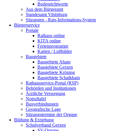
Bodenrichtwerte
Aus dem Bürgeramt
Standesamt Vilsbiburg
Sitzungen - Rats-Informations-System
Bürgerservice
Portale
Rathaus online
KITA online
Ferienprogramm
Karten / Luftbilder
Baugebiete
Baugebiete Aham
Baugebiete Gerzen
Baugebiete Kröning
Baugebiete Schalkham
Rathausservice-Portal (RSP)
Behörden und Institutionen
Ärztliche Versorgung
Notruftafel
Busverbindungen
Geografische Lage
Sitzungstermine der Organe
Bildung & Erziehung
Schulverband Gerzen
SV-Organe