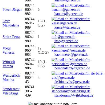
989
kasse@gerzen.de
08744
Paech Jürgen
9604-
6
982
bauamt@gerzen.de
08744
Sterr
16 (1.
9604-
Magdalena
OG)
989
kasse@gerzen.de
08744
Strötz Petra
9604-
1
980
info@gerzen.de
08744
Vogel
12
9604
Vanessa
(1.OG)
983
kaemmerei@gerzen.de
08744
Wünsch
10 (1.
9604-
Verena
OG)
986
personalamt@gerzen.de
08744
Wunderlich
9604-
4
Monika
43
ile-bina-vils@gerzen.de
08741
Standesamt
305-
Vilsbiburg
439
standesamt@vilsbiburg.de