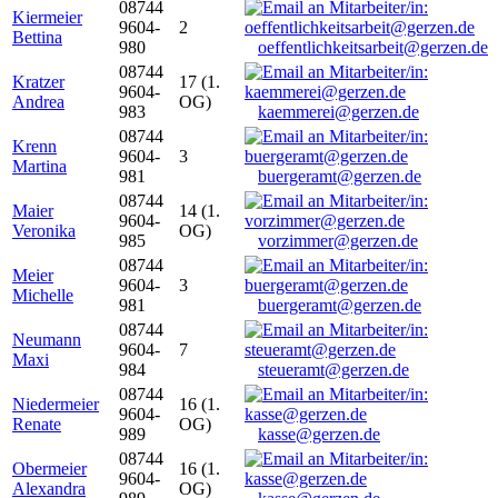
08744
Kiermeier
9604-
2
Bettina
980
oeffentlichkeitsarbeit@gerzen.de
08744
Kratzer
17 (1.
9604-
Andrea
OG)
983
kaemmerei@gerzen.de
08744
Krenn
9604-
3
Martina
981
buergeramt@gerzen.de
08744
Maier
14 (1.
9604-
Veronika
OG)
985
vorzimmer@gerzen.de
08744
Meier
9604-
3
Michelle
981
buergeramt@gerzen.de
08744
Neumann
9604-
7
Maxi
984
steueramt@gerzen.de
08744
Niedermeier
16 (1.
9604-
Renate
OG)
989
kasse@gerzen.de
08744
Obermeier
16 (1.
9604-
Alexandra
OG)