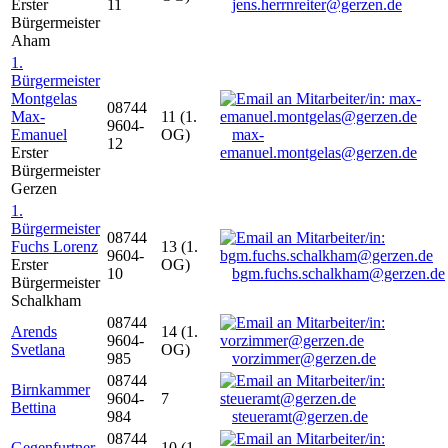
Erster
11
jens.herrnreiter@gerzen.de
Bürgermeister
Aham
1.
Bürgermeister
Montgelas
08744
Max-
11 (1.
9604-
Emanuel
OG)
max-
12
Erster
emanuel.montgelas@gerzen.de
Bürgermeister
Gerzen
1.
Bürgermeister
08744
Fuchs Lorenz
13 (1.
9604-
Erster
OG)
10
bgm.fuchs.schalkham@gerzen.de
Bürgermeister
Schalkham
08744
Arends
14 (1.
9604-
Svetlana
OG)
985
vorzimmer@gerzen.de
08744
Birnkammer
9604-
7
Bettina
984
steueramt@gerzen.de
08744
Gegenfurtner
10 (1.