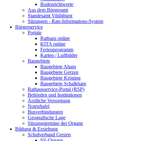
Bodenrichtwerte
Aus dem Bürgeramt
Standesamt Vilsbiburg
Sitzungen - Rats-Informations-System
Bürgerservice
Portale
Rathaus online
KITA online
Ferienprogramm
Karten / Luftbilder
Baugebiete
Baugebiete Aham
Baugebiete Gerzen
Baugebiete Kröning
Baugebiete Schalkham
Rathausservice-Portal (RSP)
Behörden und Institutionen
Ärztliche Versorgung
Notruftafel
Busverbindungen
Geografische Lage
Sitzungstermine der Organe
Bildung & Erziehung
Schulverband Gerzen
SV-Organe