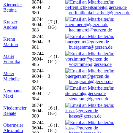
08744
Kiermeier
9604-
2
Bettina
980
oeffentlichkeitsarbeit@gerzen.de
08744
Kratzer
17 (1.
9604-
Andrea
OG)
983
kaemmerei@gerzen.de
08744
Krenn
9604-
3
Martina
981
buergeramt@gerzen.de
08744
Maier
14 (1.
9604-
Veronika
OG)
985
vorzimmer@gerzen.de
08744
Meier
9604-
3
Michelle
981
buergeramt@gerzen.de
08744
Neumann
9604-
7
Maxi
984
steueramt@gerzen.de
08744
Niedermeier
16 (1.
9604-
Renate
OG)
989
kasse@gerzen.de
08744
Obermeier
16 (1.
9604-
Alexandra
OG)