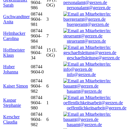
9604-
Sarah
OG)
986
personalamt@gerzen.de
08744
Gschwandtner
9604-
3
Anita
981
buergeramt@gerzen.de
08744
Helmhacker
9604-
7
Carolina
984
steueramt@gerzen.de
08744
Hoffmeister
15 (1.
9604-
Klaus
OG)
34
geschaeftsleitung@gerzen.de
Huber
08744
Johanna
9604-0
info@gerzen.de
08744
Kaiser Simon
9604-
6
982
bauamt@gerzen.de
08744
Kaspar
9604-
1
Stephanie
980
oeffentlichkeitsarbeit@gerzen.de
08744
Kerscher
9604-
6
Claudia
982
bauamt@gerzen.de