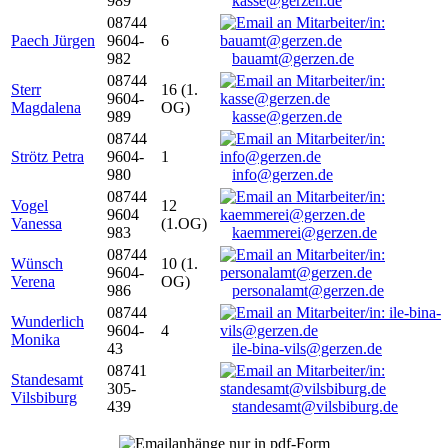
989
kasse@gerzen.de
08744
Paech Jürgen
9604-
6
982
bauamt@gerzen.de
08744
Sterr
16 (1.
9604-
Magdalena
OG)
989
kasse@gerzen.de
08744
Strötz Petra
9604-
1
980
info@gerzen.de
08744
Vogel
12
9604
Vanessa
(1.OG)
983
kaemmerei@gerzen.de
08744
Wünsch
10 (1.
9604-
Verena
OG)
986
personalamt@gerzen.de
08744
Wunderlich
9604-
4
Monika
43
ile-bina-vils@gerzen.de
08741
Standesamt
305-
Vilsbiburg
439
standesamt@vilsbiburg.de