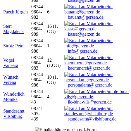
989
kasse@gerzen.de
08744
Paech Jürgen
9604-
6
982
bauamt@gerzen.de
08744
Sterr
16 (1.
9604-
Magdalena
OG)
989
kasse@gerzen.de
08744
Strötz Petra
9604-
1
980
info@gerzen.de
08744
Vogel
12
9604
Vanessa
(1.OG)
983
kaemmerei@gerzen.de
08744
Wünsch
10 (1.
9604-
Verena
OG)
986
personalamt@gerzen.de
08744
Wunderlich
9604-
4
Monika
43
ile-bina-vils@gerzen.de
08741
Standesamt
305-
Vilsbiburg
439
standesamt@vilsbiburg.de