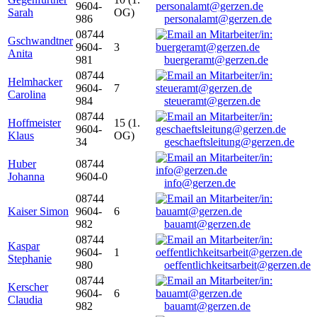
9604-
Sarah
OG)
986
personalamt@gerzen.de
08744
Gschwandtner
9604-
3
Anita
981
buergeramt@gerzen.de
08744
Helmhacker
9604-
7
Carolina
984
steueramt@gerzen.de
08744
Hoffmeister
15 (1.
9604-
Klaus
OG)
34
geschaeftsleitung@gerzen.de
Huber
08744
Johanna
9604-0
info@gerzen.de
08744
Kaiser Simon
9604-
6
982
bauamt@gerzen.de
08744
Kaspar
9604-
1
Stephanie
980
oeffentlichkeitsarbeit@gerzen.de
08744
Kerscher
9604-
6
Claudia
982
bauamt@gerzen.de