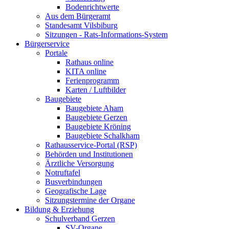
Bodenrichtwerte
Aus dem Bürgeramt
Standesamt Vilsbiburg
Sitzungen - Rats-Informations-System
Bürgerservice
Portale
Rathaus online
KITA online
Ferienprogramm
Karten / Luftbilder
Baugebiete
Baugebiete Aham
Baugebiete Gerzen
Baugebiete Kröning
Baugebiete Schalkham
Rathausservice-Portal (RSP)
Behörden und Institutionen
Ärztliche Versorgung
Notruftafel
Busverbindungen
Geografische Lage
Sitzungstermine der Organe
Bildung & Erziehung
Schulverband Gerzen
SV-Organe