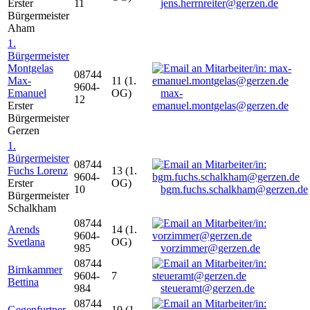
Erster
11
jens.herrnreiter@gerzen.de
Bürgermeister
Aham
1.
Bürgermeister
Montgelas
08744
Max-
11 (1.
9604-
Emanuel
OG)
max-
12
Erster
emanuel.montgelas@gerzen.de
Bürgermeister
Gerzen
1.
Bürgermeister
08744
Fuchs Lorenz
13 (1.
9604-
Erster
OG)
10
bgm.fuchs.schalkham@gerzen.de
Bürgermeister
Schalkham
08744
Arends
14 (1.
9604-
Svetlana
OG)
985
vorzimmer@gerzen.de
08744
Birnkammer
9604-
7
Bettina
984
steueramt@gerzen.de
08744
Gegenfurtner
10 (1.