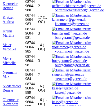
08744
Kiermeier
9604-
2
Bettina
980
oeffentlichkeitsarbeit@gerzen.de
08744
Kratzer
17 (1.
9604-
Andrea
OG)
983
kaemmerei@gerzen.de
08744
Krenn
9604-
3
Martina
981
buergeramt@gerzen.de
08744
Maier
14 (1.
9604-
Veronika
OG)
985
vorzimmer@gerzen.de
08744
Meier
9604-
3
Michelle
981
buergeramt@gerzen.de
08744
Neumann
9604-
7
Maxi
984
steueramt@gerzen.de
08744
Niedermeier
16 (1.
9604-
Renate
OG)
989
kasse@gerzen.de
08744
Obermeier
16 (1.
9604-
Alexandra
OG)