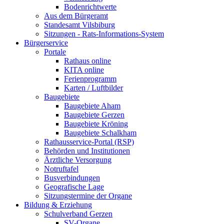
Bodenrichtwerte
Aus dem Bürgeramt
Standesamt Vilsbiburg
Sitzungen - Rats-Informations-System
Bürgerservice
Portale
Rathaus online
KITA online
Ferienprogramm
Karten / Luftbilder
Baugebiete
Baugebiete Aham
Baugebiete Gerzen
Baugebiete Kröning
Baugebiete Schalkham
Rathausservice-Portal (RSP)
Behörden und Institutionen
Ärztliche Versorgung
Notruftafel
Busverbindungen
Geografische Lage
Sitzungstermine der Organe
Bildung & Erziehung
Schulverband Gerzen
SV-Organe