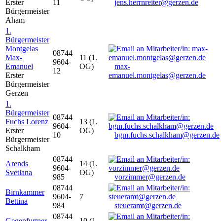
Erster
11
jens.herrnreiter@gerzen.de
Bürgermeister
Aham
1.
Bürgermeister
Montgelas
08744
Max-
11 (1.
9604-
Emanuel
OG)
max-
12
Erster
emanuel.montgelas@gerzen.de
Bürgermeister
Gerzen
1.
Bürgermeister
08744
Fuchs Lorenz
13 (1.
9604-
Erster
OG)
10
bgm.fuchs.schalkham@gerzen.de
Bürgermeister
Schalkham
08744
Arends
14 (1.
9604-
Svetlana
OG)
985
vorzimmer@gerzen.de
08744
Birnkammer
9604-
7
Bettina
984
steueramt@gerzen.de
08744
Gegenfurtner
10 (1.