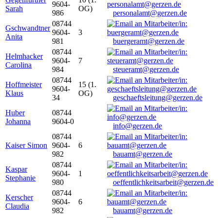
9604-
Sarah
OG)
986
personalamt@gerzen.de
08744
Gschwandtner
9604-
3
Anita
981
buergeramt@gerzen.de
08744
Helmhacker
9604-
7
Carolina
984
steueramt@gerzen.de
08744
Hoffmeister
15 (1.
9604-
Klaus
OG)
34
geschaeftsleitung@gerzen.de
Huber
08744
Johanna
9604-0
info@gerzen.de
08744
Kaiser Simon
9604-
6
982
bauamt@gerzen.de
08744
Kaspar
9604-
1
Stephanie
980
oeffentlichkeitsarbeit@gerzen.de
08744
Kerscher
9604-
6
Claudia
982
bauamt@gerzen.de