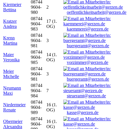
08744
Kiermeier
9604-
2
Bettina
980
oeffentlichkeitsarbeit@gerzen.de
08744
Kratzer
17 (1.
9604-
Andrea
OG)
983
kaemmerei@gerzen.de
08744
Krenn
9604-
3
Martina
981
buergeramt@gerzen.de
08744
Maier
14 (1.
9604-
Veronika
OG)
985
vorzimmer@gerzen.de
08744
Meier
9604-
3
Michelle
981
buergeramt@gerzen.de
08744
Neumann
9604-
7
Maxi
984
steueramt@gerzen.de
08744
Niedermeier
16 (1.
9604-
Renate
OG)
989
kasse@gerzen.de
08744
Obermeier
16 (1.
9604-
Alexandra
OG)