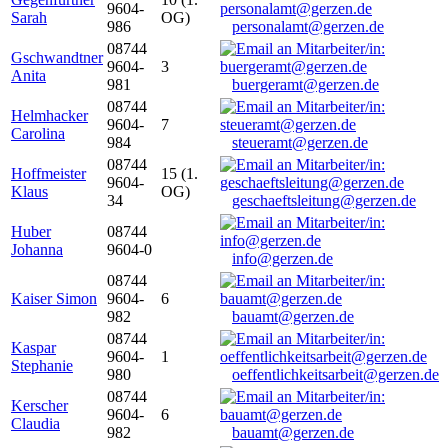
9604-
Sarah
OG)
986
personalamt@gerzen.de
08744
Gschwandtner
9604-
3
Anita
981
buergeramt@gerzen.de
08744
Helmhacker
9604-
7
Carolina
984
steueramt@gerzen.de
08744
Hoffmeister
15 (1.
9604-
Klaus
OG)
34
geschaeftsleitung@gerzen.de
Huber
08744
Johanna
9604-0
info@gerzen.de
08744
Kaiser Simon
9604-
6
982
bauamt@gerzen.de
08744
Kaspar
9604-
1
Stephanie
980
oeffentlichkeitsarbeit@gerzen.de
08744
Kerscher
9604-
6
Claudia
982
bauamt@gerzen.de