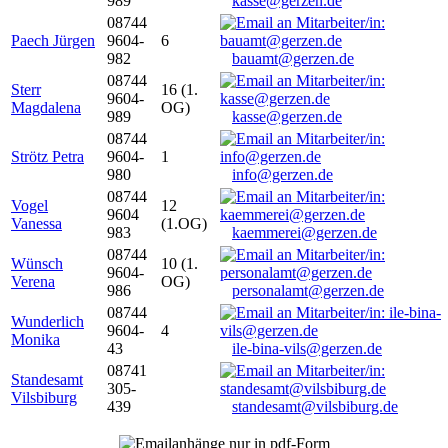
989
kasse@gerzen.de
08744
Paech Jürgen
9604-
6
982
bauamt@gerzen.de
08744
Sterr
16 (1.
9604-
Magdalena
OG)
989
kasse@gerzen.de
08744
Strötz Petra
9604-
1
980
info@gerzen.de
08744
Vogel
12
9604
Vanessa
(1.OG)
983
kaemmerei@gerzen.de
08744
Wünsch
10 (1.
9604-
Verena
OG)
986
personalamt@gerzen.de
08744
Wunderlich
9604-
4
Monika
43
ile-bina-vils@gerzen.de
08741
Standesamt
305-
Vilsbiburg
439
standesamt@vilsbiburg.de