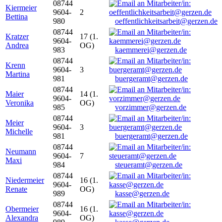
08744
Kiermeier
9604-
2
Bettina
980
oeffentlichkeitsarbeit@gerzen.de
08744
Kratzer
17 (1.
9604-
Andrea
OG)
983
kaemmerei@gerzen.de
08744
Krenn
9604-
3
Martina
981
buergeramt@gerzen.de
08744
Maier
14 (1.
9604-
Veronika
OG)
985
vorzimmer@gerzen.de
08744
Meier
9604-
3
Michelle
981
buergeramt@gerzen.de
08744
Neumann
9604-
7
Maxi
984
steueramt@gerzen.de
08744
Niedermeier
16 (1.
9604-
Renate
OG)
989
kasse@gerzen.de
08744
Obermeier
16 (1.
9604-
Alexandra
OG)