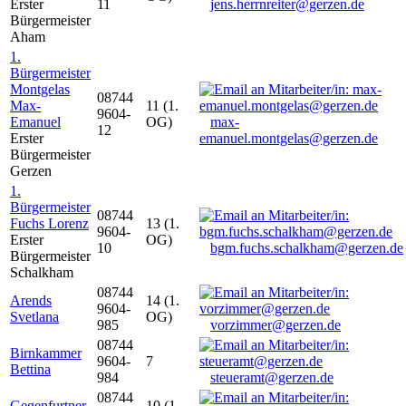
Erster
11
jens.herrnreiter@gerzen.de
Bürgermeister
Aham
1.
Bürgermeister
Montgelas
08744
Max-
11 (1.
9604-
Emanuel
OG)
max-
12
Erster
emanuel.montgelas@gerzen.de
Bürgermeister
Gerzen
1.
Bürgermeister
08744
Fuchs Lorenz
13 (1.
9604-
Erster
OG)
10
bgm.fuchs.schalkham@gerzen.de
Bürgermeister
Schalkham
08744
Arends
14 (1.
9604-
Svetlana
OG)
985
vorzimmer@gerzen.de
08744
Birnkammer
9604-
7
Bettina
984
steueramt@gerzen.de
08744
Gegenfurtner
10 (1.