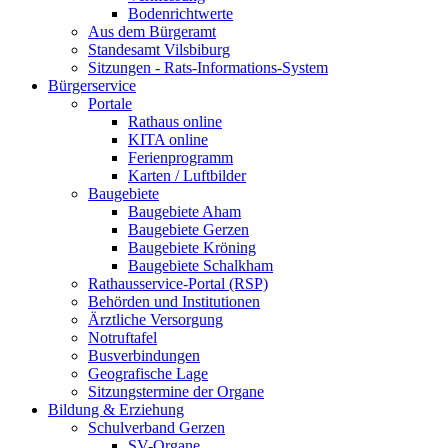
Bodenrichtwerte
Aus dem Bürgeramt
Standesamt Vilsbiburg
Sitzungen - Rats-Informations-System
Bürgerservice
Portale
Rathaus online
KITA online
Ferienprogramm
Karten / Luftbilder
Baugebiete
Baugebiete Aham
Baugebiete Gerzen
Baugebiete Kröning
Baugebiete Schalkham
Rathausservice-Portal (RSP)
Behörden und Institutionen
Ärztliche Versorgung
Notruftafel
Busverbindungen
Geografische Lage
Sitzungstermine der Organe
Bildung & Erziehung
Schulverband Gerzen
SV-Organe