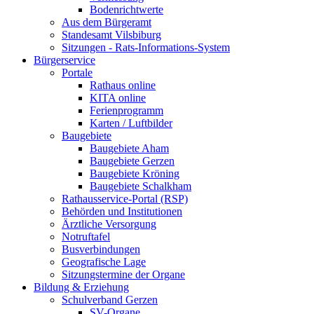
Bodenrichtwerte
Aus dem Bürgeramt
Standesamt Vilsbiburg
Sitzungen - Rats-Informations-System
Bürgerservice
Portale
Rathaus online
KITA online
Ferienprogramm
Karten / Luftbilder
Baugebiete
Baugebiete Aham
Baugebiete Gerzen
Baugebiete Kröning
Baugebiete Schalkham
Rathausservice-Portal (RSP)
Behörden und Institutionen
Ärztliche Versorgung
Notruftafel
Busverbindungen
Geografische Lage
Sitzungstermine der Organe
Bildung & Erziehung
Schulverband Gerzen
SV-Organe