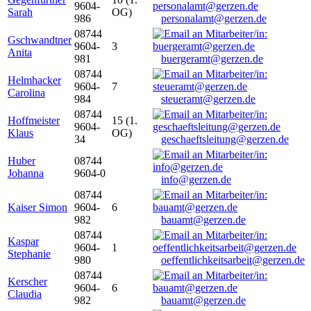
9604-
Sarah
OG)
986
personalamt@gerzen.de
08744
Gschwandtner
9604-
3
Anita
981
buergeramt@gerzen.de
08744
Helmhacker
9604-
7
Carolina
984
steueramt@gerzen.de
08744
Hoffmeister
15 (1.
9604-
Klaus
OG)
34
geschaeftsleitung@gerzen.de
Huber
08744
Johanna
9604-0
info@gerzen.de
08744
Kaiser Simon
9604-
6
982
bauamt@gerzen.de
08744
Kaspar
9604-
1
Stephanie
980
oeffentlichkeitsarbeit@gerzen.de
08744
Kerscher
9604-
6
Claudia
982
bauamt@gerzen.de