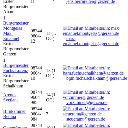
Erster
11
jens.herrnreiter@gerzen.de
Bürgermeister
Aham
1.
Bürgermeister
Montgelas
08744
Max-
11 (1.
9604-
Emanuel
OG)
max-
12
Erster
emanuel.montgelas@gerzen.de
Bürgermeister
Gerzen
1.
Bürgermeister
08744
Fuchs Lorenz
13 (1.
9604-
Erster
OG)
10
bgm.fuchs.schalkham@gerzen.de
Bürgermeister
Schalkham
08744
Arends
14 (1.
9604-
Svetlana
OG)
985
vorzimmer@gerzen.de
08744
Birnkammer
9604-
7
Bettina
984
steueramt@gerzen.de
08744
Gegenfurtner
10 (1.