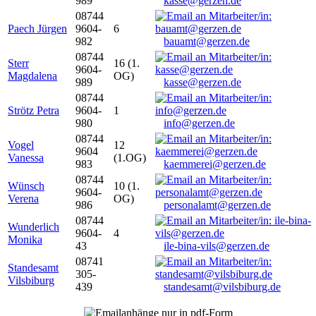
989
kasse@gerzen.de
08744
Paech Jürgen
9604-
6
982
bauamt@gerzen.de
08744
Sterr
16 (1.
9604-
Magdalena
OG)
989
kasse@gerzen.de
08744
Strötz Petra
9604-
1
980
info@gerzen.de
08744
Vogel
12
9604
Vanessa
(1.OG)
983
kaemmerei@gerzen.de
08744
Wünsch
10 (1.
9604-
Verena
OG)
986
personalamt@gerzen.de
08744
Wunderlich
9604-
4
Monika
43
ile-bina-vils@gerzen.de
08741
Standesamt
305-
Vilsbiburg
439
standesamt@vilsbiburg.de