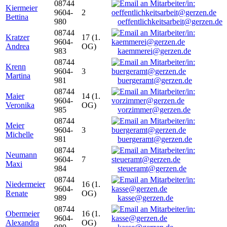
08744
Kiermeier
9604-
2
Bettina
980
oeffentlichkeitsarbeit@gerzen.de
08744
Kratzer
17 (1.
9604-
Andrea
OG)
983
kaemmerei@gerzen.de
08744
Krenn
9604-
3
Martina
981
buergeramt@gerzen.de
08744
Maier
14 (1.
9604-
Veronika
OG)
985
vorzimmer@gerzen.de
08744
Meier
9604-
3
Michelle
981
buergeramt@gerzen.de
08744
Neumann
9604-
7
Maxi
984
steueramt@gerzen.de
08744
Niedermeier
16 (1.
9604-
Renate
OG)
989
kasse@gerzen.de
08744
Obermeier
16 (1.
9604-
Alexandra
OG)