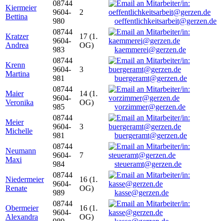
08744
Kiermeier
9604-
2
Bettina
980
oeffentlichkeitsarbeit@gerzen.de
08744
Kratzer
17 (1.
9604-
Andrea
OG)
983
kaemmerei@gerzen.de
08744
Krenn
9604-
3
Martina
981
buergeramt@gerzen.de
08744
Maier
14 (1.
9604-
Veronika
OG)
985
vorzimmer@gerzen.de
08744
Meier
9604-
3
Michelle
981
buergeramt@gerzen.de
08744
Neumann
9604-
7
Maxi
984
steueramt@gerzen.de
08744
Niedermeier
16 (1.
9604-
Renate
OG)
989
kasse@gerzen.de
08744
Obermeier
16 (1.
9604-
Alexandra
OG)