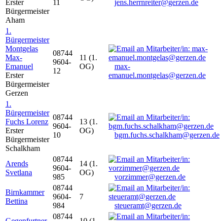
Erster
11
jens.herrnreiter@gerzen.de
Bürgermeister
Aham
1.
Bürgermeister
Montgelas
08744
Max-
11 (1.
9604-
Emanuel
OG)
max-
12
Erster
emanuel.montgelas@gerzen.de
Bürgermeister
Gerzen
1.
Bürgermeister
08744
Fuchs Lorenz
13 (1.
9604-
Erster
OG)
10
bgm.fuchs.schalkham@gerzen.de
Bürgermeister
Schalkham
08744
Arends
14 (1.
9604-
Svetlana
OG)
985
vorzimmer@gerzen.de
08744
Birnkammer
9604-
7
Bettina
984
steueramt@gerzen.de
08744
Gegenfurtner
10 (1.