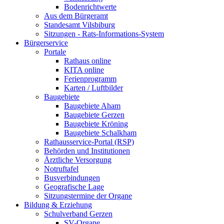
Bodenrichtwerte
Aus dem Bürgeramt
Standesamt Vilsbiburg
Sitzungen - Rats-Informations-System
Bürgerservice
Portale
Rathaus online
KITA online
Ferienprogramm
Karten / Luftbilder
Baugebiete
Baugebiete Aham
Baugebiete Gerzen
Baugebiete Kröning
Baugebiete Schalkham
Rathausservice-Portal (RSP)
Behörden und Institutionen
Ärztliche Versorgung
Notruftafel
Busverbindungen
Geografische Lage
Sitzungstermine der Organe
Bildung & Erziehung
Schulverband Gerzen
SV-Organe