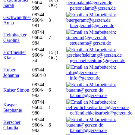
9604-
Sarah
OG)
986
personalamt@gerzen.de
08744
Gschwandtner
9604-
3
Anita
981
buergeramt@gerzen.de
08744
Helmhacker
9604-
7
Carolina
984
steueramt@gerzen.de
08744
Hoffmeister
15 (1.
9604-
Klaus
OG)
34
geschaeftsleitung@gerzen.de
Huber
08744
Johanna
9604-0
info@gerzen.de
08744
Kaiser Simon
9604-
6
982
bauamt@gerzen.de
08744
Kaspar
9604-
1
Stephanie
980
oeffentlichkeitsarbeit@gerzen.de
08744
Kerscher
9604-
6
Claudia
982
bauamt@gerzen.de