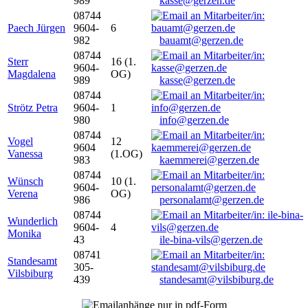
989
kasse@gerzen.de
08744
Paech Jürgen
9604-
6
982
bauamt@gerzen.de
08744
Sterr
16 (1.
9604-
Magdalena
OG)
989
kasse@gerzen.de
08744
Strötz Petra
9604-
1
980
info@gerzen.de
08744
Vogel
12
9604
Vanessa
(1.OG)
983
kaemmerei@gerzen.de
08744
Wünsch
10 (1.
9604-
Verena
OG)
986
personalamt@gerzen.de
08744
Wunderlich
9604-
4
Monika
43
ile-bina-vils@gerzen.de
08741
Standesamt
305-
Vilsbiburg
439
standesamt@vilsbiburg.de