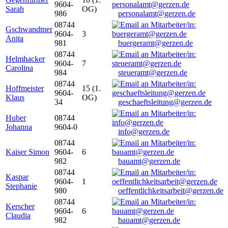
9604-
Sarah
OG)
986
personalamt@gerzen.de
08744
Gschwandtner
9604-
3
Anita
981
buergeramt@gerzen.de
08744
Helmhacker
9604-
7
Carolina
984
steueramt@gerzen.de
08744
Hoffmeister
15 (1.
9604-
Klaus
OG)
34
geschaeftsleitung@gerzen.de
Huber
08744
Johanna
9604-0
info@gerzen.de
08744
Kaiser Simon
9604-
6
982
bauamt@gerzen.de
08744
Kaspar
9604-
1
Stephanie
980
oeffentlichkeitsarbeit@gerzen.de
08744
Kerscher
9604-
6
Claudia
982
bauamt@gerzen.de