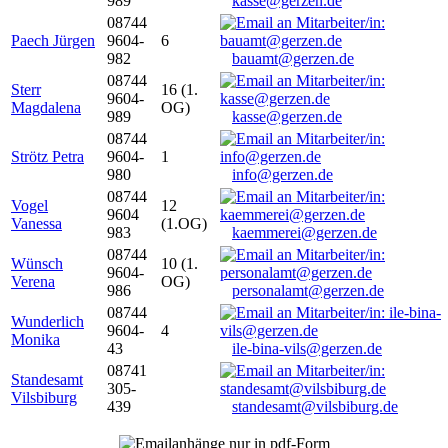
989
kasse@gerzen.de
08744
Paech Jürgen
9604-
6
982
bauamt@gerzen.de
08744
Sterr
16 (1.
9604-
Magdalena
OG)
989
kasse@gerzen.de
08744
Strötz Petra
9604-
1
980
info@gerzen.de
08744
Vogel
12
9604
Vanessa
(1.OG)
983
kaemmerei@gerzen.de
08744
Wünsch
10 (1.
9604-
Verena
OG)
986
personalamt@gerzen.de
08744
Wunderlich
9604-
4
Monika
43
ile-bina-vils@gerzen.de
08741
Standesamt
305-
Vilsbiburg
439
standesamt@vilsbiburg.de