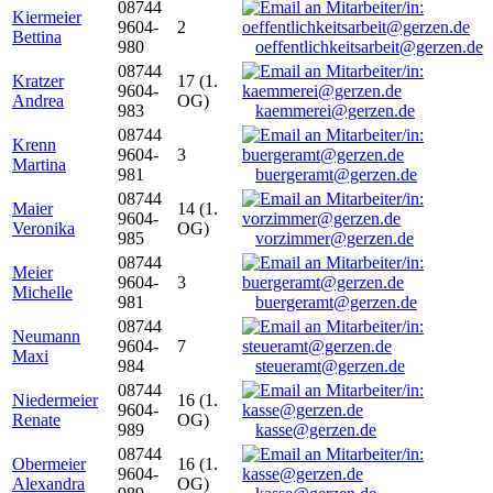
08744
Kiermeier
9604-
2
Bettina
980
oeffentlichkeitsarbeit@gerzen.de
08744
Kratzer
17 (1.
9604-
Andrea
OG)
983
kaemmerei@gerzen.de
08744
Krenn
9604-
3
Martina
981
buergeramt@gerzen.de
08744
Maier
14 (1.
9604-
Veronika
OG)
985
vorzimmer@gerzen.de
08744
Meier
9604-
3
Michelle
981
buergeramt@gerzen.de
08744
Neumann
9604-
7
Maxi
984
steueramt@gerzen.de
08744
Niedermeier
16 (1.
9604-
Renate
OG)
989
kasse@gerzen.de
08744
Obermeier
16 (1.
9604-
Alexandra
OG)