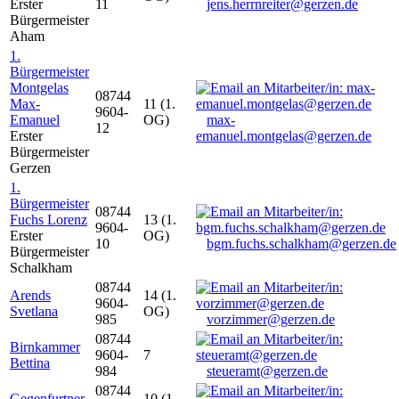
Erster
11
jens.herrnreiter@gerzen.de
Bürgermeister
Aham
1.
Bürgermeister
Montgelas
08744
Max-
11 (1.
9604-
Emanuel
OG)
max-
12
Erster
emanuel.montgelas@gerzen.de
Bürgermeister
Gerzen
1.
Bürgermeister
08744
Fuchs Lorenz
13 (1.
9604-
Erster
OG)
10
bgm.fuchs.schalkham@gerzen.de
Bürgermeister
Schalkham
08744
Arends
14 (1.
9604-
Svetlana
OG)
985
vorzimmer@gerzen.de
08744
Birnkammer
9604-
7
Bettina
984
steueramt@gerzen.de
08744
Gegenfurtner
10 (1.