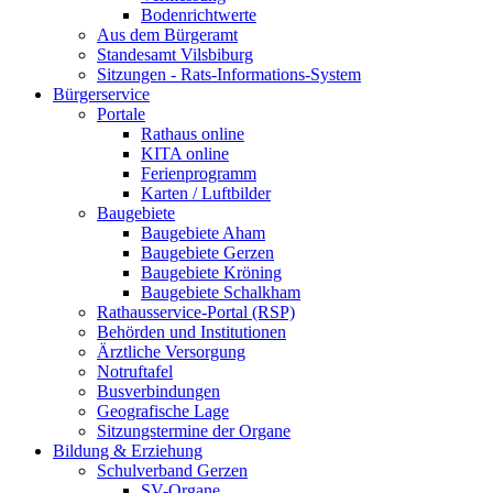
Bodenrichtwerte
Aus dem Bürgeramt
Standesamt Vilsbiburg
Sitzungen - Rats-Informations-System
Bürgerservice
Portale
Rathaus online
KITA online
Ferienprogramm
Karten / Luftbilder
Baugebiete
Baugebiete Aham
Baugebiete Gerzen
Baugebiete Kröning
Baugebiete Schalkham
Rathausservice-Portal (RSP)
Behörden und Institutionen
Ärztliche Versorgung
Notruftafel
Busverbindungen
Geografische Lage
Sitzungstermine der Organe
Bildung & Erziehung
Schulverband Gerzen
SV-Organe