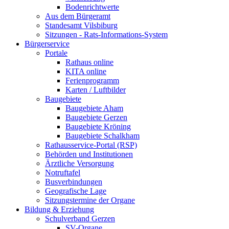
Bodenrichtwerte
Aus dem Bürgeramt
Standesamt Vilsbiburg
Sitzungen - Rats-Informations-System
Bürgerservice
Portale
Rathaus online
KITA online
Ferienprogramm
Karten / Luftbilder
Baugebiete
Baugebiete Aham
Baugebiete Gerzen
Baugebiete Kröning
Baugebiete Schalkham
Rathausservice-Portal (RSP)
Behörden und Institutionen
Ärztliche Versorgung
Notruftafel
Busverbindungen
Geografische Lage
Sitzungstermine der Organe
Bildung & Erziehung
Schulverband Gerzen
SV-Organe