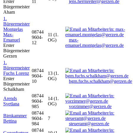
Erster
11
jens.herrnreiter@gerzen.de
Bürgermeister
Aham
1.
Bürgermeister
Montgelas
08744
Max-
11 (1.
9604-
Emanuel
OG)
max-
12
Erster
emanuel.montgelas@gerzen.de
Bürgermeister
Gerzen
1.
Bürgermeister
08744
Fuchs Lorenz
13 (1.
9604-
Erster
OG)
10
bgm.fuchs.schalkham@gerzen.de
Bürgermeister
Schalkham
08744
Arends
14 (1.
9604-
Svetlana
OG)
985
vorzimmer@gerzen.de
08744
Birnkammer
9604-
7
Bettina
984
steueramt@gerzen.de
08744
Gegenfurtner
10 (1.