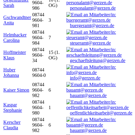
9604-
Sarah
OG)
986
personalamt@gerzen.de
08744
Gschwandtner
9604-
3
Anita
981
buergeramt@gerzen.de
08744
Helmhacker
9604-
7
Carolina
984
steueramt@gerzen.de
08744
Hoffmeister
15 (1.
9604-
Klaus
OG)
34
geschaeftsleitung@gerzen.de
Huber
08744
Johanna
9604-0
info@gerzen.de
08744
Kaiser Simon
9604-
6
982
bauamt@gerzen.de
08744
Kaspar
9604-
1
Stephanie
980
oeffentlichkeitsarbeit@gerzen.de
08744
Kerscher
9604-
6
Claudia
982
bauamt@gerzen.de