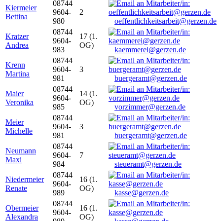
08744
Kiermeier
9604-
2
Bettina
980
oeffentlichkeitsarbeit@gerzen.de
08744
Kratzer
17 (1.
9604-
Andrea
OG)
983
kaemmerei@gerzen.de
08744
Krenn
9604-
3
Martina
981
buergeramt@gerzen.de
08744
Maier
14 (1.
9604-
Veronika
OG)
985
vorzimmer@gerzen.de
08744
Meier
9604-
3
Michelle
981
buergeramt@gerzen.de
08744
Neumann
9604-
7
Maxi
984
steueramt@gerzen.de
08744
Niedermeier
16 (1.
9604-
Renate
OG)
989
kasse@gerzen.de
08744
Obermeier
16 (1.
9604-
Alexandra
OG)