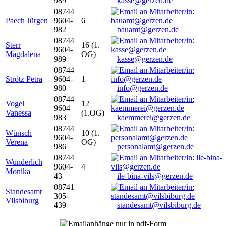
989
kasse@gerzen.de
08744
Paech Jürgen
9604-
6
982
bauamt@gerzen.de
08744
Sterr
16 (1.
9604-
Magdalena
OG)
989
kasse@gerzen.de
08744
Strötz Petra
9604-
1
980
info@gerzen.de
08744
Vogel
12
9604
Vanessa
(1.OG)
983
kaemmerei@gerzen.de
08744
Wünsch
10 (1.
9604-
Verena
OG)
986
personalamt@gerzen.de
08744
Wunderlich
9604-
4
Monika
43
ile-bina-vils@gerzen.de
08741
Standesamt
305-
Vilsbiburg
439
standesamt@vilsbiburg.de