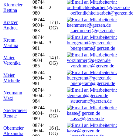
08744
Kiermeier
9604-
2
Bettina
980
oeffentlichkeitsarbeit@gerzen.de
08744
Kratzer
17 (1.
9604-
Andrea
OG)
983
kaemmerei@gerzen.de
08744
Krenn
9604-
3
Martina
981
buergeramt@gerzen.de
08744
Maier
14 (1.
9604-
Veronika
OG)
985
vorzimmer@gerzen.de
08744
Meier
9604-
3
Michelle
981
buergeramt@gerzen.de
08744
Neumann
9604-
7
Maxi
984
steueramt@gerzen.de
08744
Niedermeier
16 (1.
9604-
Renate
OG)
989
kasse@gerzen.de
08744
Obermeier
16 (1.
9604-
Alexandra
OG)