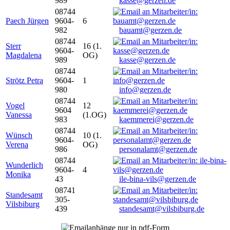
989
kasse@gerzen.de
08744
Paech Jürgen
9604-
6
982
bauamt@gerzen.de
08744
Sterr
16 (1.
9604-
Magdalena
OG)
989
kasse@gerzen.de
08744
Strötz Petra
9604-
1
980
info@gerzen.de
08744
Vogel
12
9604
Vanessa
(1.OG)
983
kaemmerei@gerzen.de
08744
Wünsch
10 (1.
9604-
Verena
OG)
986
personalamt@gerzen.de
08744
Wunderlich
9604-
4
Monika
43
ile-bina-vils@gerzen.de
08741
Standesamt
305-
Vilsbiburg
439
standesamt@vilsbiburg.de