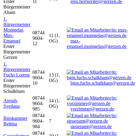
Erster
11
jens.herrnreiter@gerzen.de
Bürgermeister
Aham
1.
Bürgermeister
Montgelas
08744
Max-
11 (1.
9604-
Emanuel
OG)
max-
12
Erster
emanuel.montgelas@gerzen.de
Bürgermeister
Gerzen
1.
Bürgermeister
08744
Fuchs Lorenz
13 (1.
9604-
Erster
OG)
10
bgm.fuchs.schalkham@gerzen.de
Bürgermeister
Schalkham
08744
Arends
14 (1.
9604-
Svetlana
OG)
985
vorzimmer@gerzen.de
08744
Birnkammer
9604-
7
Bettina
984
steueramt@gerzen.de
08744
Gegenfurtner
10 (1.