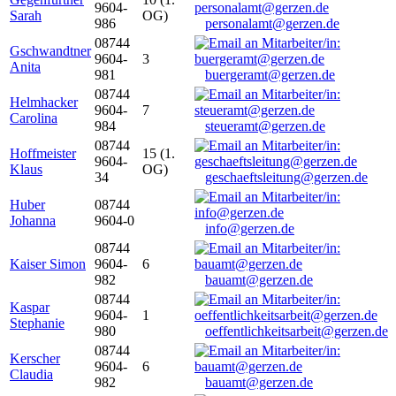
9604-
Sarah
OG)
986
personalamt@gerzen.de
08744
Gschwandtner
9604-
3
Anita
981
buergeramt@gerzen.de
08744
Helmhacker
9604-
7
Carolina
984
steueramt@gerzen.de
08744
Hoffmeister
15 (1.
9604-
Klaus
OG)
34
geschaeftsleitung@gerzen.de
Huber
08744
Johanna
9604-0
info@gerzen.de
08744
Kaiser Simon
9604-
6
982
bauamt@gerzen.de
08744
Kaspar
9604-
1
Stephanie
980
oeffentlichkeitsarbeit@gerzen.de
08744
Kerscher
9604-
6
Claudia
982
bauamt@gerzen.de