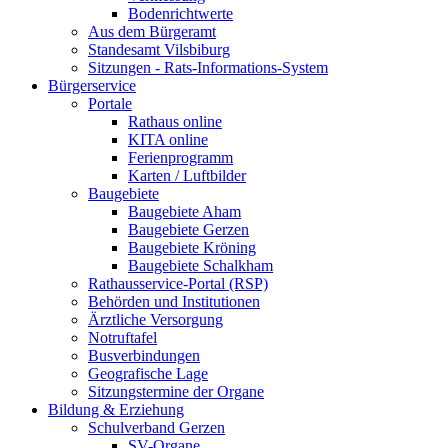
Bodenrichtwerte
Aus dem Bürgeramt
Standesamt Vilsbiburg
Sitzungen - Rats-Informations-System
Bürgerservice
Portale
Rathaus online
KITA online
Ferienprogramm
Karten / Luftbilder
Baugebiete
Baugebiete Aham
Baugebiete Gerzen
Baugebiete Kröning
Baugebiete Schalkham
Rathausservice-Portal (RSP)
Behörden und Institutionen
Ärztliche Versorgung
Notruftafel
Busverbindungen
Geografische Lage
Sitzungstermine der Organe
Bildung & Erziehung
Schulverband Gerzen
SV-Organe