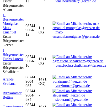
Erster
11
jens.herrnreiter@gerzen.de
Bürgermeister
Aham
1.
Bürgermeister
Montgelas
08744
Max-
11 (1.
9604-
Emanuel
OG)
max-
12
Erster
emanuel.montgelas@gerzen.de
Bürgermeister
Gerzen
1.
Bürgermeister
08744
Fuchs Lorenz
13 (1.
9604-
Erster
OG)
10
bgm.fuchs.schalkham@gerzen.de
Bürgermeister
Schalkham
08744
Arends
14 (1.
9604-
Svetlana
OG)
985
vorzimmer@gerzen.de
08744
Birnkammer
9604-
7
Bettina
984
steueramt@gerzen.de
08744
Gegenfurtner
10 (1.