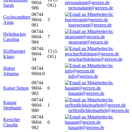
9604-
Sarah
OG)
986
personalamt@gerzen.de
08744
Gschwandtner
9604-
3
Anita
981
buergeramt@gerzen.de
08744
Helmhacker
9604-
7
Carolina
984
steueramt@gerzen.de
08744
Hoffmeister
15 (1.
9604-
Klaus
OG)
34
geschaeftsleitung@gerzen.de
Huber
08744
Johanna
9604-0
info@gerzen.de
08744
Kaiser Simon
9604-
6
982
bauamt@gerzen.de
08744
Kaspar
9604-
1
Stephanie
980
oeffentlichkeitsarbeit@gerzen.de
08744
Kerscher
9604-
6
Claudia
982
bauamt@gerzen.de