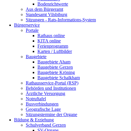
Bodenrichtwerte
Aus dem Bürgeramt
Standesamt Vilsbiburg
Sitzungen - Rats-Informations-System
Bürgerservice
Portale
Rathaus online
KITA online
Ferienprogramm
Karten / Luftbilder
Baugebiete
Baugebiete Aham
Baugebiete Gerzen
Baugebiete Kröning
Baugebiete Schalkham
Rathausservice-Portal (RSP)
Behörden und Institutionen
Ärztliche Versorgung
Notruftafel
Busverbindungen
Geografische Lage
Sitzungstermine der Organe
Bildung & Erziehung
Schulverband Gerzen
SV-Organe