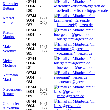
08744
Kiermeier
9604-
2
Bettina
980
oeffentlichkeitsarbeit@gerzen.de
08744
Kratzer
17 (1.
9604-
Andrea
OG)
983
kaemmerei@gerzen.de
08744
Krenn
9604-
3
Martina
981
buergeramt@gerzen.de
08744
Maier
14 (1.
9604-
Veronika
OG)
985
vorzimmer@gerzen.de
08744
Meier
9604-
3
Michelle
981
buergeramt@gerzen.de
08744
Neumann
9604-
7
Maxi
984
steueramt@gerzen.de
08744
Niedermeier
16 (1.
9604-
Renate
OG)
989
kasse@gerzen.de
08744
Obermeier
16 (1.
9604-
Alexandra
OG)