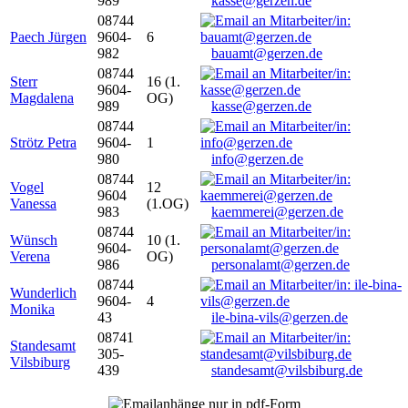
989
kasse@gerzen.de
08744
Paech Jürgen
9604-
6
982
bauamt@gerzen.de
08744
Sterr
16 (1.
9604-
Magdalena
OG)
989
kasse@gerzen.de
08744
Strötz Petra
9604-
1
980
info@gerzen.de
08744
Vogel
12
9604
Vanessa
(1.OG)
983
kaemmerei@gerzen.de
08744
Wünsch
10 (1.
9604-
Verena
OG)
986
personalamt@gerzen.de
08744
Wunderlich
9604-
4
Monika
43
ile-bina-vils@gerzen.de
08741
Standesamt
305-
Vilsbiburg
439
standesamt@vilsbiburg.de