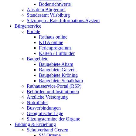
Bodenrichtwerte
Aus dem Bürgeramt
Standesamt Vilsbiburg
Sitzungen - Rats-Informations-System
Bürgerservice
Portale
Rathaus online
KITA online
Ferienprogramm
Karten / Luftbilder
Baugebiete
Baugebiete Aham
Baugebiete Gerzen
Baugebiete Kröning
Baugebiete Schalkham
Rathausservice-Portal (RSP)
Behörden und Institutionen
Ärztliche Versorgung
Notruftafel
Busverbindungen
Geografische Lage
Sitzungstermine der Organe
Bildung & Erziehung
Schulverband Gerzen
SV-Organe