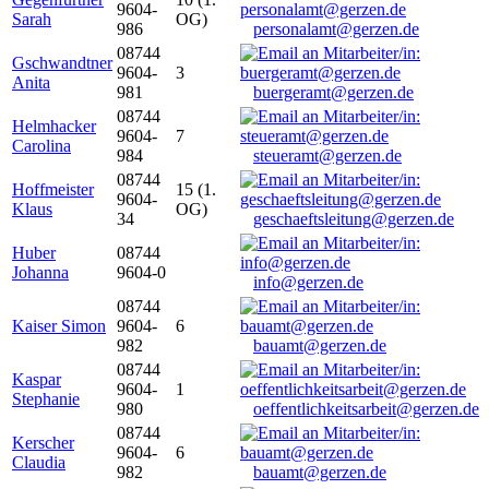
9604-
Sarah
OG)
986
personalamt@gerzen.de
08744
Gschwandtner
9604-
3
Anita
981
buergeramt@gerzen.de
08744
Helmhacker
9604-
7
Carolina
984
steueramt@gerzen.de
08744
Hoffmeister
15 (1.
9604-
Klaus
OG)
34
geschaeftsleitung@gerzen.de
Huber
08744
Johanna
9604-0
info@gerzen.de
08744
Kaiser Simon
9604-
6
982
bauamt@gerzen.de
08744
Kaspar
9604-
1
Stephanie
980
oeffentlichkeitsarbeit@gerzen.de
08744
Kerscher
9604-
6
Claudia
982
bauamt@gerzen.de