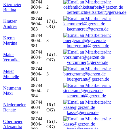
08744
Kiermeier
9604-
2
Bettina
980
oeffentlichkeitsarbeit@gerzen.de
08744
Kratzer
17 (1.
9604-
Andrea
OG)
983
kaemmerei@gerzen.de
08744
Krenn
9604-
3
Martina
981
buergeramt@gerzen.de
08744
Maier
14 (1.
9604-
Veronika
OG)
985
vorzimmer@gerzen.de
08744
Meier
9604-
3
Michelle
981
buergeramt@gerzen.de
08744
Neumann
9604-
7
Maxi
984
steueramt@gerzen.de
08744
Niedermeier
16 (1.
9604-
Renate
OG)
989
kasse@gerzen.de
08744
Obermeier
16 (1.
9604-
Alexandra
OG)