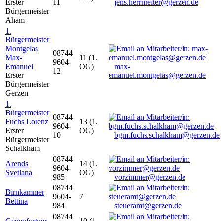
Erster
11
jens.herrnreiter@gerzen.de
Bürgermeister
Aham
1.
Bürgermeister
Montgelas
08744
Max-
11 (1.
9604-
Emanuel
OG)
max-
12
Erster
emanuel.montgelas@gerzen.de
Bürgermeister
Gerzen
1.
Bürgermeister
08744
Fuchs Lorenz
13 (1.
9604-
Erster
OG)
10
bgm.fuchs.schalkham@gerzen.de
Bürgermeister
Schalkham
08744
Arends
14 (1.
9604-
Svetlana
OG)
985
vorzimmer@gerzen.de
08744
Birnkammer
9604-
7
Bettina
984
steueramt@gerzen.de
08744
Gegenfurtner
10 (1.