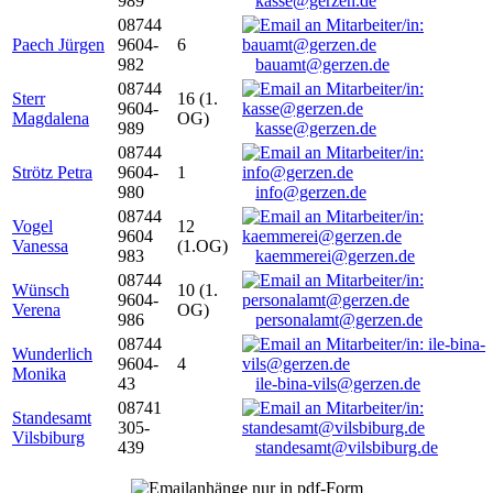
989
kasse@gerzen.de
08744
Paech Jürgen
9604-
6
982
bauamt@gerzen.de
08744
Sterr
16 (1.
9604-
Magdalena
OG)
989
kasse@gerzen.de
08744
Strötz Petra
9604-
1
980
info@gerzen.de
08744
Vogel
12
9604
Vanessa
(1.OG)
983
kaemmerei@gerzen.de
08744
Wünsch
10 (1.
9604-
Verena
OG)
986
personalamt@gerzen.de
08744
Wunderlich
9604-
4
Monika
43
ile-bina-vils@gerzen.de
08741
Standesamt
305-
Vilsbiburg
439
standesamt@vilsbiburg.de