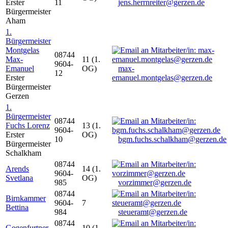
Erster
11
jens.herrnreiter@gerzen.de
Bürgermeister
Aham
1.
Bürgermeister
Montgelas
08744
Max-
11 (1.
9604-
Emanuel
OG)
max-
12
Erster
emanuel.montgelas@gerzen.de
Bürgermeister
Gerzen
1.
Bürgermeister
08744
Fuchs Lorenz
13 (1.
9604-
Erster
OG)
10
bgm.fuchs.schalkham@gerzen.de
Bürgermeister
Schalkham
08744
Arends
14 (1.
9604-
Svetlana
OG)
985
vorzimmer@gerzen.de
08744
Birnkammer
9604-
7
Bettina
984
steueramt@gerzen.de
08744
Gegenfurtner
10 (1.