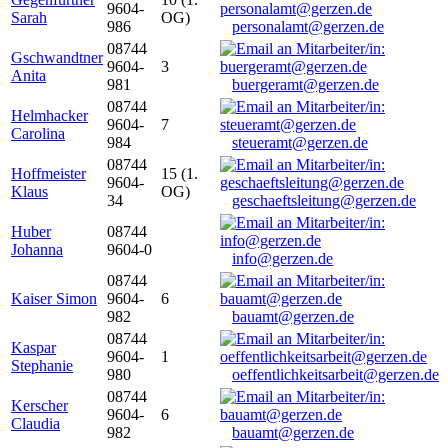
9604-
Sarah
OG)
986
personalamt@gerzen.de
08744
Gschwandtner
9604-
3
Anita
981
buergeramt@gerzen.de
08744
Helmhacker
9604-
7
Carolina
984
steueramt@gerzen.de
08744
Hoffmeister
15 (1.
9604-
Klaus
OG)
34
geschaeftsleitung@gerzen.de
Huber
08744
Johanna
9604-0
info@gerzen.de
08744
Kaiser Simon
9604-
6
982
bauamt@gerzen.de
08744
Kaspar
9604-
1
Stephanie
980
oeffentlichkeitsarbeit@gerzen.de
08744
Kerscher
9604-
6
Claudia
982
bauamt@gerzen.de