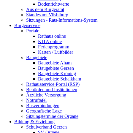
Bodenrichtwerte
Aus dem Bürgeramt
Standesamt Vilsbiburg
Sitzungen - Rats-Informations-System
Bürgerservice
Portale
Rathaus online
KITA online
Ferienprogramm
Karten / Luftbilder
Baugebiete
Baugebiete Aham
Baugebiete Gerzen
Baugebiete Kröning
Baugebiete Schalkham
Rathausservice-Portal (RSP)
Behörden und Institutionen
Ärztliche Versorgung
Notruftafel
Busverbindungen
Geografische Lage
Sitzungstermine der Organe
Bildung & Erziehung
Schulverband Gerzen
SV-Organe