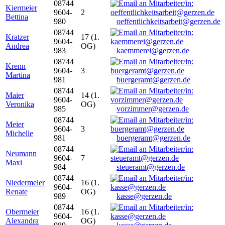
08744
Kiermeier
9604-
2
Bettina
980
oeffentlichkeitsarbeit@gerzen.de
08744
Kratzer
17 (1.
9604-
Andrea
OG)
983
kaemmerei@gerzen.de
08744
Krenn
9604-
3
Martina
981
buergeramt@gerzen.de
08744
Maier
14 (1.
9604-
Veronika
OG)
985
vorzimmer@gerzen.de
08744
Meier
9604-
3
Michelle
981
buergeramt@gerzen.de
08744
Neumann
9604-
7
Maxi
984
steueramt@gerzen.de
08744
Niedermeier
16 (1.
9604-
Renate
OG)
989
kasse@gerzen.de
08744
Obermeier
16 (1.
9604-
Alexandra
OG)