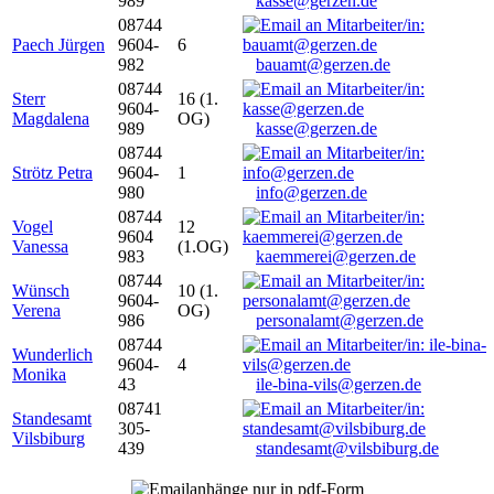
989
kasse@gerzen.de
08744
Paech Jürgen
9604-
6
982
bauamt@gerzen.de
08744
Sterr
16 (1.
9604-
Magdalena
OG)
989
kasse@gerzen.de
08744
Strötz Petra
9604-
1
980
info@gerzen.de
08744
Vogel
12
9604
Vanessa
(1.OG)
983
kaemmerei@gerzen.de
08744
Wünsch
10 (1.
9604-
Verena
OG)
986
personalamt@gerzen.de
08744
Wunderlich
9604-
4
Monika
43
ile-bina-vils@gerzen.de
08741
Standesamt
305-
Vilsbiburg
439
standesamt@vilsbiburg.de