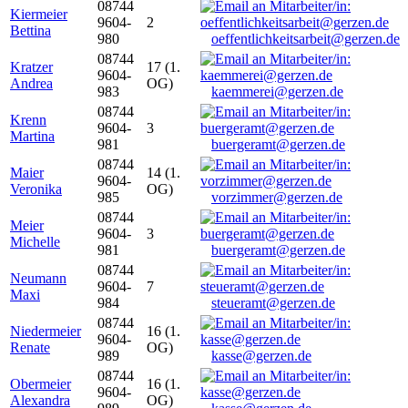
08744
Kiermeier
9604-
2
Bettina
980
oeffentlichkeitsarbeit@gerzen.de
08744
Kratzer
17 (1.
9604-
Andrea
OG)
983
kaemmerei@gerzen.de
08744
Krenn
9604-
3
Martina
981
buergeramt@gerzen.de
08744
Maier
14 (1.
9604-
Veronika
OG)
985
vorzimmer@gerzen.de
08744
Meier
9604-
3
Michelle
981
buergeramt@gerzen.de
08744
Neumann
9604-
7
Maxi
984
steueramt@gerzen.de
08744
Niedermeier
16 (1.
9604-
Renate
OG)
989
kasse@gerzen.de
08744
Obermeier
16 (1.
9604-
Alexandra
OG)