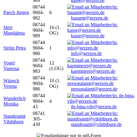
989
kasse@gerzen.de
08744
Paech Jürgen
9604-
6
982
bauamt@gerzen.de
08744
Sterr
16 (1.
9604-
Magdalena
OG)
989
kasse@gerzen.de
08744
Strötz Petra
9604-
1
980
info@gerzen.de
08744
Vogel
12
9604
Vanessa
(1.OG)
983
kaemmerei@gerzen.de
08744
Wünsch
10 (1.
9604-
Verena
OG)
986
personalamt@gerzen.de
08744
Wunderlich
9604-
4
Monika
43
ile-bina-vils@gerzen.de
08741
Standesamt
305-
Vilsbiburg
439
standesamt@vilsbiburg.de