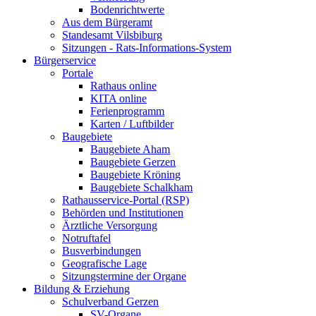
Bodenrichtwerte
Aus dem Bürgeramt
Standesamt Vilsbiburg
Sitzungen - Rats-Informations-System
Bürgerservice
Portale
Rathaus online
KITA online
Ferienprogramm
Karten / Luftbilder
Baugebiete
Baugebiete Aham
Baugebiete Gerzen
Baugebiete Kröning
Baugebiete Schalkham
Rathausservice-Portal (RSP)
Behörden und Institutionen
Ärztliche Versorgung
Notruftafel
Busverbindungen
Geografische Lage
Sitzungstermine der Organe
Bildung & Erziehung
Schulverband Gerzen
SV-Organe