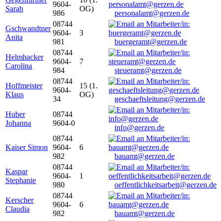
9604-
Sarah
OG)
986
personalamt@gerzen.de
08744
Gschwandtner
9604-
3
Anita
981
buergeramt@gerzen.de
08744
Helmhacker
9604-
7
Carolina
984
steueramt@gerzen.de
08744
Hoffmeister
15 (1.
9604-
Klaus
OG)
34
geschaeftsleitung@gerzen.de
Huber
08744
Johanna
9604-0
info@gerzen.de
08744
Kaiser Simon
9604-
6
982
bauamt@gerzen.de
08744
Kaspar
9604-
1
Stephanie
980
oeffentlichkeitsarbeit@gerzen.de
08744
Kerscher
9604-
6
Claudia
982
bauamt@gerzen.de