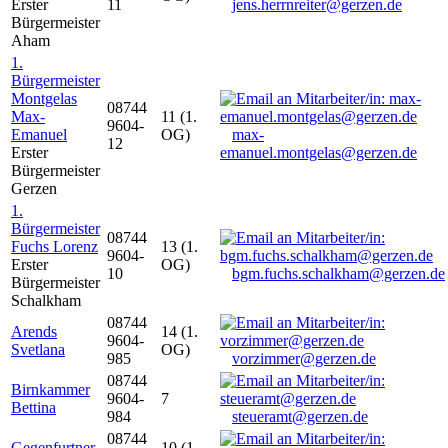
Erster
11
jens.herrnreiter@gerzen.de
Bürgermeister
Aham
1.
Bürgermeister
Montgelas
08744
Max-
11 (1.
9604-
Emanuel
OG)
max-
12
Erster
emanuel.montgelas@gerzen.de
Bürgermeister
Gerzen
1.
Bürgermeister
08744
Fuchs Lorenz
13 (1.
9604-
Erster
OG)
10
bgm.fuchs.schalkham@gerzen.de
Bürgermeister
Schalkham
08744
Arends
14 (1.
9604-
Svetlana
OG)
985
vorzimmer@gerzen.de
08744
Birnkammer
9604-
7
Bettina
984
steueramt@gerzen.de
08744
Gegenfurtner
10 (1.