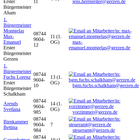
Erster
11
jens.herrnreiter@gerzen.de
Bürgermeister
Aham
1.
Bürgermeister
Montgelas
08744
Max-
11 (1.
9604-
Emanuel
OG)
max-
12
Erster
emanuel.montgelas@gerzen.de
Bürgermeister
Gerzen
1.
Bürgermeister
08744
Fuchs Lorenz
13 (1.
9604-
Erster
OG)
10
bgm.fuchs.schalkham@gerzen.de
Bürgermeister
Schalkham
08744
Arends
14 (1.
9604-
Svetlana
OG)
985
vorzimmer@gerzen.de
08744
Birnkammer
9604-
7
Bettina
984
steueramt@gerzen.de
08744
Gegenfurtner
10 (1.