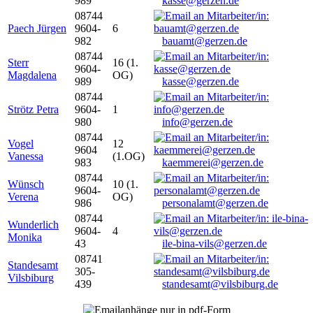
989
kasse@gerzen.de
08744
Paech Jürgen
9604-
6
982
bauamt@gerzen.de
08744
Sterr
16 (1.
9604-
Magdalena
OG)
989
kasse@gerzen.de
08744
Strötz Petra
9604-
1
980
info@gerzen.de
08744
Vogel
12
9604
Vanessa
(1.OG)
983
kaemmerei@gerzen.de
08744
Wünsch
10 (1.
9604-
Verena
OG)
986
personalamt@gerzen.de
08744
Wunderlich
9604-
4
Monika
43
ile-bina-vils@gerzen.de
08741
Standesamt
305-
Vilsbiburg
439
standesamt@vilsbiburg.de