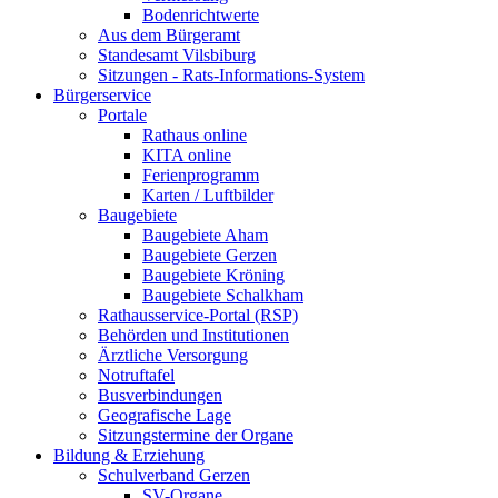
Bodenrichtwerte
Aus dem Bürgeramt
Standesamt Vilsbiburg
Sitzungen - Rats-Informations-System
Bürgerservice
Portale
Rathaus online
KITA online
Ferienprogramm
Karten / Luftbilder
Baugebiete
Baugebiete Aham
Baugebiete Gerzen
Baugebiete Kröning
Baugebiete Schalkham
Rathausservice-Portal (RSP)
Behörden und Institutionen
Ärztliche Versorgung
Notruftafel
Busverbindungen
Geografische Lage
Sitzungstermine der Organe
Bildung & Erziehung
Schulverband Gerzen
SV-Organe