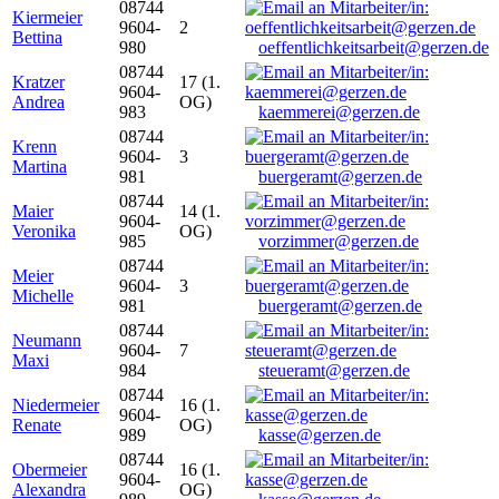
08744
Kiermeier
9604-
2
Bettina
980
oeffentlichkeitsarbeit@gerzen.de
08744
Kratzer
17 (1.
9604-
Andrea
OG)
983
kaemmerei@gerzen.de
08744
Krenn
9604-
3
Martina
981
buergeramt@gerzen.de
08744
Maier
14 (1.
9604-
Veronika
OG)
985
vorzimmer@gerzen.de
08744
Meier
9604-
3
Michelle
981
buergeramt@gerzen.de
08744
Neumann
9604-
7
Maxi
984
steueramt@gerzen.de
08744
Niedermeier
16 (1.
9604-
Renate
OG)
989
kasse@gerzen.de
08744
Obermeier
16 (1.
9604-
Alexandra
OG)