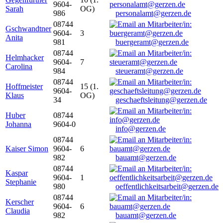
9604-
Sarah
OG)
986
personalamt@gerzen.de
08744
Gschwandtner
9604-
3
Anita
981
buergeramt@gerzen.de
08744
Helmhacker
9604-
7
Carolina
984
steueramt@gerzen.de
08744
Hoffmeister
15 (1.
9604-
Klaus
OG)
34
geschaeftsleitung@gerzen.de
Huber
08744
Johanna
9604-0
info@gerzen.de
08744
Kaiser Simon
9604-
6
982
bauamt@gerzen.de
08744
Kaspar
9604-
1
Stephanie
980
oeffentlichkeitsarbeit@gerzen.de
08744
Kerscher
9604-
6
Claudia
982
bauamt@gerzen.de