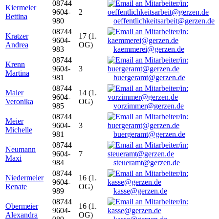
08744
Kiermeier
9604-
2
Bettina
980
oeffentlichkeitsarbeit@gerzen.de
08744
Kratzer
17 (1.
9604-
Andrea
OG)
983
kaemmerei@gerzen.de
08744
Krenn
9604-
3
Martina
981
buergeramt@gerzen.de
08744
Maier
14 (1.
9604-
Veronika
OG)
985
vorzimmer@gerzen.de
08744
Meier
9604-
3
Michelle
981
buergeramt@gerzen.de
08744
Neumann
9604-
7
Maxi
984
steueramt@gerzen.de
08744
Niedermeier
16 (1.
9604-
Renate
OG)
989
kasse@gerzen.de
08744
Obermeier
16 (1.
9604-
Alexandra
OG)