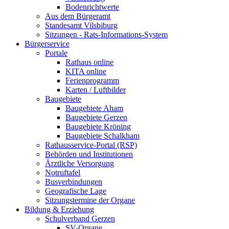
Bodenrichtwerte
Aus dem Bürgeramt
Standesamt Vilsbiburg
Sitzungen - Rats-Informations-System
Bürgerservice
Portale
Rathaus online
KITA online
Ferienprogramm
Karten / Luftbilder
Baugebiete
Baugebiete Aham
Baugebiete Gerzen
Baugebiete Kröning
Baugebiete Schalkham
Rathausservice-Portal (RSP)
Behörden und Institutionen
Ärztliche Versorgung
Notruftafel
Busverbindungen
Geografische Lage
Sitzungstermine der Organe
Bildung & Erziehung
Schulverband Gerzen
SV-Organe