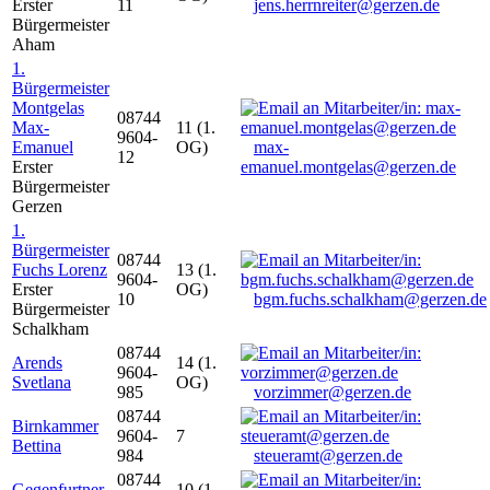
Erster
11
jens.herrnreiter@gerzen.de
Bürgermeister
Aham
1.
Bürgermeister
Montgelas
08744
Max-
11 (1.
9604-
Emanuel
OG)
max-
12
Erster
emanuel.montgelas@gerzen.de
Bürgermeister
Gerzen
1.
Bürgermeister
08744
Fuchs Lorenz
13 (1.
9604-
Erster
OG)
10
bgm.fuchs.schalkham@gerzen.de
Bürgermeister
Schalkham
08744
Arends
14 (1.
9604-
Svetlana
OG)
985
vorzimmer@gerzen.de
08744
Birnkammer
9604-
7
Bettina
984
steueramt@gerzen.de
08744
Gegenfurtner
10 (1.