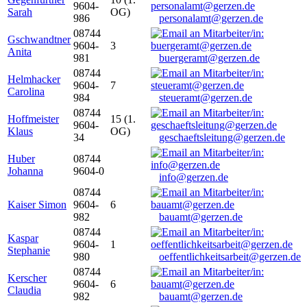
9604-
Sarah
OG)
986
personalamt@gerzen.de
08744
Gschwandtner
9604-
3
Anita
981
buergeramt@gerzen.de
08744
Helmhacker
9604-
7
Carolina
984
steueramt@gerzen.de
08744
Hoffmeister
15 (1.
9604-
Klaus
OG)
34
geschaeftsleitung@gerzen.de
Huber
08744
Johanna
9604-0
info@gerzen.de
08744
Kaiser Simon
9604-
6
982
bauamt@gerzen.de
08744
Kaspar
9604-
1
Stephanie
980
oeffentlichkeitsarbeit@gerzen.de
08744
Kerscher
9604-
6
Claudia
982
bauamt@gerzen.de