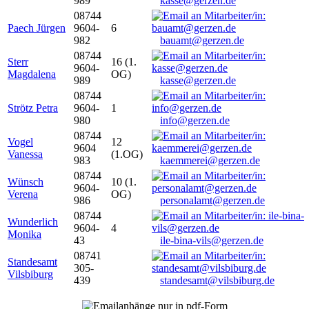
989
kasse@gerzen.de
08744
Paech Jürgen
9604-
6
982
bauamt@gerzen.de
08744
Sterr
16 (1.
9604-
Magdalena
OG)
989
kasse@gerzen.de
08744
Strötz Petra
9604-
1
980
info@gerzen.de
08744
Vogel
12
9604
Vanessa
(1.OG)
983
kaemmerei@gerzen.de
08744
Wünsch
10 (1.
9604-
Verena
OG)
986
personalamt@gerzen.de
08744
Wunderlich
9604-
4
Monika
43
ile-bina-vils@gerzen.de
08741
Standesamt
305-
Vilsbiburg
439
standesamt@vilsbiburg.de