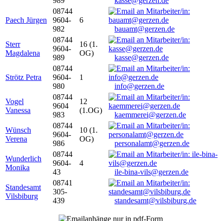
989
kasse@gerzen.de
08744
Paech Jürgen
9604-
6
982
bauamt@gerzen.de
08744
Sterr
16 (1.
9604-
Magdalena
OG)
989
kasse@gerzen.de
08744
Strötz Petra
9604-
1
980
info@gerzen.de
08744
Vogel
12
9604
Vanessa
(1.OG)
983
kaemmerei@gerzen.de
08744
Wünsch
10 (1.
9604-
Verena
OG)
986
personalamt@gerzen.de
08744
Wunderlich
9604-
4
Monika
43
ile-bina-vils@gerzen.de
08741
Standesamt
305-
Vilsbiburg
439
standesamt@vilsbiburg.de