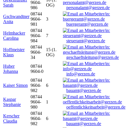
9604-
Sarah
OG)
986
personalamt@gerzen.de
08744
Gschwandtner
9604-
3
Anita
981
buergeramt@gerzen.de
08744
Helmhacker
9604-
7
Carolina
984
steueramt@gerzen.de
08744
Hoffmeister
15 (1.
9604-
Klaus
OG)
34
geschaeftsleitung@gerzen.de
Huber
08744
Johanna
9604-0
info@gerzen.de
08744
Kaiser Simon
9604-
6
982
bauamt@gerzen.de
08744
Kaspar
9604-
1
Stephanie
980
oeffentlichkeitsarbeit@gerzen.de
08744
Kerscher
9604-
6
Claudia
982
bauamt@gerzen.de