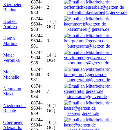
08744
Kiermeier
9604-
2
Bettina
980
oeffentlichkeitsarbeit@gerzen.de
08744
Kratzer
17 (1.
9604-
Andrea
OG)
983
kaemmerei@gerzen.de
08744
Krenn
9604-
3
Martina
981
buergeramt@gerzen.de
08744
Maier
14 (1.
9604-
Veronika
OG)
985
vorzimmer@gerzen.de
08744
Meier
9604-
3
Michelle
981
buergeramt@gerzen.de
08744
Neumann
9604-
7
Maxi
984
steueramt@gerzen.de
08744
Niedermeier
16 (1.
9604-
Renate
OG)
989
kasse@gerzen.de
08744
Obermeier
16 (1.
9604-
Alexandra
OG)