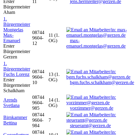
Erster
11
jens.herrnreiter@gerzen.de
Bürgermeister
Aham
1.
Bürgermeister
Montgelas
08744
Max-
11 (1.
9604-
Emanuel
OG)
max-
12
Erster
emanuel.montgelas@gerzen.de
Bürgermeister
Gerzen
1.
Bürgermeister
08744
Fuchs Lorenz
13 (1.
9604-
Erster
OG)
10
bgm.fuchs.schalkham@gerzen.de
Bürgermeister
Schalkham
08744
Arends
14 (1.
9604-
Svetlana
OG)
985
vorzimmer@gerzen.de
08744
Birnkammer
9604-
7
Bettina
984
steueramt@gerzen.de
08744
Gegenfurtner
10 (1.