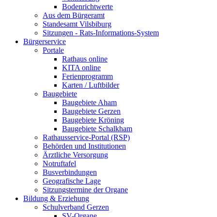
Bodenrichtwerte
Aus dem Bürgeramt
Standesamt Vilsbiburg
Sitzungen - Rats-Informations-System
Bürgerservice
Portale
Rathaus online
KITA online
Ferienprogramm
Karten / Luftbilder
Baugebiete
Baugebiete Aham
Baugebiete Gerzen
Baugebiete Kröning
Baugebiete Schalkham
Rathausservice-Portal (RSP)
Behörden und Institutionen
Ärztliche Versorgung
Notruftafel
Busverbindungen
Geografische Lage
Sitzungstermine der Organe
Bildung & Erziehung
Schulverband Gerzen
SV-Organe