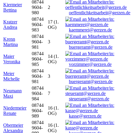
08744
Kiermeier
9604-
2
Bettina
980
oeffentlichkeitsarbeit@gerzen.de
08744
Kratzer
17 (1.
9604-
Andrea
OG)
983
kaemmerei@gerzen.de
08744
Krenn
9604-
3
Martina
981
buergeramt@gerzen.de
08744
Maier
14 (1.
9604-
Veronika
OG)
985
vorzimmer@gerzen.de
08744
Meier
9604-
3
Michelle
981
buergeramt@gerzen.de
08744
Neumann
9604-
7
Maxi
984
steueramt@gerzen.de
08744
Niedermeier
16 (1.
9604-
Renate
OG)
989
kasse@gerzen.de
08744
Obermeier
16 (1.
9604-
Alexandra
OG)