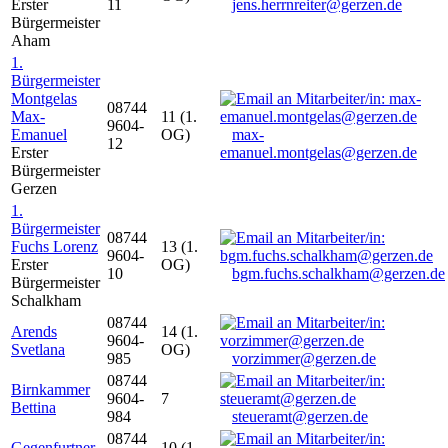
Erster
11
jens.herrnreiter@gerzen.de
Bürgermeister
Aham
1.
Bürgermeister
Montgelas
08744
Max-
11 (1.
9604-
Emanuel
OG)
max-
12
Erster
emanuel.montgelas@gerzen.de
Bürgermeister
Gerzen
1.
Bürgermeister
08744
Fuchs Lorenz
13 (1.
9604-
Erster
OG)
10
bgm.fuchs.schalkham@gerzen.de
Bürgermeister
Schalkham
08744
Arends
14 (1.
9604-
Svetlana
OG)
985
vorzimmer@gerzen.de
08744
Birnkammer
9604-
7
Bettina
984
steueramt@gerzen.de
08744
Gegenfurtner
10 (1.