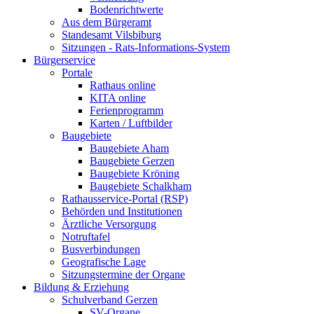
Bodenrichtwerte
Aus dem Bürgeramt
Standesamt Vilsbiburg
Sitzungen - Rats-Informations-System
Bürgerservice
Portale
Rathaus online
KITA online
Ferienprogramm
Karten / Luftbilder
Baugebiete
Baugebiete Aham
Baugebiete Gerzen
Baugebiete Kröning
Baugebiete Schalkham
Rathausservice-Portal (RSP)
Behörden und Institutionen
Ärztliche Versorgung
Notruftafel
Busverbindungen
Geografische Lage
Sitzungstermine der Organe
Bildung & Erziehung
Schulverband Gerzen
SV-Organe