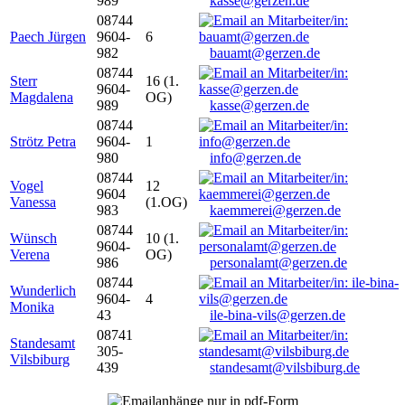
989
kasse@gerzen.de
08744
Paech Jürgen
9604-
6
982
bauamt@gerzen.de
08744
Sterr
16 (1.
9604-
Magdalena
OG)
989
kasse@gerzen.de
08744
Strötz Petra
9604-
1
980
info@gerzen.de
08744
Vogel
12
9604
Vanessa
(1.OG)
983
kaemmerei@gerzen.de
08744
Wünsch
10 (1.
9604-
Verena
OG)
986
personalamt@gerzen.de
08744
Wunderlich
9604-
4
Monika
43
ile-bina-vils@gerzen.de
08741
Standesamt
305-
Vilsbiburg
439
standesamt@vilsbiburg.de