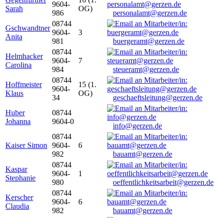
9604-
Sarah
OG)
986
personalamt@gerzen.de
08744
Gschwandtner
9604-
3
Anita
981
buergeramt@gerzen.de
08744
Helmhacker
9604-
7
Carolina
984
steueramt@gerzen.de
08744
Hoffmeister
15 (1.
9604-
Klaus
OG)
34
geschaeftsleitung@gerzen.de
Huber
08744
Johanna
9604-0
info@gerzen.de
08744
Kaiser Simon
9604-
6
982
bauamt@gerzen.de
08744
Kaspar
9604-
1
Stephanie
980
oeffentlichkeitsarbeit@gerzen.de
08744
Kerscher
9604-
6
Claudia
982
bauamt@gerzen.de