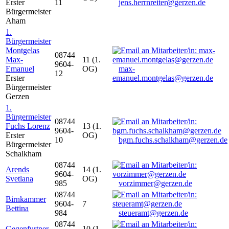
Erster
11
jens.herrnreiter@gerzen.de
Bürgermeister
Aham
1.
Bürgermeister
Montgelas
08744
Max-
11 (1.
9604-
Emanuel
OG)
max-
12
Erster
emanuel.montgelas@gerzen.de
Bürgermeister
Gerzen
1.
Bürgermeister
08744
Fuchs Lorenz
13 (1.
9604-
Erster
OG)
10
bgm.fuchs.schalkham@gerzen.de
Bürgermeister
Schalkham
08744
Arends
14 (1.
9604-
Svetlana
OG)
985
vorzimmer@gerzen.de
08744
Birnkammer
9604-
7
Bettina
984
steueramt@gerzen.de
08744
Gegenfurtner
10 (1.