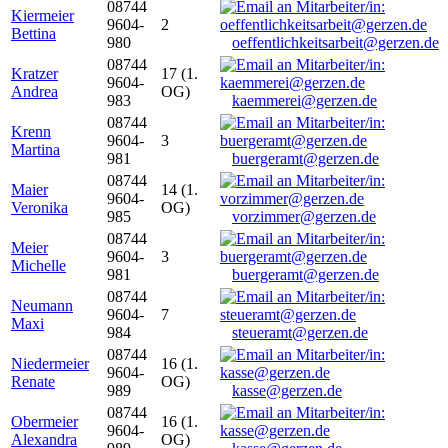
08744
Kiermeier
9604-
2
Bettina
980
oeffentlichkeitsarbeit@gerzen.de
08744
Kratzer
17 (1.
9604-
Andrea
OG)
983
kaemmerei@gerzen.de
08744
Krenn
9604-
3
Martina
981
buergeramt@gerzen.de
08744
Maier
14 (1.
9604-
Veronika
OG)
985
vorzimmer@gerzen.de
08744
Meier
9604-
3
Michelle
981
buergeramt@gerzen.de
08744
Neumann
9604-
7
Maxi
984
steueramt@gerzen.de
08744
Niedermeier
16 (1.
9604-
Renate
OG)
989
kasse@gerzen.de
08744
Obermeier
16 (1.
9604-
Alexandra
OG)