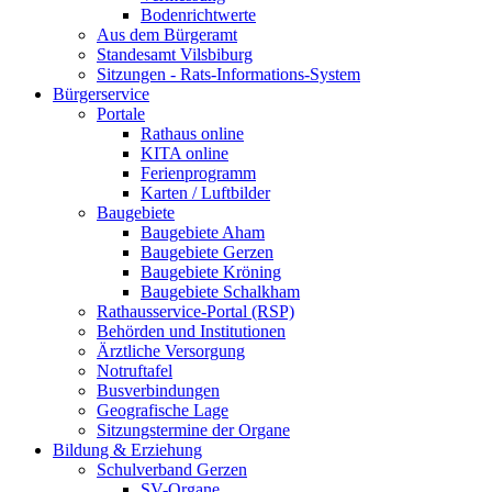
Bodenrichtwerte
Aus dem Bürgeramt
Standesamt Vilsbiburg
Sitzungen - Rats-Informations-System
Bürgerservice
Portale
Rathaus online
KITA online
Ferienprogramm
Karten / Luftbilder
Baugebiete
Baugebiete Aham
Baugebiete Gerzen
Baugebiete Kröning
Baugebiete Schalkham
Rathausservice-Portal (RSP)
Behörden und Institutionen
Ärztliche Versorgung
Notruftafel
Busverbindungen
Geografische Lage
Sitzungstermine der Organe
Bildung & Erziehung
Schulverband Gerzen
SV-Organe