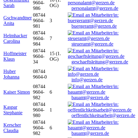
9604-
Sarah
OG)
986
personalamt@gerzen.de
08744
Gschwandtner
9604-
3
Anita
981
buergeramt@gerzen.de
08744
Helmhacker
9604-
7
Carolina
984
steueramt@gerzen.de
08744
Hoffmeister
15 (1.
9604-
Klaus
OG)
34
geschaeftsleitung@gerzen.de
Huber
08744
Johanna
9604-0
info@gerzen.de
08744
Kaiser Simon
9604-
6
982
bauamt@gerzen.de
08744
Kaspar
9604-
1
Stephanie
980
oeffentlichkeitsarbeit@gerzen.de
08744
Kerscher
9604-
6
Claudia
982
bauamt@gerzen.de