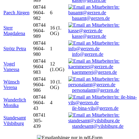
989
kasse@gerzen.de
08744
Paech Jürgen
9604-
6
982
bauamt@gerzen.de
08744
Sterr
16 (1.
9604-
Magdalena
OG)
989
kasse@gerzen.de
08744
Strötz Petra
9604-
1
980
info@gerzen.de
08744
Vogel
12
9604
Vanessa
(1.OG)
983
kaemmerei@gerzen.de
08744
Wünsch
10 (1.
9604-
Verena
OG)
986
personalamt@gerzen.de
08744
Wunderlich
9604-
4
Monika
43
ile-bina-vils@gerzen.de
08741
Standesamt
305-
Vilsbiburg
439
standesamt@vilsbiburg.de