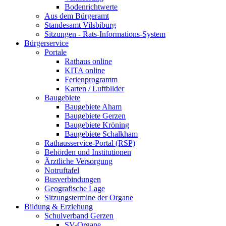
Bodenrichtwerte
Aus dem Bürgeramt
Standesamt Vilsbiburg
Sitzungen - Rats-Informations-System
Bürgerservice
Portale
Rathaus online
KITA online
Ferienprogramm
Karten / Luftbilder
Baugebiete
Baugebiete Aham
Baugebiete Gerzen
Baugebiete Kröning
Baugebiete Schalkham
Rathausservice-Portal (RSP)
Behörden und Institutionen
Ärztliche Versorgung
Notruftafel
Busverbindungen
Geografische Lage
Sitzungstermine der Organe
Bildung & Erziehung
Schulverband Gerzen
SV-Organe