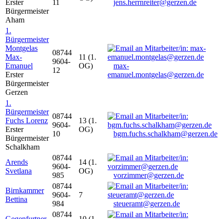
Erster
11
jens.herrnreiter@gerzen.de
Bürgermeister
Aham
1.
Bürgermeister
Montgelas
08744
Max-
11 (1.
9604-
Emanuel
OG)
max-
12
Erster
emanuel.montgelas@gerzen.de
Bürgermeister
Gerzen
1.
Bürgermeister
08744
Fuchs Lorenz
13 (1.
9604-
Erster
OG)
10
bgm.fuchs.schalkham@gerzen.de
Bürgermeister
Schalkham
08744
Arends
14 (1.
9604-
Svetlana
OG)
985
vorzimmer@gerzen.de
08744
Birnkammer
9604-
7
Bettina
984
steueramt@gerzen.de
08744
Gegenfurtner
10 (1.