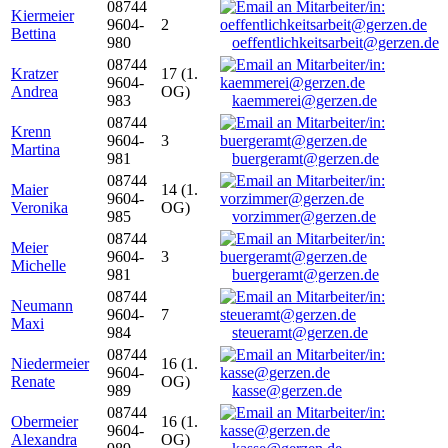
08744
Kiermeier
9604-
2
Bettina
980
oeffentlichkeitsarbeit@gerzen.de
08744
Kratzer
17 (1.
9604-
Andrea
OG)
983
kaemmerei@gerzen.de
08744
Krenn
9604-
3
Martina
981
buergeramt@gerzen.de
08744
Maier
14 (1.
9604-
Veronika
OG)
985
vorzimmer@gerzen.de
08744
Meier
9604-
3
Michelle
981
buergeramt@gerzen.de
08744
Neumann
9604-
7
Maxi
984
steueramt@gerzen.de
08744
Niedermeier
16 (1.
9604-
Renate
OG)
989
kasse@gerzen.de
08744
Obermeier
16 (1.
9604-
Alexandra
OG)