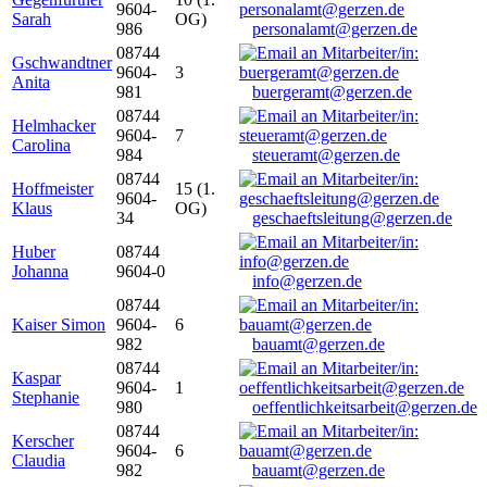
9604-
Sarah
OG)
986
personalamt@gerzen.de
08744
Gschwandtner
9604-
3
Anita
981
buergeramt@gerzen.de
08744
Helmhacker
9604-
7
Carolina
984
steueramt@gerzen.de
08744
Hoffmeister
15 (1.
9604-
Klaus
OG)
34
geschaeftsleitung@gerzen.de
Huber
08744
Johanna
9604-0
info@gerzen.de
08744
Kaiser Simon
9604-
6
982
bauamt@gerzen.de
08744
Kaspar
9604-
1
Stephanie
980
oeffentlichkeitsarbeit@gerzen.de
08744
Kerscher
9604-
6
Claudia
982
bauamt@gerzen.de