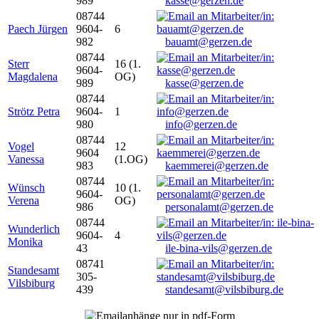
989
kasse@gerzen.de
08744
Paech Jürgen
9604-
6
982
bauamt@gerzen.de
08744
Sterr
16 (1.
9604-
Magdalena
OG)
989
kasse@gerzen.de
08744
Strötz Petra
9604-
1
980
info@gerzen.de
08744
Vogel
12
9604
Vanessa
(1.OG)
983
kaemmerei@gerzen.de
08744
Wünsch
10 (1.
9604-
Verena
OG)
986
personalamt@gerzen.de
08744
Wunderlich
9604-
4
Monika
43
ile-bina-vils@gerzen.de
08741
Standesamt
305-
Vilsbiburg
439
standesamt@vilsbiburg.de