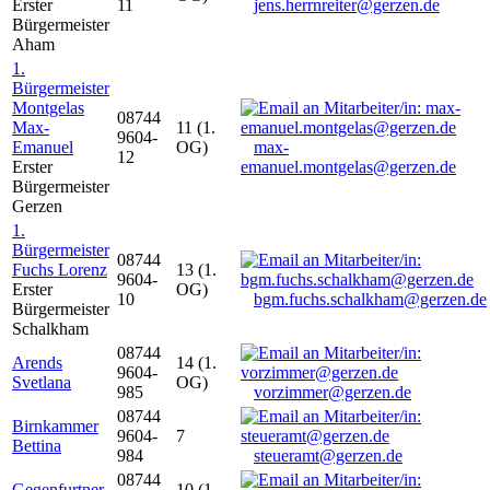
Erster
11
jens.herrnreiter@gerzen.de
Bürgermeister
Aham
1.
Bürgermeister
Montgelas
08744
Max-
11 (1.
9604-
Emanuel
OG)
max-
12
Erster
emanuel.montgelas@gerzen.de
Bürgermeister
Gerzen
1.
Bürgermeister
08744
Fuchs Lorenz
13 (1.
9604-
Erster
OG)
10
bgm.fuchs.schalkham@gerzen.de
Bürgermeister
Schalkham
08744
Arends
14 (1.
9604-
Svetlana
OG)
985
vorzimmer@gerzen.de
08744
Birnkammer
9604-
7
Bettina
984
steueramt@gerzen.de
08744
Gegenfurtner
10 (1.