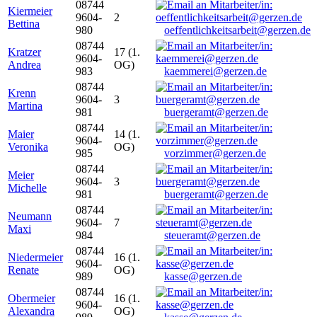
08744
Kiermeier
9604-
2
Bettina
980
oeffentlichkeitsarbeit@gerzen.de
08744
Kratzer
17 (1.
9604-
Andrea
OG)
983
kaemmerei@gerzen.de
08744
Krenn
9604-
3
Martina
981
buergeramt@gerzen.de
08744
Maier
14 (1.
9604-
Veronika
OG)
985
vorzimmer@gerzen.de
08744
Meier
9604-
3
Michelle
981
buergeramt@gerzen.de
08744
Neumann
9604-
7
Maxi
984
steueramt@gerzen.de
08744
Niedermeier
16 (1.
9604-
Renate
OG)
989
kasse@gerzen.de
08744
Obermeier
16 (1.
9604-
Alexandra
OG)