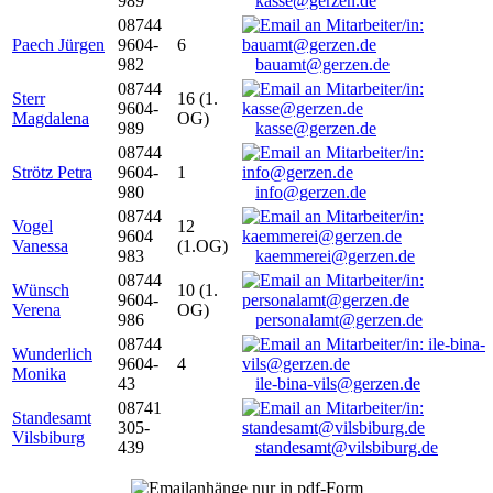
989
kasse@gerzen.de
08744
Paech Jürgen
9604-
6
982
bauamt@gerzen.de
08744
Sterr
16 (1.
9604-
Magdalena
OG)
989
kasse@gerzen.de
08744
Strötz Petra
9604-
1
980
info@gerzen.de
08744
Vogel
12
9604
Vanessa
(1.OG)
983
kaemmerei@gerzen.de
08744
Wünsch
10 (1.
9604-
Verena
OG)
986
personalamt@gerzen.de
08744
Wunderlich
9604-
4
Monika
43
ile-bina-vils@gerzen.de
08741
Standesamt
305-
Vilsbiburg
439
standesamt@vilsbiburg.de