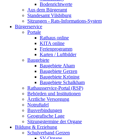
Bodenrichtwerte
Aus dem Bürgeramt
Standesamt Vilsbiburg
Sitzungen - Rats-Informations-System
Bürgerservice
Portale
Rathaus online
KITA online
Ferienprogramm
Karten / Luftbilder
Baugebiete
Baugebiete Aham
Baugebiete Gerzen
Baugebiete Kröning
Baugebiete Schalkham
Rathausservice-Portal (RSP)
Behörden und Institutionen
Ärztliche Versorgung
Notruftafel
Busverbindungen
Geografische Lage
Sitzungstermine der Organe
Bildung & Erziehung
Schulverband Gerzen
SV-Organe