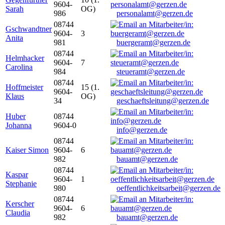
9604-
Sarah
OG)
986
personalamt@gerzen.de
08744
Gschwandtner
9604-
3
Anita
981
buergeramt@gerzen.de
08744
Helmhacker
9604-
7
Carolina
984
steueramt@gerzen.de
08744
Hoffmeister
15 (1.
9604-
Klaus
OG)
34
geschaeftsleitung@gerzen.de
Huber
08744
Johanna
9604-0
info@gerzen.de
08744
Kaiser Simon
9604-
6
982
bauamt@gerzen.de
08744
Kaspar
9604-
1
Stephanie
980
oeffentlichkeitsarbeit@gerzen.de
08744
Kerscher
9604-
6
Claudia
982
bauamt@gerzen.de